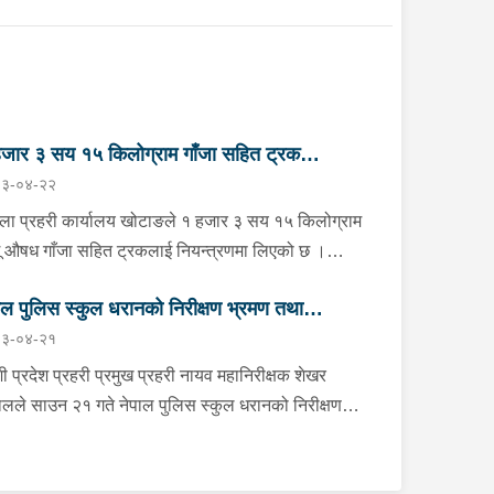
जार ३ सय १५ किलोग्राम गाँजा सहित ट्रक
३-०४-२२
न्त्रण
्ला प्रहरी कार्यालय खोटाङले १ हजार ३ सय १५ किलोग्राम
ू औषध गाँजा सहित ट्रकलाई नियन्त्रणमा लिएको छ ।
न २२ गते दिउँसो दिक्तेल रुपाकोट मझुवागढी नगरपालिका-७
ाल पुलिस स्कुल धरानको निरीक्षण भ्रमण तथा
ित मध्यपहाडी लोकमार्गको जंगलमा प्र.१-०२-००२ ख ००८३
३-०४-२१
बरको ट्रक शंकास्पद अबस्थामा रोकेर राखेको छ भन्ने बिशेष
लोकन
नाको आधारमा जिल्ला प्रहरी कार्यालय खोटाङबाट खटिएको
ी प्रदेश प्रहरी प्रमुख प्रहरी नायव महानिरीक्षक शेखर
हरी टोलीले उक्त ट्रकलाई चेकजाँच गर्ने क्रममा चालक बस्ने
लले साउन २१ गते नेपाल पुलिस स्कुल धरानको निरीक्षण
ाविनमा फल्स बटम लगाई लुकाई छिपाई राखेको अवस्थामा १
मण तथा अवलोकनको क्रममा कार्यालयका भवन, क्यान्टिन,
र ३ सय १५ किलोग्राम गाँजा बरामद गरेको हो । गाँजा
्ताकलय, लगायत प्रशिक्षण कक्षा कोठाहरुको निरीक्षण गर्नुका
मद भएसँगै उक्त ट्रकलाई नियन्त्रणमा लिई ओसार पसारमा