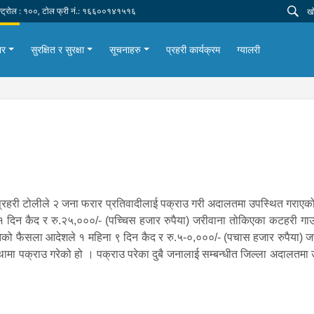
न्ट्रोल : १००, टोल फ्री नं.: १६६००१४१५१६
ार
सुरक्षित र सुरक्षा
सूचनाहरु
प्रहरी कार्यक्रम
ग्यालरी
प्रहरी टोलीले २ जना फरार प्रतिवादीलाई पक्राउ गरी अदालतमा उपस्थित गराएक
न कैद र रु.२५,०००/- (पच्चिस हजार रुपैया) जरीवाना तोकिएका कटहरी गाउपा
को फैसला आदेशले १ महिना ९ दिन कैद र रु.५-०,०००/- (पचास हजार रुपैया) ज
स्थामा पक्राउ गरेको हो । पक्राउ परेका दुबै जनालाई सम्बन्धीत जिल्ला अदालत