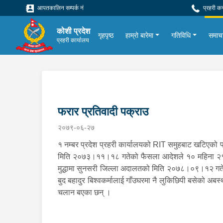
आपतकालिन सम्पर्क नं
प्रहरी क
कोशी प्रदेश
गृहपृष्ठ
हाम्रो बारेमा
गतिविधि
समाच
प्रहरी कार्यालय
फरार प्रतिवादी पक्राउ
२०७९-०६-२७
१ नम्बर प्रदेश प्रहरी कार्यालयको RIT समुहबाट खटिएको 
मिति २०७३।११।१८ गतेको फैसला आदेशले १० महिना २१ दि
मुद्धामा सुनसरी जिल्ला अदालतको मिति २०७८।०९।१२ गते
बुद बहादुर बिश्वकर्मालाई गाँउघरमा नै लुकिछिपी बसेको अब
चलान बएका छन् ।