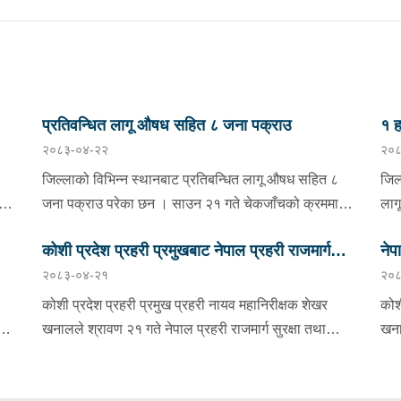
प्रतिवन्धित लागू औषध सहित ८ जना पक्राउ
१ ह
२०८३-०४-२२
२०८
निय
जिल्लाको विभिन्न स्थानबाट प्रतिबन्धित लागू औषध सहित ८
जिल
जना पक्राउ परेका छन । साउन २१ गते चेकजाँचको क्रममा
लाग
झापाको इलाका प्रहरी कार्यालय सुरुङ्गाले कनकाई
साउ
कोशी प्रदेश प्रहरी प्रमुखबाट नेपाल प्रहरी राजमार्ग
नेप
भएको
नगरपालिका-४ का मिलन गुरुङलाई ३८० मिलिग्राम ब्राउन सुगर
स्थ
२०८३-०४-२१
२०८
मा
सहित र इलाका प्रहरी कार्यालय अनारमनीले बिर्तामोड
सुरक्षा तथा ट्राफिक व्यवस्थापन कार्यालय इटहरीको
नम्
अव
नगरपालिका-५ का इकवाल अन्सारी, बाह्रदशी गाउँपालिका-४ का
सूच
निरीक्षण
कोशी प्रदेश प्रहरी प्रमुख प्रहरी नायव महानिरीक्षक शेखर
कोश
मनोज राजवंशी र बाह्रदशी गाउँपालिका-३ की धनकुमारी
प्र
खनालले श्रावण २१ गते नेपाल प्रहरी राजमार्ग सुरक्षा तथा
खना
राजवंशीलाई १९० मिलिग्राम ब्राउन सुगर सहित पक्राउ गरेको
क्य
ट्राफिक व्यवस्थापन कार्यालय इटहरी सुनसरीको निरीक्षण भ्रमण
भ्र
छ । त्यसैगरी मोरङको इलाका प्रहरी कार्यालय रानीले धरान-३
हजा
क
गर्नुका साथै कार्यरत प्रहरी कर्मचारीहरुलाई आवश्यक निर्देशन
पुस
का राजेश खड्की र धरान-१५ का विजय तामाङलाई ३९ वटा
बरा