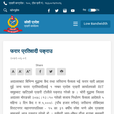
प्रहरी कन्ट्रोल : १००, टोल फ्री नं.: १६६००१४१५१६
नेपा
EN
कोशी प्रदेश
Low Bandwidth
प्रहरी कार्यालय
फरार प्रतिवादी पक्राउ
२०७९-०६-०९
Share
-
+
A
A
A
अदालतबाट बिभिन्न मुद्धामा कैद तथा जरिवाना फैसला भई फरार रहदै आएका
दुई जना फरार प्रतिवादीलाई १ नम्बर प्रदेश प्रहरी कार्यालयको RIT
समुहबाट खटिएको प्रहरी टोलीले पक्राउ गरेको छ । चोरी मुद्धामा जिल्ला
अदालत मोरङको २०७८।१२।१० गतेको सजाय निर्धारण फैसला आदेशले ५
महिना २ दिन कैद र रु.५,०००/- (पाँच हजार रुपैया) जरीवाना तोकिएका
विराटनगर महानगरपालिका - १५ का ३१ बर्षीय रमेश भन्ने ओम प्रकाश
साहलाई आज पक्राउ गरेको हो । यसैगरी लागु-औषध गाँजा मुद्धामा सुनसरी