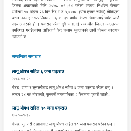
जिल्ला अदालतको मिति २०७८।०१।१४ गतेको सजाय निर्धारण फैसला
आदेशले १० महिना २३ दिन कैद र रु.५,०००/- (पाँच हजार रुपैया) तोकिएका
धरान उप-महानगरपालिका - १६ का ३४ बर्षीय किरण धिमाललाई समेत आजै
पक्राउ गरेको हो । पक्राउ परेका दुबै जनालाई सम्बन्धीत जिल्ला अदालतमा
उपस्थित गराईएकोमा तोकिएको कैद सजाय भुक्तानको लागी जिल्ला कारागार
पठाएको छ ।
सम्बन्धित समाचार
लागू औषध सहित ६ जना पक्राउ
२०८३-०४-२५
मोरङ, झापा र सुनसरीबाट लागू औषध सहित ६ जना पक्राउ परेका छन् ।
साउन २४ गते मोरङको, सुनवर्षी नगरपालिका-८ स्थितमा प्रहरी चौकी
सिक्टीबाट चेकजाँचमा खटिएको प्रहरी टोलीले मोरङ, उर्लाबारी नगरपालिका-२
लागू औषध सहित १० जना पक्राउ
का ३२ वर्षीय प्रेम बहादुर नेपाली र २५ वर्षीय सुजन धिमाललाई २ ग्राम २७०
मिलिग्राम ब्राउन सुगर सहित, प्रहरी चौकी रमाइलो मोरङले मोरङको लेटाङ
२०८३-०४-२४
नगरपालिका-३ का ३८ वर्षीय टंक प्रसाद राईलाई ३ ग्राम २५० मिलिग्राम
मोरङ, सुनसरी र झापाबाट लागू औषध सहित १० जना पक्राउ परेका छन् ।
ब्राउन सुगर र प्र.१-०२-०४३ प ९९१६ नम्बरको स्कुटर सहित नियन्त्रणमा
साउन २३ गते जिल्ला सुनसरी, बराहक्षेत्र नगरपालिका-१, गुप्तबराहस्थित