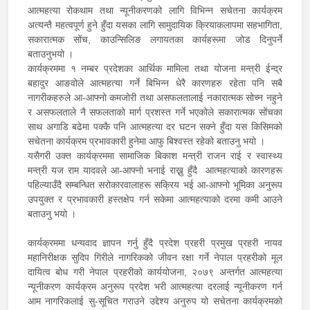
आत्महत्या रोकथाम तथा न्यूनीकरणको लागि विभिन्न सचेतना कार्यक्रम
अत्यन्तै महत्वपूर्ण हुने हुँदा यसका लागि सामुदायिक क्रियाकलापमा सहभागिता,
सकारात्मक सोंच, काउन्सिलिङ लगायतका कार्यहरूमा जोड दिनुपर्ने
बताउनुभयो ।
कार्यक्रममा १ नम्बर प्रदेशका आर्थिक मामिला तथा योजना मन्त्री ईन्द्र
बहादुर आङवोले आत्महत्या गर्ने बिभिन्न धेरै कारणहरु रहेता पनि सबै
नागरीकहरुले आ-आफ्नो कमजोरी तथा असफलतालाई नकारात्मक सोच्न नहुने
र असफलताले नै सफलताको मार्ग प्रशस्त गर्ने भएकोले सकारात्मक सोंचका
साथ अगाडि बढेमा पक्कै पनि आत्महत्या दर घटन सक्ने हुँदा यस किसिमको
सचेतना कार्यक्रम प्रभावकारी हुनेमा आफु बिश्वस्त रहेको बताउनु भयो ।
यसैगरी उक्त कार्यक्रममा सामाजिक बिकाश मन्त्री राजन राई र स्वास्थ्य
मन्त्री यज राम यादवले आ-आफ्नो भनाई राख्नु हुँदै आत्महत्याको कारणहरू
पहिल्याउँदै सम्बन्धित सरोकारवालाहरू सक्रिय भई आ-आफ्नो भूमिका अनुरूप
उपयुक्त र प्रभावकारी हस्तक्षेप गर्न सकेमा आत्महत्याको दरमा कमी आउने
बताउनु भयो ।
कार्यक्रममा धन्यवाद ज्ञापन गर्नु हुँदै प्रदेश प्रहरी प्रमुख प्रहरी नायव
महानिरीक्षक सुदिप गिरीले नागरिकको जीवन रक्षा गर्ने नेपाल प्रहरीको मूल
दायित्व बोध गरी नेपाल प्रहरीको कार्ययोजना, २०७९ अन्तर्गत आत्महत्या
न्यूनीकरण कार्यक्रम अनुरूप प्रदेश भरी आत्महत्या दरलाई न्यूनीकरण गर्न
आम नागरिकलाई सु-सूचित गराउने उद्देश्य अनुरुप यो सचेतना कार्यक्रमको