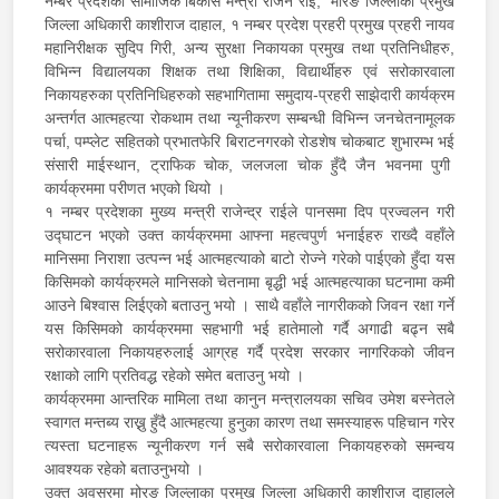
नम्बर प्रदेशका सामाजिक बिकास मन्त्री राजन राई, मोरङ जिल्लाका प्रमुख
जिल्ला अधिकारी काशीराज दाहाल, १ नम्बर प्रदेश प्रहरी प्रमुख प्रहरी नायव
महानिरीक्षक सुदिप गिरी, अन्य सुरक्षा निकायका प्रमुख तथा प्रतिनिधीहरु,
विभिन्न विद्यालयका शिक्षक तथा शिक्षिका, विद्यार्थीहरु एवं सरोकारवाला
निकायहरुका प्रतिनिधिहरुको सहभागितामा समुदाय-प्रहरी साझेदारी कार्यक्रम
अन्तर्गत आत्महत्या रोकथाम तथा न्यूनीकरण सम्बन्धी विभिन्न जनचेतनामूलक
पर्चा, पम्प्लेट सहितको प्रभातफेरि बिराटनगरको रोडशेष चोकबाट शुभारम्भ भई
संसारी माईस्थान, ट्राफिक चोक, जलजला चोक हुँदै जैन भवनमा पुगी
कार्यक्रममा परीणत भएको थियो ।
१ नम्बर प्रदेशका मुख्य मन्त्री राजेन्द्र राईले पानसमा दिप प्रज्वलन गरी
उद्घाटन भएको उक्त कार्यक्रममा आफ्ना महत्वपुर्ण भनाईहरु राख्दै वहाँले
मानिसमा निराशा उत्पन्न भई आत्महत्याको बाटो रोज्ने गरेको पाईएको हुँदा यस
किसिमको कार्यक्रमले मानिसको चेतनामा बृद्धी भई आत्महत्याका घटनामा कमी
आउने बिश्वास लिईएको बताउनु भयो । साथै वहाँले नागरीकको जिवन रक्षा गर्ने
यस किसिमको कार्यक्रममा सहभागी भई हातेमालो गर्दै अगाढी बढ्न सबै
सरोकारवाला निकायहरुलाई आग्रह गर्दै प्रदेश सरकार नागरिकको जीवन
रक्षाको लागि प्रतिवद्ध रहेको समेत बताउनु भयो ।
कार्यक्रममा आन्तरिक मामिला तथा कानुन मन्त्रालयका सचिव उमेश बस्नेतले
स्वागत मन्तब्य राख्नु हुँदै आत्महत्या हुनुका कारण तथा समस्याहरू पहिचान गरेर
त्यस्ता घटनाहरू न्यूनीकरण गर्न सबै सरोकारवाला निकायहरुको समन्वय
आवश्यक रहेको बताउनुभयो ।
उक्त अवसरमा मोरङ जिल्लाका प्रमुख जिल्ला अधिकारी काशीराज दाहालले