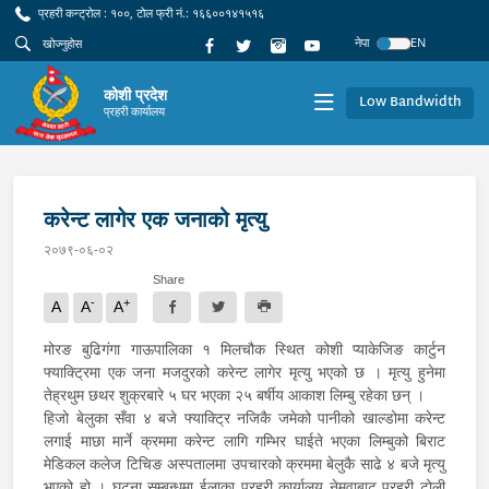
प्रहरी कन्ट्रोल : १००, टोल फ्री नं.: १६६००१४१५१६
नेपा
EN
कोशी प्रदेश
Low Bandwidth
प्रहरी कार्यालय
करेन्ट लागेर एक जनाको मृत्यु
२०७९-०६-०२
Share
-
+
A
A
A
मोरङ बुढिगंगा गाऊपालिका १ मिलचौक स्थित कोशी प्याकेजिङ कार्टुन
फ्याक्ट्रिमा एक जना मजदुरको करेन्ट लागेर मृत्यु भएको छ । मृत्यु हुनेमा
तेह्रथुम छथर शुक्रबारे ५ घर भएका २५ बर्षीय आकाश लिम्बु रहेका छन् ।
हिजो बेलुका सँवा ४ बजे फ्याक्ट्रि नजिकै जमेको पानीको खाल्डोमा करेन्ट
लगाई माछा मार्ने क्रममा करेन्ट लागि गम्भिर घाईते भएका लिम्बुको बिराट
मेडिकल कलेज टिचिङ अस्पतालमा उपचारको क्रममा बेलुकै साढे ४ बजे मृत्यु
भएको हो । घटना सम्बन्धमा ईलाका प्रहरी कार्यालय नेमुवाबाट प्रहरी टोली