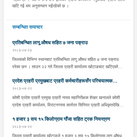
खटि गई थप अनुसन्धान भईरहेको छ ।
सम्बन्धित समाचार
प्रतिबन्धित लागू औषध सहित ७ जना पक्राउ
२०८३-०४-२३
जिल्लाको विभिन्न स्थानबाट प्रतिबन्धित लागू औषध सहित ७ जना पक्राउ
परेका छन । साउन २२ गते जिल्ला प्रहरी कार्यालय खोटाङबाट खटिएको
प्रहरी टोलीले खोटाङको दिक्तेल रुपाकोट मझुवागढी नगरपालिका-७ वालिङ
प्रदेश प्रहरी प्रमुखबाट प्रहरी कर्मचारीहरूसँग परिचयात्मक
स्थित मध्यपहाडी लोकमार्गको जंगलमा शंकास्पद अवस्थामा रोकिराखेको
प्र.१-०२-००२ ख ००८३ नम्बरको ट्रक चेकजाँच गर्दा चालक बस्ने भाग र
२०८३-०४-२२
भेटघाट तथा अन्तरक्रिया
पछाडिको डालाको बिचमा फल्स बटम बनाई लुकाई छिपाई राखेको अवस्थामा
कोशी प्रदेश प्रहरी प्रमुख प्रहरी नायव महानिरीक्षक शेखर खनालले कोशी
१३ सय १५ किलो गाँजा फेला पारी ट्रक नियन्त्रणमा लिएको छ । त्यसैगरी
प्रदेश प्रहरी कार्यालय, विराटनगरमा कार्यरत सिनियर प्रहरी अधिकृतदेखि
इलाका प्रहरी कार्यालय रानी र लागू औषध नियन्त्रण ब्युरो विराटनगरको
आधारभूत तहसम्मका प्रहरी कर्मचारीहरूसँग परिचयात्मक भेटघाट तथा
संयुक्त टोलीले मोरङको विराटनगर महानगरपालिका-१५ सुनसरी आयल्स
१ हजार ३ सय १५ किलोग्राम गाँजा सहित ट्रक नियन्त्रण
अन्तरक्रिया गर्नुभएको छ । साउन २२ गते कोशी प्रदेश प्रहरी कार्यालयको
ट्रेडर्स अगाडिबाट भारत बिहार अररिया जिल्ला जोगवनी बस्ने २२ वर्षीय
सभाहलमा आयोजित कार्यक्रममा उहाँले अन्तरक्रियाका क्रममा प्रहरी
२०८३-०४-२२
साहिल पाण्डे र मोरङ बेलबारी नगरपालिका-११ बस्ने ५३ वर्षीय प्रकाश
कर्मचारीहरूले उठाएका समस्या, गुनासा, जिज्ञासा तथा सुझावहरूलाई
जिल्ला प्रहरी कार्यालय खोटाङले १ हजार ३ सय १५ किलोग्राम लागू औषध