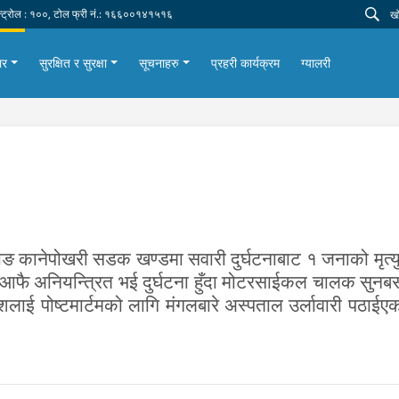
न्ट्रोल : १००, टोल फ्री नं.: १६६००१४१५१६
ार
सुरक्षित र सुरक्षा
सूचनाहरु
प्रहरी कार्यक्रम
ग्यालरी
ङ कानेपोखरी सडक खण्डमा सवारी दुर्घटनाबाट १ जनाको मृत्यु 
ै अनियन्त्रित भई दुर्घटना हुँदा मोटरसाईकल चालक सुनबर्स
शलाई पोष्टमार्टमको लागि मंगलबारे अस्पताल उर्लावारी पठाईए
।