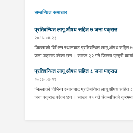
सम्बन्धित समाचार
प्रतिबन्धित लागू औषध सहित ७ जना पक्राउ
२०८३-०४-२३
जिल्लाको विभिन्न स्थानबाट प्रतिबन्धित लागू औषध सहित ७
जना पक्राउ परेका छन । साउन २२ गते जिल्ला प्रहरी कार्यालय
खोटाङबाट खटिएको प्रहरी टोलीले खोटाङको दिक्तेल रुपा
प्रतिवन्धित लागू औषध सहित ८ जना पक्राउ
मझुवागढी नगरपालिका-७ वालिङ स्थित मध्यपहाडी लोकमार्ग
२०८३-०४-२२
जंगलमा शंकास्पद अवस्थामा रोकिराखेको प्र.१-०२-००२ ख
००८३ नम्बरको ट्रक चेकजाँच गर्दा चालक बस्ने भाग र पछा
जिल्लाको विभिन्न स्थानबाट प्रतिबन्धित लागू औषध सहित ८
डालाको बिचमा फल्स बटम बनाई लुकाई छिपाई राखेको अवस्
जना पक्राउ परेका छन । साउन २१ गते चेकजाँचको क्रममा
१३ सय १५ किलो गाँजा फेला पारी ट्रक नियन्त्रणमा लिएक
झापाको इलाका प्रहरी कार्यालय सुरुङ्गाले कनकाई
। त्यसैगरी इलाका प्रहरी कार्यालय रानी र लागू औषध नियन्त्रण
नगरपालिका-४ का मिलन गुरुङलाई ३८० मिलिग्राम ब्राउन 
ब्युरो विराटनगरको संयुक्त टोलीले मोरङको विराटनगर
सहित र इलाका प्रहरी कार्यालय अनारमनीले बिर्तामोड
महानगरपालिका-१५ सुनसरी आयल्स ट्रेडर्स अगाडिबाट भार
नगरपालिका-५ का इकवाल अन्सारी, बाह्रदशी गाउँपालिका-