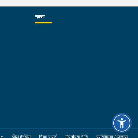
क्षा गर्न प्रहरीको विशेष प्राविधिक टोली परिचालन गरी
सन्धान कार्यलाई सफल बनाउन र जिल्ला प्रहरी
नक्शा
्यालयहरूबाट हुने अपराध अनुसन्धान कार्यको सुपरीवेक्षण र
विधिक सहयोग प्रदान गर्ने कार्यमा प्रभावकारी भुमिका निर्वाह
न निर्देशन दिनु भएको छ । साथै बिधि विज्ञान प्रयोगशालामा
माण सङ्कलन पश्चात गरीने परीक्षण कार्यमा वैज्ञानिक
ष्मता, निष्पक्ष र त्रुटिरहित ढङ्गले कार्य गर्न समेत निर्देशन दिनु
को छ ।
५९
ईमेल हेर्नुहोस्
नियम र सर्त
गोपनीयता नीति
प्रतिक्रिया / जिज्ञासा