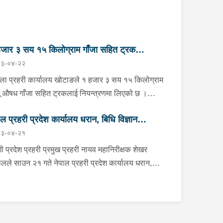
जार ३ सय १५ किलोग्राम गाँजा सहित ट्रक
३-०४-२२
न्त्रण
्ला प्रहरी कार्यालय खोटाङले १ हजार ३ सय १५ किलोग्राम
ू औषध गाँजा सहित ट्रकलाई नियन्त्रणमा लिएको छ ।
न २२ गते दिउँसो दिक्तेल रुपाकोट मझुवागढी नगरपालिका-७
ाल प्रहरी प्रदेश कार्यालय धरान, बिधि विज्ञान
ित मध्यपहाडी लोकमार्गको जंगलमा प्र.१-०२-००२ ख ००८३
३-०४-२१
बरको ट्रक शंकास्पद अबस्थामा रोकेर राखेको छ भन्ने बिशेष
योगशाला र केनाईन शाखाको निरीक्षण तथा अनुगमन
नाको आधारमा जिल्ला प्रहरी कार्यालय खोटाङबाट खटिएको
ी प्रदेश प्रहरी प्रमुख प्रहरी नायव महानिरीक्षक शेखर
हरी टोलीले उक्त ट्रकलाई चेकजाँच गर्ने क्रममा चालक बस्ने
लले साउन २१ गते नेपाल प्रहरी प्रदेश कार्यालय धरान,
ाविनमा फल्स बटम लगाई लुकाई छिपाई राखेको अवस्थामा १
ि विज्ञान प्रयोगशाला र केनाईन शाखाको निरीक्षण तथा
र ३ सय १५ किलोग्राम गाँजा बरामद गरेको हो । गाँजा
गमन गर्नुका साथै कार्यरत प्रहरी कर्मचारीहरुलाई आवश्यक
मद भएसँगै उक्त ट्रकलाई नियन्त्रणमा लिई ओसार पसारमा
्देशन दिनुभएको छ । निर्देशनको क्रममा उहाँले समाजमा घट्ने
ग्न ब्यक्तिहरुको खोजी कार्य भईरहेको छ ।
िन्न आपराधिक घटनाहरुमा अनुसन्धान कार्यको सुपरीवेक्षण,