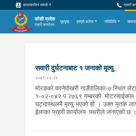
आपतकालिन सम्पर्क नं
प्रहरी क
कोशी प्रदेश
गृहपृष्ठ
हाम्रो बारेमा
गतिविधि
समाच
प्रहरी कार्यालय
सवारी दुर्घटनाबाट १ जनाको मृत्यु
२०७९-०३-२४
मोरङको कानेपोखरी गाउँपालिका-७ स्थित लेटा
१-०२-०४२ प २७६९ नम्बरको
मोटरसाईकल आफ
घट्नास्थलमै मृत्यु भएको हो । उक्त मृतक ला
ईलाका प्रहरी कार्यालय
पथरीले जनाएको छ 