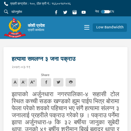
प्रहरी कन्ट्रोल : १००, टोल फ्री नं.: १६६००१४१५१६
नेपा
EN
कोशी प्रदेश
Low Bandwidth
प्रहरी कार्यालय
हत्यामा समलग्न ३ जना पक्राउ
२०७९-०३-१९
Share
-
+
A
A
A
झापाको अर्जुनधारा नगरपालिका-४ सहासी टोल
स्थित कच्ची सडक खण्डको ह्युम पाईप भित्र बोरामा
फेला परेको शवको पहिचान भए संगै हत्यामा संलग्न ३
जनालाई प्रहरीले पक्राउ गरेको छ । पक्राउ पर्नेमा
झापा अर्जुनधारा-७ कि ३२ बर्षीया जानुका सुबेदी
थापा, उनको ४९ बर्षीय श्रीमान बिर्ख बहादुर थापा र