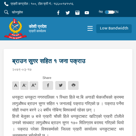
प्रहरी कन्ट्रोल : १००, टोल फ्री नं.: १६६००१४१५१६
नेपा
EN
कोशी प्रदेश
Low Bandwidth
प्रहरी कार्यालय
ब्राउन सुगर सहित १ जना पक्राउ
२०७९-०३-१७
Share
-
+
A
A
A
धनकुटा धनकुटा नगरपालिका १ स्थित हिले मा.बि अगाडी चेकजाँचको क्रममा
लागुऔषध ब्राउन सुगर सहित १ जनालाई पक्राउ गरिएको छ । पक्राउ पर्नेमा
सोही स्थान बस्ने २२ बर्षीय गोबिन्द बिश्वकर्मा रहेका छन् ।
हिजो बेलुका ७ बजे प्रहरी चौकी हिले धनकुटाबाट खटिएको प्रहरी टोलीले
उनको साथबाट लागुऔषध ब्राउन सुगर १७० मिलिग्राम बरामद गरिएको थियो
। पक्राउ परेका विश्वकर्माको जिल्ला प्रहरी कार्यालय धनकुटाबाट थप
अनुसन्धान भईरहेको छ ।