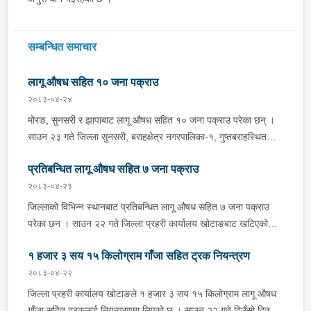
सम्बन्धित समाचार
लागू औषध सहित १० जना पक्राउ
२०८३-०४-२४
मोरङ, सुनसरी र झापाबाट लागू औषध सहित १० जना पक्राउ परेका छन् ।
साउन २३ गते जिल्ला सुनसरी, बराहक्षेत्र नगरपालिका-१, गुप्तबराहस्थित
इलाका प्रहरी कार्यालय महेन्द्रनगरबाट खटिएको प्रहरी टोलीले बराहक्षेत्रबाट
प्रतिबन्धित लागू औषध सहित ७ जना पक्राउ
चतरातर्फ आउँदै गरेको प्र.१-०२-००२ च ४८५१ नम्बरको कार र को ११ प
५६०१ नम्बरको मोटरसाइकललाई चेकजाँच गर्दा उक्त कारभित्र २२ वटा
२०८३-०४-२३
प्लाष्टिकका पोकामा लुकाई राखेको ४१८ किलो गाँजा फेला पारी कार चालक
जिल्लाको विभिन्न स्थानबाट प्रतिबन्धित लागू औषध सहित ७ जना पक्राउ
जिल्ला सुनसरी, धरान उपमहानगरपालिका-१३ का ३४ वर्षीय थमन राई, सोही
परेका छन । साउन २२ गते जिल्ला प्रहरी कार्यालय खोटाङबाट खटिएको
कारमा सवार जिल्ला ओखलढुङ्गा, मानेभञ्ज्याङ गाउँपालिका-५ का २२ वर्षीया
प्रहरी टोलीले खोटाङको दिक्तेल रुपाकोट मझुवागढी नगरपालिका-७ वालिङ
जिवनी राई, मोटरसाइकल चालक जिल्ला मोरङ, कटहरी गाउँपालिका-३ का
१ हजार ३ सय १५ किलोग्राम गाँजा सहित ट्रक नियन्त्रण
स्थित मध्यपहाडी लोकमार्गको जंगलमा शंकास्पद अवस्थामा रोकिराखेको
२६ वर्षीय अमर कामत र मोटरसाइकलमा पछाडि सवार सोही स्थानका ३८
प्र.१-०२-००२ ख ००८३ नम्बरको ट्रक चेकजाँच गर्दा चालक बस्ने भाग र
२०८३-०४-२२
वर्षीय शंकर चौधरीलाई पक्राउ गरिएको छ भने जिल्ला सुनसरी, धरान
पछाडिको डालाको बिचमा फल्स बटम बनाई लुकाई छिपाई राखेको अवस्थामा
जिल्ला प्रहरी कार्यालय खोटाङले १ हजार ३ सय १५ किलोग्राम लागू औषध
उपमहानगरपालिका-११ स्थित रिटिङ टोलमा अस्थायी प्रहरी चौकी रेल्वेबाट
१३ सय १५ किलो गाँजा फेला पारी ट्रक नियन्त्रणमा लिएको छ । त्यसैगरी
गाँजा सहित ट्रकलाई नियन्त्रणमा लिएको छ । साउन २२ गते दिउँसो दिक्तेल