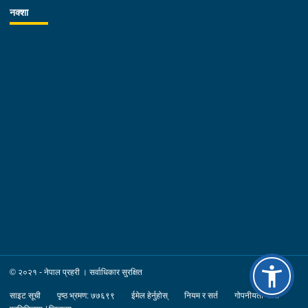
अवस्थाको बारेमा अवगत गराउनु भएको थियो । कार्यक्रममा कोशी प्रदेश
नक्शा
प्रहरी कार्यालयका प्रहरी उपरीक्षक नारायण प्रसाद चिमरिया, सिनियर तथा
जुनियर प्रहरी अधिकृतहरु, मोरङ र सुनसरी जिल्लामा ट्राफिक व्यवस्थापनमा
खटिने ट्राफिक प्रहरी अधिकृतका साथै ट्राफिक प्रहरी कर्मचारीहरुको
उपस्थिती रहेको थियो ।
© २०२१ - नेपाल प्रहरी । सर्वाधिकार सुरक्षित
साइट सूची
पृष्ठ भ्रमण: ७७६९९
ईमेल हेर्नुहोस्
नियम र सर्त
गोपनीयता नीति