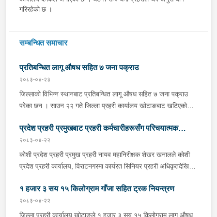
गरिरहेको छ ।
सम्बन्धित समाचार
प्रतिबन्धित लागू औषध सहित ७ जना पक्राउ
२०८३-०४-२३
जिल्लाको विभिन्न स्थानबाट प्रतिबन्धित लागू औषध सहित ७ जना पक्राउ
परेका छन । साउन २२ गते जिल्ला प्रहरी कार्यालय खोटाङबाट खटिएको
प्रहरी टोलीले खोटाङको दिक्तेल रुपाकोट मझुवागढी नगरपालिका-७ वालिङ
प्रदेश प्रहरी प्रमुखबाट प्रहरी कर्मचारीहरूसँग परिचयात्मक
स्थित मध्यपहाडी लोकमार्गको जंगलमा शंकास्पद अवस्थामा रोकिराखेको
प्र.१-०२-००२ ख ००८३ नम्बरको ट्रक चेकजाँच गर्दा चालक बस्ने भाग र
२०८३-०४-२२
भेटघाट तथा अन्तरक्रिया
पछाडिको डालाको बिचमा फल्स बटम बनाई लुकाई छिपाई राखेको अवस्थामा
कोशी प्रदेश प्रहरी प्रमुख प्रहरी नायव महानिरीक्षक शेखर खनालले कोशी
१३ सय १५ किलो गाँजा फेला पारी ट्रक नियन्त्रणमा लिएको छ । त्यसैगरी
प्रदेश प्रहरी कार्यालय, विराटनगरमा कार्यरत सिनियर प्रहरी अधिकृतदेखि
इलाका प्रहरी कार्यालय रानी र लागू औषध नियन्त्रण ब्युरो विराटनगरको
आधारभूत तहसम्मका प्रहरी कर्मचारीहरूसँग परिचयात्मक भेटघाट तथा
संयुक्त टोलीले मोरङको विराटनगर महानगरपालिका-१५ सुनसरी आयल्स
१ हजार ३ सय १५ किलोग्राम गाँजा सहित ट्रक नियन्त्रण
अन्तरक्रिया गर्नुभएको छ । साउन २२ गते कोशी प्रदेश प्रहरी कार्यालयको
ट्रेडर्स अगाडिबाट भारत बिहार अररिया जिल्ला जोगवनी बस्ने २२ वर्षीय
सभाहलमा आयोजित कार्यक्रममा उहाँले अन्तरक्रियाका क्रममा प्रहरी
२०८३-०४-२२
साहिल पाण्डे र मोरङ बेलबारी नगरपालिका-११ बस्ने ५३ वर्षीय प्रकाश
कर्मचारीहरूले उठाएका समस्या, गुनासा, जिज्ञासा तथा सुझावहरूलाई
जिल्ला प्रहरी कार्यालय खोटाङले १ हजार ३ सय १५ किलोग्राम लागू औषध