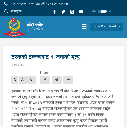
प्रहरी कन्ट्रोल : १००, टोल फ्री नं.: १६६००१४१५१६
नेपा
EN
कोशी प्रदेश
Low Bandwidth
प्रहरी कार्यालय
ट्रकको ठक्करबाट १ जनाको मृत्यु
२०७९-०३-१६
Share
-
+
A
A
A
झापाको कमल गाउँपालिका-४ चुलाचुली मोड स्थितमा ट्रकको ठक्करबाट १
जनाको मृत्यु भएको छ । बुधवार राती सवा ११ बजे पुर्वबाट पश्चिमतर्फ जाँदै
गरेको ना ७ ख ८७३५ नम्बरको ट्रक र बिपरित दिशाबाट आउदै गरेको प्रदेश
१-०१-०१२ प १४५३ नम्बरको मोटरसाईकल एक आपसमा ठोक्किदा घाईते
भएका मोटरसाईकल चालक दमक नगरपालिका-९ का ३८ बर्षीय दिपक
नेपालको उपचारको क्रममा दमक अस्पतालमा मृत्यु भएको ईलाका प्रहरी
कार्यालय दमकले जनाएको छ । घटना सम्बन्धमा प्रहरीले थप अनुसन्धान