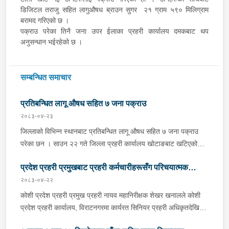
डिजिटल तराजु सहित लागुऔषध ब्राउन सुगर २१ ग्राम ५९० मिलिग्राम
बरामद गरिएको छ ।
पक्राउ परेका तिनै जना उपर ईलाका प्रहरी कार्यालय दमकबाट थप
अनुसन्धान भईरहेको छ ।
सम्बन्धित समाचार
प्रतिबन्धित लागू औषध सहित ७ जना पक्राउ
२०८३-०४-२३
जिल्लाको विभिन्न स्थानबाट प्रतिबन्धित लागू औषध सहित ७ जना पक्राउ
परेका छन । साउन २२ गते जिल्ला प्रहरी कार्यालय खोटाङबाट खटिएको
प्रहरी टोलीले खोटाङको दिक्तेल रुपाकोट मझुवागढी नगरपालिका-७ वालिङ
प्रदेश प्रहरी प्रमुखबाट प्रहरी कर्मचारीहरूसँग परिचयात्मक
स्थित मध्यपहाडी लोकमार्गको जंगलमा शंकास्पद अवस्थामा रोकिराखेको
प्र.१-०२-००२ ख ००८३ नम्बरको ट्रक चेकजाँच गर्दा चालक बस्ने भाग र
२०८३-०४-२२
भेटघाट तथा अन्तरक्रिया
पछाडिको डालाको बिचमा फल्स बटम बनाई लुकाई छिपाई राखेको अवस्थामा
कोशी प्रदेश प्रहरी प्रमुख प्रहरी नायव महानिरीक्षक शेखर खनालले कोशी
१३ सय १५ किलो गाँजा फेला पारी ट्रक नियन्त्रणमा लिएको छ । त्यसैगरी
प्रदेश प्रहरी कार्यालय, विराटनगरमा कार्यरत सिनियर प्रहरी अधिकृतदेखि
इलाका प्रहरी कार्यालय रानी र लागू औषध नियन्त्रण ब्युरो विराटनगरको
आधारभूत तहसम्मका प्रहरी कर्मचारीहरूसँग परिचयात्मक भेटघाट तथा