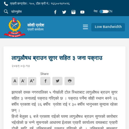
प्रहरी कन्ट्रोल : १००, टोल फ्री नं.: १६६००१४१५१६
नेपा
EN
कोशी प्रदेश
Low Bandwidth
प्रहरी कार्यालय
लागुऔषध ब्राउन सुगर सहित ३ जना पक्राउ
२०७९-०३-१४
Share
-
+
A
A
A
झापाको दमक नगरपालिका ५ गोर्खाली टोल स्थितबाट लागुऔषध ब्राउन सुगर
सहित ३ जनालाई पक्राउ गरिएको छ । पक्राउ पर्नेमा सोही स्थान बस्ने २६
बर्षीय प्रकाश राई २६ बर्षीय प्रवेश राई र ३० बर्षीय भानुभक्त सुन्दास रहेका
छन् ।
हिजो बेलुका ६ बजे प्रकाश राईको घरमा लागुऔषध ब्राउन सुगरको कारोबार
भईरहेको छ भन्ने सुचनाको आधारमा ईलाका प्रहरी कार्यालय दमकबाट प्रहरी
टोली खटि गई उनिहरुलाई पक्राउ गरिएको हो । उनिहरुको साथबाट