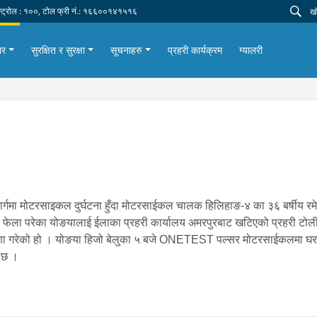
न्ट्रोल : १००, टोल फ्री नं.: १६६००१४१५१६
ार
सुरक्षित र सुरक्षा
सूचनाहरु
प्रहरी कार्यक्रम
ग्यालरी
ार्गमा मोटरसाइकल दुर्घटना हुँदा मोटरसाईकल चालक हिलिहाङ-४ का ३६ बर्षीय र
थामा फेला परेका योङयालाई ईलाका प्रहरी कार्यालय अमरपुरबाट खटिएको प्रहरी ट
 घोषणा गरेको हो । योङया हिजो बेलुका ५ बजे ONETEST पल्सर मोटरसाईकलमा घर
को छ ।