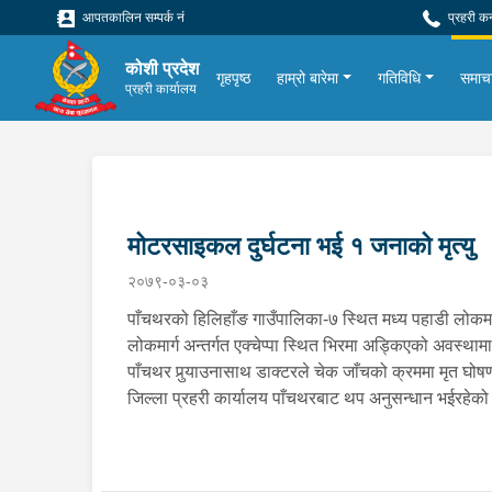
आपतकालिन सम्पर्क नं
प्रहरी क
कोशी प्रदेश
गृहपृष्ठ
हाम्रो बारेमा
गतिविधि
समाच
प्रहरी कार्यालय
मोटरसाइकल दुर्घटना भई १ जनाको मृत्यु
२०७९-०३-०३
पाँचथरको हिलिहाँङ गाउँपालिका-७ स्थित मध्य पहाडी लोकम
लोकमार्ग अन्तर्गत एक्चेप्पा स्थित भिरमा अड्किएको अवस्
पाँचथर पुर्‍याउनासाथ डाक्टरले चेक जाँचको क्रममा मृत
जिल्ला प्रहरी कार्यालय पाँचथरबाट थप अनुसन्धान भईरहे