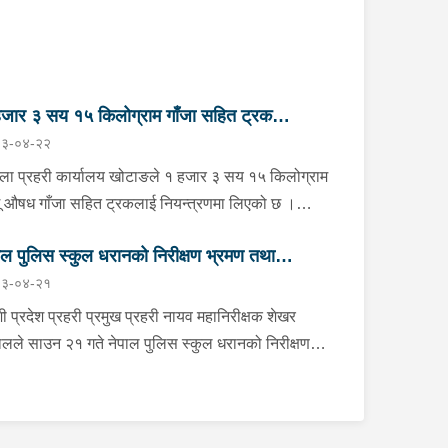
जार ३ सय १५ किलोग्राम गाँजा सहित ट्रक
३-०४-२२
न्त्रण
्ला प्रहरी कार्यालय खोटाङले १ हजार ३ सय १५ किलोग्राम
ू औषध गाँजा सहित ट्रकलाई नियन्त्रणमा लिएको छ ।
न २२ गते दिउँसो दिक्तेल रुपाकोट मझुवागढी नगरपालिका-७
ाल पुलिस स्कुल धरानको निरीक्षण भ्रमण तथा
ित मध्यपहाडी लोकमार्गको जंगलमा प्र.१-०२-००२ ख ००८३
३-०४-२१
बरको ट्रक शंकास्पद अबस्थामा रोकेर राखेको छ भन्ने बिशेष
लोकन
नाको आधारमा जिल्ला प्रहरी कार्यालय खोटाङबाट खटिएको
ी प्रदेश प्रहरी प्रमुख प्रहरी नायव महानिरीक्षक शेखर
हरी टोलीले उक्त ट्रकलाई चेकजाँच गर्ने क्रममा चालक बस्ने
लले साउन २१ गते नेपाल पुलिस स्कुल धरानको निरीक्षण
ाविनमा फल्स बटम लगाई लुकाई छिपाई राखेको अवस्थामा १
मण तथा अवलोकनको क्रममा कार्यालयका भवन, क्यान्टिन,
र ३ सय १५ किलोग्राम गाँजा बरामद गरेको हो । गाँजा
्ताकलय, लगायत प्रशिक्षण कक्षा कोठाहरुको निरीक्षण गर्नुका
मद भएसँगै उक्त ट्रकलाई नियन्त्रणमा लिई ओसार पसारमा
ै कार्यरत प्रहरी कर्मचारीहरुलाई आवश्यक निर्देशन समेत
ग्न ब्यक्तिहरुको खोजी कार्य भईरहेको छ ।