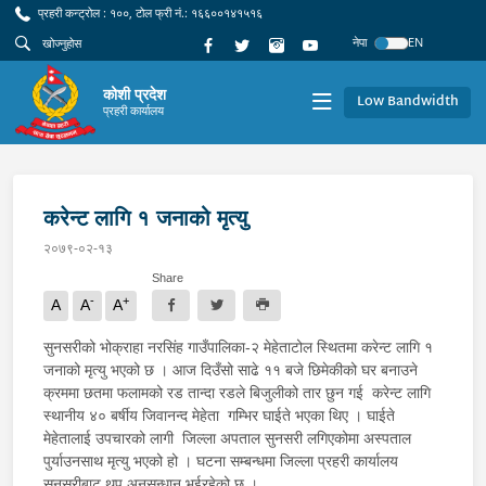
प्रहरी कन्ट्रोल : १००, टोल फ्री नं.: १६६००१४१५१६
नेपा
EN
कोशी प्रदेश
Low Bandwidth
प्रहरी कार्यालय
करेन्ट लागि १ जनाको मृत्यु
२०७९-०२-१३
Share
-
+
A
A
A
सुनसरीको भोक्राहा नरसिंह गाउँपालिका-२ मेहेताटोल स्थितमा करेन्ट लागि १
जनाको मृत्यु भएको छ । आज दिउँसो साढे ११ बजे छिमेकीको घर बनाउने
क्रममा छतमा फलामको रड तान्दा रडले बिजुलीको तार छुन गई करेन्ट लागि
स्थानीय ४० बर्षीय जिवानन्द मेहेता गम्भिर घाईते भएका थिए । घाईते
मेहेतालाई उपचारको लागी जिल्ला अपताल सुनसरी लगिएकोमा अस्पताल
पुर्याउनसाथ मृत्यु भएको हो । घटना सम्बन्धमा जिल्ला प्रहरी कार्यालय
सुनसरीबाट थप अनुसन्धान भईरहेको छ ।