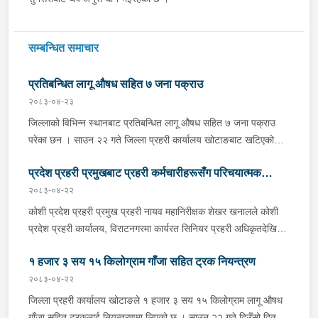
सम्बन्धित समाचार
प्रतिबन्धित लागू औषध सहित ७ जना पक्राउ
२०८३-०४-२३
जिल्लाको विभिन्न स्थानबाट प्रतिबन्धित लागू औषध सहित ७ जना पक्राउ
परेका छन । साउन २२ गते जिल्ला प्रहरी कार्यालय खोटाङबाट खटिएको
प्रहरी टोलीले खोटाङको दिक्तेल रुपाकोट मझुवागढी नगरपालिका-७ वालिङ
प्रदेश प्रहरी प्रमुखबाट प्रहरी कर्मचारीहरूसँग परिचयात्मक
स्थित मध्यपहाडी लोकमार्गको जंगलमा शंकास्पद अवस्थामा रोकिराखेको
प्र.१-०२-००२ ख ००८३ नम्बरको ट्रक चेकजाँच गर्दा चालक बस्ने भाग र
२०८३-०४-२२
भेटघाट तथा अन्तरक्रिया
पछाडिको डालाको बिचमा फल्स बटम बनाई लुकाई छिपाई राखेको अवस्थामा
कोशी प्रदेश प्रहरी प्रमुख प्रहरी नायव महानिरीक्षक शेखर खनालले कोशी
१३ सय १५ किलो गाँजा फेला पारी ट्रक नियन्त्रणमा लिएको छ । त्यसैगरी
प्रदेश प्रहरी कार्यालय, विराटनगरमा कार्यरत सिनियर प्रहरी अधिकृतदेखि
इलाका प्रहरी कार्यालय रानी र लागू औषध नियन्त्रण ब्युरो विराटनगरको
आधारभूत तहसम्मका प्रहरी कर्मचारीहरूसँग परिचयात्मक भेटघाट तथा
संयुक्त टोलीले मोरङको विराटनगर महानगरपालिका-१५ सुनसरी आयल्स
१ हजार ३ सय १५ किलोग्राम गाँजा सहित ट्रक नियन्त्रण
अन्तरक्रिया गर्नुभएको छ । साउन २२ गते कोशी प्रदेश प्रहरी कार्यालयको
ट्रेडर्स अगाडिबाट भारत बिहार अररिया जिल्ला जोगवनी बस्ने २२ वर्षीय
सभाहलमा आयोजित कार्यक्रममा उहाँले अन्तरक्रियाका क्रममा प्रहरी
२०८३-०४-२२
साहिल पाण्डे र मोरङ बेलबारी नगरपालिका-११ बस्ने ५३ वर्षीय प्रकाश
कर्मचारीहरूले उठाएका समस्या, गुनासा, जिज्ञासा तथा सुझावहरूलाई
जिल्ला प्रहरी कार्यालय खोटाङले १ हजार ३ सय १५ किलोग्राम लागू औषध
राईलाई १४ ग्राम २७० मिलिग्राम ब्राउन सुगर सहित नियन्त्रणमा लिएको छ
गम्भीरतापूर्वक सुनुवाई गर्नुका साथै संगठनको नीति, कानुनी व्यवस्था र उपलब्ध
गाँजा सहित ट्रकलाई नियन्त्रणमा लिएको छ । साउन २२ गते दिउँसो दिक्तेल