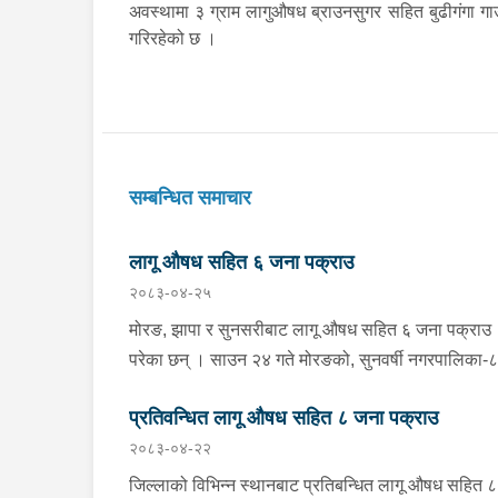
अवस्थामा ३ ग्राम लागुऔषध ब्राउनसुगर सहित बुढीगंगा गा
गरिरहेको छ ।
सम्बन्धित समाचार
लागू औषध सहित ६ जना पक्राउ
२०८३-०४-२५
मोरङ, झापा र सुनसरीबाट लागू औषध सहित ६ जना पक्राउ
परेका छन् । साउन २४ गते मोरङको, सुनवर्षी नगरपालिका-८
स्थितमा प्रहरी चौकी सिक्टीबाट चेकजाँचमा खटिएको प्रहरी
प्रतिवन्धित लागू औषध सहित ८ जना पक्राउ
टोलीले मोरङ, उर्लाबारी नगरपालिका-२ का ३२ वर्षीय प्रेम बह
२०८३-०४-२२
नेपाली र २५ वर्षीय सुजन धिमाललाई २ ग्राम २७० मिलिग्राम
ब्राउन सुगर सहित, प्रहरी चौकी रमाइलो मोरङले मोरङको
जिल्लाको विभिन्न स्थानबाट प्रतिबन्धित लागू औषध सहित ८