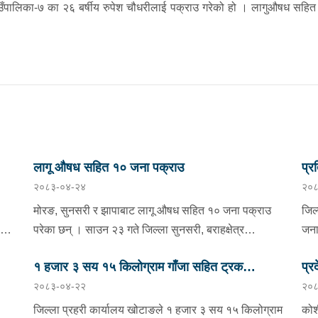
उँपालिका-७ का २६ बर्षीय रुपेश चौधरीलाई पक्राउ गरेको हो । लागुऔषध सहित 
लागू औषध सहित १० जना पक्राउ
प्र
२०८३-०४-२४
२०८
मोरङ, सुनसरी र झापाबाट लागू औषध सहित १० जना पक्राउ
जिल
परेका छन् । साउन २३ गते जिल्ला सुनसरी, बराहक्षेत्र
जना पक्र
नगरपालिका-१, गुप्तबराहस्थित इलाका प्रहरी कार्यालय
खोट
१ हजार ३ सय १५ किलोग्राम गाँजा सहित ट्रक
प्र
ादुर
महेन्द्रनगरबाट खटिएको प्रहरी टोलीले बराहक्षेत्रबाट चतरातर्फ
मझु
२०८३-०४-२२
२०८
आउँदै गरेको प्र.१-०२-००२ च ४८५१ नम्बरको कार र को ११ प
नियन्त्रण
जंग
परि
५६०१ नम्बरको मोटरसाइकललाई चेकजाँच गर्दा उक्त कारभित्र
००८
जिल्ला प्रहरी कार्यालय खोटाङले १ हजार ३ सय १५ किलोग्राम
कोश