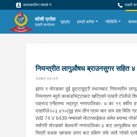
आपतकालिन सम्पर्क नं
प्रहरी क
कोशी प्रदेश
गृहपृष्ठ
हाम्रो बारेमा
गतिविधि
समाच
प्रहरी कार्यालय
नियन्त्रीत लागुऔषध ब्राउनसुगर सहित ४
२०७९-०२-०९
झापा र मोरङका दुई छुट्टाछुट्टै स्थानबाट नियन्त्रीत
नियन्त्रण ब्युरो काकडभिट्टाबाट खटिएको प्रहरी टोलीले श
पक्राउ पर्नेहरुमा भद्रपुर नगरपालिका- ७ का १९ बर्षीय
प्रहरीले२०३.४१०(दुइ सय तीन ग्राम चार सय दश मिलि ग्
WB 74 V 6439 नम्बरको मोटरसाईकल समेत बरामद गरेक
यसैगरी मोरङको बेलवारी नगरपालिका-३ बाट लागुऔषध ब्राउ
भित्री सडक खण्डमा उत्तर बाट दक्षिण तर्फ जादै गरेको