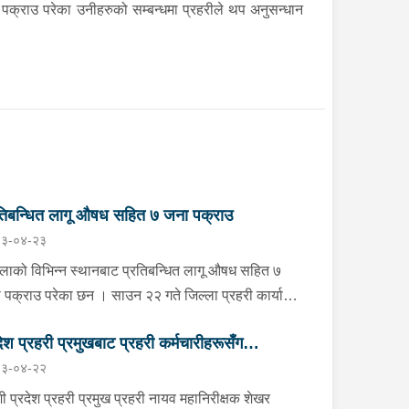
पक्राउ परेका उनीहरुको सम्बन्धमा प्रहरीले थप अनुसन्धान
तिबन्धित लागू औषध सहित ७ जना पक्राउ
३-०४-२३
्लाको विभिन्न स्थानबाट प्रतिबन्धित लागू औषध सहित ७
ाउ परेका छन । साउन २२ गते जिल्ला प्रहरी कार्यालय
ाङबाट खटिएको प्रहरी टोलीले खोटाङको दिक्तेल रुपाकोट
देश प्रहरी प्रमुखबाट प्रहरी कर्मचारीहरूसँग
वागढी नगरपालिका-७ वालिङ स्थित मध्यपहाडी लोकमार्गको
३-०४-२२
लमा शंकास्पद अवस्थामा रोकिराखेको प्र.१-०२-००२ ख
चयात्मक भेटघाट तथा अन्तरक्रिया
३ नम्बरको ट्रक चेकजाँच गर्दा चालक बस्ने भाग र पछाडिको
ी प्रदेश प्रहरी प्रमुख प्रहरी नायव महानिरीक्षक शेखर