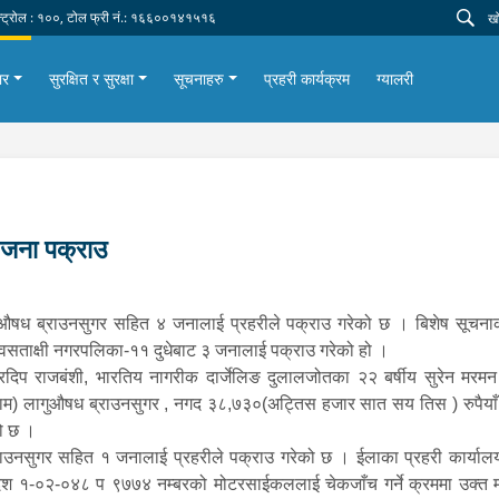
न्ट्रोल : १००, टोल फ्री नं.: १६६००१४१५१६
ार
सुरक्षित र सुरक्षा
सूचनाहरु
प्रहरी कार्यक्रम
ग्यालरी
 जना पक्राउ
 लागूऔषध ब्राउनसुगर सहित ४ जनालाई प्रहरीले पक्राउ गरेको छ । बिशेष सूच
िवसताक्षी नगरपलिका-११ दुधेबाट ३ जनालाई पक्राउ गरेको हो ।
 हरदिप राजबंशी, भारतिय नागरीक दार्जेलिङ दुलालजोतका २२ बर्षीय सुरेन मरम
राम) लागुऔषध ब्राउनसुगर , नगद ३८,७३०(अट्तिस हजार सात सय तिस ) रुपैया
ो छ ।
नसुगर सहित १ जनालाई प्रहरीले पक्राउ गरेको छ । ईलाका प्रहरी कार्यालय 
 प्रदेश १-०२-०४८ प ९७७४ नम्बरको मोटरसाईकललाई चेकजाँच गर्ने क्रममा उक्