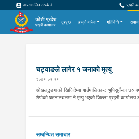
आपतकालिन सम्पर्क नं
प्रहरी क
कोशी प्रदेश
गृहपृष्ठ
हाम्रो बारेमा
गतिविधि
समाच
प्रहरी कार्यालय
चट्याङले लागेर १ जनाको मृत्यु
२०७९-०१-१९
ओखलढुङगाको खिजिदेम्बा गाउँपालिका-८ भुपिसुर्केका ७० बर्
शेर्पाको घटनास्थलमा नै मृत्यु भएको जिल्ला प्रहरी कार्
सम्बन्धित समाचार