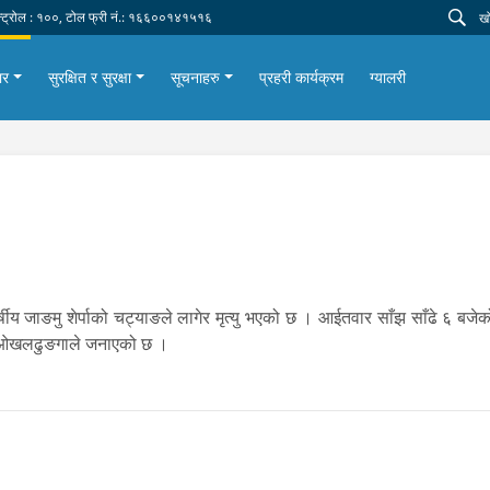
न्ट्रोल : १००, टोल फ्री नं.: १६६००१४१५१६
ार
सुरक्षित र सुरक्षा
सूचनाहरु
प्रहरी कार्यक्रम
ग्यालरी
षीय जाङमु शेर्पाको चट्याङले लागेर मृत्यु भएको छ । आईतवार साँझ साँढे ६ बज
यालय ओखलढुङगाले जनाएको छ ।