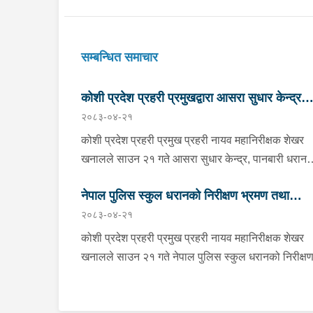
सम्बन्धित समाचार
कोशी प्रदेश प्रहरी प्रमुखद्वारा आसरा सुधार केन्द्र
२०८३-०४-२१
पानबारी, धरानको निरीक्षण
कोशी प्रदेश प्रहरी प्रमुख प्रहरी नायव महानिरीक्षक शेखर
खनालले साउन २१ गते आसरा सुधार केन्द्र, पानबारी धरान
निरीक्षण तथा अनुगमन गर्नुको साथै कार्यरत प्रहरी
नेपाल पुलिस स्कुल धरानको निरीक्षण भ्रमण तथा
कर्मचारीहरुलाई आवश्यक निर्देशन दिनु भएको छ । निर्देशनक
२०८३-०४-२१
क्रममा वँहाले मानवीय, मर्यादित, सम्मानजनक र सहानुभूतिपूर्
अवलोकन
व्यवहारले उपचार पद्दतिलाई सहज बनाई समाजमा पुनःस्थापन
कोशी प्रदेश प्रहरी प्रमुख प्रहरी नायव महानिरीक्षक शेखर
बातावरण श्रृजना गर्न महत्वपूर्ण भुमिका निर्वाह गर्ने हुँदा सुधार
खनालले साउन २१ गते नेपाल पुलिस स्कुल धरानको निरीक्ष
केन्द्रमा रहेका सुधारार्थीहरुको शारीरिक तथा मानसिक
भ्रमण तथा अवलोकनको क्रममा कार्यालयका भवन, क्यान्टि
तन्दुरुस्ती राख्न बिभिन्न खेलकुदका क्रृयाकलापहरुमा सहभाग
पुस्ताकलय, लगायत प्रशिक्षण कक्षा कोठाहरुको निरीक्षण गर्न
गराउनका साथै व्यावसायिक तथा सीपमूलक तालिमहरूको