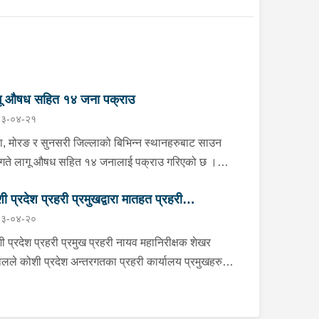
गू औषध सहित १४ जना पक्राउ
३-०४-२१
ा, मोरङ र सुनसरी जिल्लाको बिभिन्न स्थानहरुबाट साउन
गते लागू औषध सहित १४ जनालाई पक्राउ गरिएको छ ।
ाको झापा गाउँपालिका–१ स्थितबाट इलाका प्रहरी कार्यालय
ी प्रदेश प्रहरी प्रमुखद्वारा मातहत प्रहरी
रखोद झापाले काभ्रेपलाञ्चोक घर भई हाल शिवसताक्षी
३-०४-२०
पालिका–९ दुधे बस्ने ३० वर्षीय बिराज भुजेललाई १ ग्राम ६७
मुखहरुलाई निर्देशन
िग्राम ब्राउन सुगर सहित, इलाका प्रहरी कार्यालय
ी प्रदेश प्रहरी प्रमुख प्रहरी नायव महानिरीक्षक शेखर
करभिट्टा र लागू औषध नियन्त्रण ब्यूरो काँकरभिट्टाको
लले कोशी प्रदेश अन्तरगतका प्रहरी कार्यालय प्रमुखहरु
ुक्त टोलीले इलामको सूर्योदय नगरपालिका–४ का २६ वर्षीय
 “क” स्तर सम्मका प्रहरी इकाई प्रमुखहरुलाई साउन २० गते
ान थापालाई २ ग्राम ४९० मिलिग्राम ब्राउन सुगर सहित
ual माध्यमद्धारा भर्चुवल माध्यमद्वारा आवश्यक निर्देशन दिनु
रेको छ । त्यसैगरी मोरङको विराटनगर