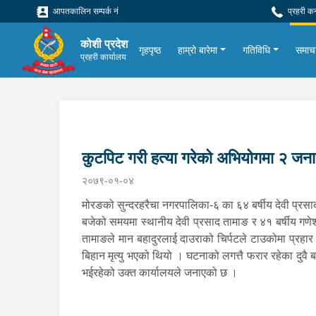
आपतकालिन सम्पर्क नं
प्रहरी क
कोशी प्रदेश
गृहपृष्ठ
हाम्रो बारेमा
गतिविधि
समाच
प्रहरी कार्यालय
कुटपिट गरी हत्या गरेको अभियोगमा २ जना
२०७९-०१-०४
मोरङको सुन्दरहरैचा नगरपालिका-६ का ६४ बर्षीय देवी प्रसाद
बजेको समयमा स्थानीय देवी प्रसाद तामाङ र ४१ बर्षीय गणे
तामाङले मान बहादुरलाई दाउराको चिर्पटले टाउकोमा प्रहा
बिहान मृत्यु भएको थियो । घटनाको लगत्तै फरार रहेका दुवै
भईरहेको उक्त कार्यालयले जनाएको छ ।