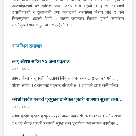
आङबोहाङको घर आंशिक रुपमा जलेर क्षति भएको छ । सो आगलागी
स्थानीयवासी र सुरक्षाकर्मी तथा दमकलको सहयोगमा बिहान साँढे ९ बजे
नियन्त्रणमा आएको थियो । घटना सम्बन्धमा जिल्ला प्रहरी कार्यालय
ताप्लेजुङले थप अनुसन्धान गरिरहेको छ ।
सम्बन्धित समाचार
लागू औषध सहित १४ जना पक्राउ
२०८३-०४-२१
झापा, मोरङ र सुनसरी जिल्लाको बिभिन्न स्थानहरुबाट साउन २० गते लागू
औषध सहित १४ जनालाई पक्राउ गरिएको छ । झापाको झापा गाउँपालिका–१
स्थितबाट इलाका प्रहरी कार्यालय कुमरखोद झापाले काभ्रेपलाञ्चोक घर भई
कोशी प्रदेश प्रहरी प्रमुखबाट नेपाल प्रहरी राजमार्ग सुरक्षा तथा
हाल शिवसताक्षी नगरपालिका–९ दुधे बस्ने ३० वर्षीय बिराज भुजेललाई १ ग्राम
६७ मिलिग्राम ब्राउन सुगर सहित, इलाका प्रहरी कार्यालय काँकरभिट्टा र
२०८३-०४-२१
ट्राफिक व्यवस्थापन कार्यालय इटहरीको निरीक्षण
लागू औषध नियन्त्रण ब्यूरो काँकरभिट्टाको संयुक्त टोलीले इलामको सूर्योदय
कोशी प्रदेश प्रहरी प्रमुख प्रहरी नायव महानिरीक्षक शेखर खनालले श्रावण
नगरपालिका–४ का २६ वर्षीय सलमान थापालाई २ ग्राम ४९० मिलिग्राम
२१ गते नेपाल प्रहरी राजमार्ग सुरक्षा तथा ट्राफिक व्यवस्थापन कार्यालय
ब्राउन सुगर सहित पक्राउ गरेको छ । त्यसैगरी मोरङको विराटनगर
इटहरी सुनसरीको निरीक्षण भ्रमण गर्नुका साथै कार्यरत प्रहरी कर्मचारीहरुलाई