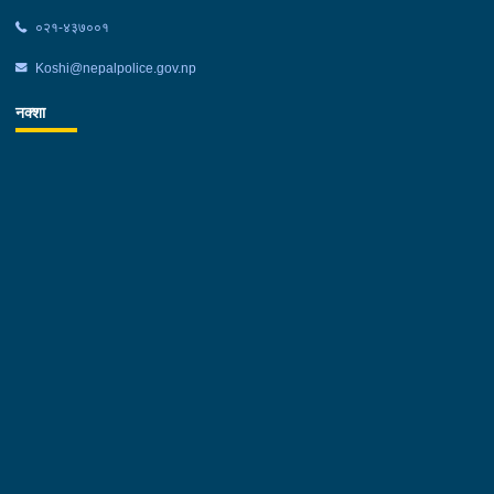
०२१-४३७००१
Koshi@nepalpolice.gov.np
नक्शा