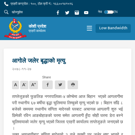
प्रहरी कन्ट्रोल : १००, टोल फ्री नं.: १६६००१४१५१६
नेपा
EN
कोशी प्रदेश
Low Bandwidth
प्रहरी कार्यालय
आगोले जलेर बृद्धाको मृत्यु
२०७८-११-२७
Share
-
+
A
A
A
ताप्लेजुङको फुङलिङ नगरपालिका-४ कोप्चेमा आज बिहान भएको आगलागीमा
परी स्थानीय ६७ बर्षीया बृद्धा चुलिमाया लिम्बुको मृत्यु भएको छ । बिहान साँढे ८
बजेको समयमा स्थानीय संगिता मादेनको घरबाट अचानक आगलागी शुरु भई
छिमेकी रविन आङबोहाङको घरमा समेत आगलागी हुँदा सोही घरमा डेरा बस्ने
चुलिमायाको जलेर मृत्यु भएको जिल्ला प्रहरी कार्यालय ताप्लेजुङले जनाएको छ
।
उक्त आगलागीबाट संगिता मादेनको २ तले कच्ची घर जलेर नष्ट भएको र