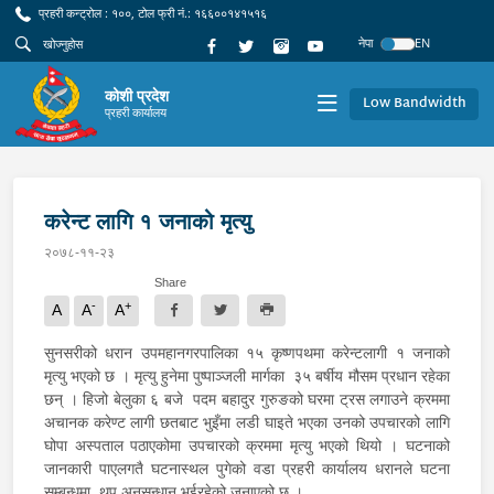
प्रहरी कन्ट्रोल : १००, टोल फ्री नं.: १६६००१४१५१६
नेपा
EN
कोशी प्रदेश
Low Bandwidth
प्रहरी कार्यालय
करेन्ट लागि १ जनाको मृत्यु
२०७८-११-२३
Share
-
+
A
A
A
सुनसरीको धरान उपमहानगरपालिका १५ कृष्णपथमा करेन्टलागी १ जनाको
मृत्यु भएको छ । मृत्यु हुनेमा पुष्पाञ्जली मार्गका ३५ बर्षीय मौसम प्रधान रहेका
छन् । हिजो बेलुका ६ बजे पदम बहादुर गुरुङको घरमा ट्रस लगाउने क्रममा
अचानक करेण्ट लागी छतबाट भुइँमा लडी घाइते भएका उनको उपचारको लागि
घोपा अस्पताल पठाएकोमा उपचारको क्रममा मृत्यु भएको थियो । घटनाको
जानकारी पाएलगतै घटनास्थल पुगेको वडा प्रहरी कार्यालय धरानले घटना
सम्बन्धमा थप अनुसन्धान भईरहेको जनाएको छ ।