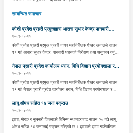
सम्बन्धित समाचार
कोशी प्रदेश प्रहरी प्रमुखद्वारा आसरा सुधार केन्द्र पानबारी,
२०८३-०४-२१
धरानको निरीक्षण
कोशी प्रदेश प्रहरी प्रमुख प्रहरी नायव महानिरीक्षक शेखर खनालले साउन
२१ गते आसरा सुधार केन्द्र, पानबारी धरानको निरीक्षण तथा अनुगमन गर्नुको
साथै कार्यरत प्रहरी कर्मचारीहरुलाई आवश्यक निर्देशन दिनु भएको छ ।
नेपाल प्रहरी प्रदेश कार्यालय धरान, बिधि विज्ञान प्रयोगशाला र
निर्देशनको क्रममा वँहाले मानवीय, मर्यादित, सम्मानजनक र सहानुभूतिपूर्ण
व्यवहारले उपचार पद्दतिलाई सहज बनाई समाजमा पुनःस्थापनाको बातावरण
२०८३-०४-२१
केनाईन शाखाको निरीक्षण तथा अनुगमन
श्रृजना गर्न महत्वपूर्ण भुमिका निर्वाह गर्ने हुँदा सुधार केन्द्रमा रहेका
कोशी प्रदेश प्रहरी प्रमुख प्रहरी नायव महानिरीक्षक शेखर खनालले साउन
सुधारार्थीहरुको शारीरिक तथा मानसिक तन्दुरुस्ती राख्न बिभिन्न खेलकुदका
२१ गते नेपाल प्रहरी प्रदेश कार्यालय धरान, बिधि विज्ञान प्रयोगशाला र
क्रृयाकलापहरुमा सहभागी गराउनका साथै व्यावसायिक तथा सीपमूलक
केनाईन शाखाको निरीक्षण तथा अनुगमन गर्नुका साथै कार्यरत प्रहरी
तालिमहरूको व्यवस्था मिलाउन निर्देशन दिनु भएको छ । उहाँले सुधार केन्द्रको
लागू औषध सहित १४ जना पक्राउ
कर्मचारीहरुलाई आवश्यक निर्देशन दिनुभएको छ । निर्देशनको क्रममा उहाँले
चौतर्फी सुरक्षा व्यवस्थालाई मजबुत बनाउन तथा अभिलेख व्यवस्थापनलाई
समाजमा घट्ने बिभिन्न आपराधिक घटनाहरुमा अनुसन्धान कार्यको सुपरीवेक्षण,
२०८३-०४-२१
व्यवस्थित बनाई सुधार केन्द्रलाई जिम्मेवार, सुरक्षित र प्रभावकारी सेवा
समिक्षा गर्न प्रहरीको विशेष प्राविधिक टोली परिचालन गरी अनुसन्धान
झापा, मोरङ र सुनसरी जिल्लाको बिभिन्न स्थानहरुबाट साउन २० गते लागू
केन्द्रका रूपमा सञ्चालन गर्न समेत निर्देशन दिनु भयो । साथै प्रदेश प्रहरी
कार्यलाई सफल बनाउन र जिल्ला प्रहरी कार्यालयहरूबाट हुने अपराध
औषध सहित १४ जनालाई पक्राउ गरिएको छ । झापाको झापा गाउँपालिका–१
प्रमुख खनालले केन्द्रमा कार्यरत पदाधिकारीहरु लगायत चिकित्सकहरुसंग
अनुसन्धान कार्यको सुपरीवेक्षण र प्राविधिक सहयोग प्रदान गर्ने कार्यमा