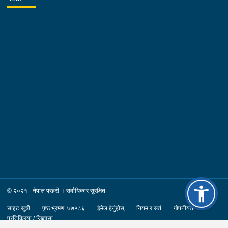
व्यवस्थित र प्रभावकारीरुपमा कार्यान्वयन गर्न निर्देशन दिनु भएको छ ।
निर्देशनको क्रममा कोशी प्रदेश प्रहरी तालिम केन्द्रका समादेशक प्रहरी
वरिष्ठ उपरीक्षक शिव कुमार श्रेष्ठ, कोशी प्रदेश प्रहरी कार्यालय विराटनगरका
प्रहरी वरिष्ठ उपरीक्षक योगेन्द्र सिंह थापा सहित सिनियर तथा जुनियर प्रहरी
अधिकृतहरु लगायत प्रहरी कर्मचारीहरुको उपस्थिति रहेको थियो ।
© २०२१ - नेपाल प्रहरी । सर्वाधिकार सुरक्षित
साइट सूची
पृष्ठ भ्रमण: ७७५८६
ईमेल हेर्नुहोस्
नियम र सर्त
गोपनीयता नीति
प्रतिक्रिया / जिज्ञासा