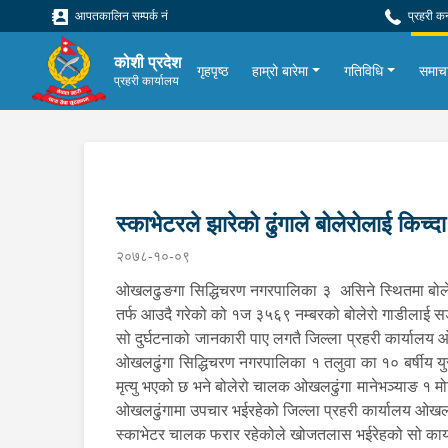
आपतकालिन सम्पर्क नं
प्रहरी क
कोशी प्रदेश
गृहपृष्ठ
हाम्रो बारेमा
गतिविधि
समाच
प्रहरी कार्यालय
स्काभेटरले झारेको ढुंगाले बोलेरोलाई किच्द
२०७८-१०-०९
ओखलढुङगा सिद्धिचरण नगरपालिका ३ असिने स्थितमा बोलेरोल
तर्फ आउदै गरेको को १ज ३५६९ नम्बरको बोलेरो गाडीलाई सडक
सो दुर्घटनाको जानकारी पाए लगतै जिल्ला प्रहरी कार्यालय
ओखलढुंगा सिद्धिचरण नगरपालिका १ तलुवा का १० बर्षीय युस
मृत्यु भएको छ भने बोलेरो चालक ओखलढुंगा मानेभञ्याङ १ मोलि
ओखलढुंगामा उपचार भईरहेको जिल्ला प्रहरी कार्यालय ओखल
स्काभेटर चालक फरार रहेकोले खोजतलास भईरेहको सो कार