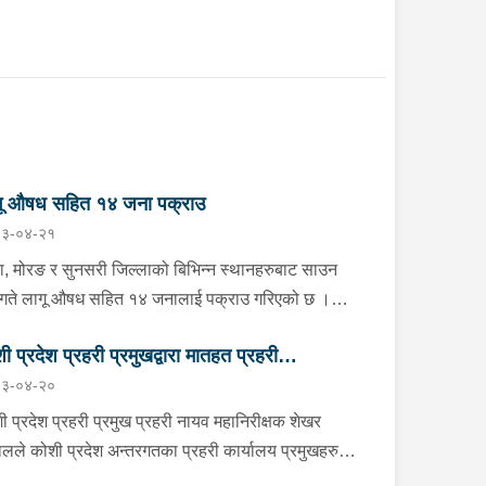
गू औषध सहित १४ जना पक्राउ
३-०४-२१
ा, मोरङ र सुनसरी जिल्लाको बिभिन्न स्थानहरुबाट साउन
गते लागू औषध सहित १४ जनालाई पक्राउ गरिएको छ ।
ाको झापा गाउँपालिका–१ स्थितबाट इलाका प्रहरी कार्यालय
ी प्रदेश प्रहरी प्रमुखद्वारा मातहत प्रहरी
रखोद झापाले काभ्रेपलाञ्चोक घर भई हाल शिवसताक्षी
३-०४-२०
पालिका–९ दुधे बस्ने ३० वर्षीय बिराज भुजेललाई १ ग्राम ६७
मुखहरुलाई निर्देशन
िग्राम ब्राउन सुगर सहित, इलाका प्रहरी कार्यालय
ी प्रदेश प्रहरी प्रमुख प्रहरी नायव महानिरीक्षक शेखर
करभिट्टा र लागू औषध नियन्त्रण ब्यूरो काँकरभिट्टाको
लले कोशी प्रदेश अन्तरगतका प्रहरी कार्यालय प्रमुखहरु
ुक्त टोलीले इलामको सूर्योदय नगरपालिका–४ का २६ वर्षीय
 “क” स्तर सम्मका प्रहरी इकाई प्रमुखहरुलाई साउन २० गते