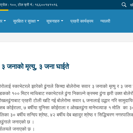
न्ट्रोल : १००, टोल फ्री नं.: १६६००१४१५१६
ार
सुरक्षित र सुरक्षा
सूचनाहरु
प्रहरी कार्यक्रम
ग्यालरी
ा ३ जनाको मृत्यु, ३ जना घाईते
ाई स्काभेटरले झारेको ढुंगाले किच्दा बोलेरोमा सवार ३ जनाको मृत्यु र ३ ज
को १०० मिटर माथिबाट स्काभेटरले ढुंगा निकाल्ने क्रममा ढुंगा झरी उक्त बोले
 ओखलढुंगाबाट प्रहरी टोली खटि गई बोलेरोमा सवार ६ जनालाई उद्धार गरि सामुद
ब कोईराला, ७ बर्षीया युनिसा कोईराला र ओखलढुंगा मानेभञ्याङ १ मोलि का ३० बर
का ३० बर्षीय सन्दिप श्रेष्ठ, ४२ बर्षीय देब बहादुर श्रेष्ठ र सिद्धिचरण नगरपा
ढुंगाले जनाएको छ ।
्यालयले जनाएको छ ।