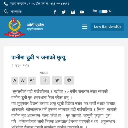
प्रहरी कन्ट्रोल : १००, टोल फ्री नं.: १६६००१४१५१६
नेपा
EN
कोशी प्रदेश
Low Bandwidth
प्रहरी कार्यालय
पानीमा डुबी १ जनाको मृत्यु
२०७८-०९-२८
Share
-
+
A
A
A
सुनसरीको गढी गाउँपालिका-६ मझौका ४० बर्षीय रामलाल उराव नहरको
पानीमा डुबी मृत अवस्थामा फेला परेका छन् ।
गत शुक्रवार दिउसो घरबाट आफु खुशी हिडेका उराव घर फर्की नआए पश्चात
आफन्तले खोजतलास गर्ने क्रममा मंगलवार गढी गाउँपालिका-६ स्थित नहरको
पानीमा मृत अवस्थामा फेला परेको हो । मृत लाशको कानुनी प्रकृया पुरा
गरि पोष्टमार्टमको लागी जिल्ला अस्पताल ईनरुवा पठाएको र थप अनुसन्धान
भईरहेको ईलाका प्रहरी कार्यालय दुहबीले जनाएको छ ।