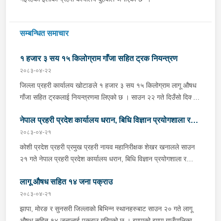
सम्बन्धित समाचार
१ हजार ३ सय १५ किलोग्राम गाँजा सहित ट्रक नियन्त्रण
२०८३-०४-२२
जिल्ला प्रहरी कार्यालय खोटाङले १ हजार ३ सय १५ किलोग्राम लागू औषध
गाँजा सहित ट्रकलाई नियन्त्रणमा लिएको छ । साउन २२ गते दिउँसो दिक्तेल
रुपाकोट मझुवागढी नगरपालिका-७ स्थित मध्यपहाडी लोकमार्गको जंगलमा
नेपाल प्रहरी प्रदेश कार्यालय धरान, बिधि विज्ञान प्रयोगशाला र
प्र.१-०२-००२ ख ००८३ नम्बरको ट्रक शंकास्पद अबस्थामा रोकेर राखेको
छ भन्ने बिशेष सूचनाको आधारमा जिल्ला प्रहरी कार्यालय खोटाङबाट
२०८३-०४-२१
केनाईन शाखाको निरीक्षण तथा अनुगमन
खटिएको प्रहरी टोलीले उक्त ट्रकलाई चेकजाँच गर्ने क्रममा चालक बस्ने
कोशी प्रदेश प्रहरी प्रमुख प्रहरी नायव महानिरीक्षक शेखर खनालले साउन
क्याविनमा फल्स बटम लगाई लुकाई छिपाई राखेको अवस्थामा १ हजार ३ सय
२१ गते नेपाल प्रहरी प्रदेश कार्यालय धरान, बिधि विज्ञान प्रयोगशाला र
१५ किलोग्राम गाँजा बरामद गरेको हो । गाँजा बरामद भएसँगै उक्त ट्रकलाई
केनाईन शाखाको निरीक्षण तथा अनुगमन गर्नुका साथै कार्यरत प्रहरी
नियन्त्रणमा लिई ओसार पसारमा संलग्न ब्यक्तिहरुको खोजी कार्य भईरहेको छ
लागू औषध सहित १४ जना पक्राउ
कर्मचारीहरुलाई आवश्यक निर्देशन दिनुभएको छ । निर्देशनको क्रममा उहाँले
।
समाजमा घट्ने बिभिन्न आपराधिक घटनाहरुमा अनुसन्धान कार्यको सुपरीवेक्षण,
२०८३-०४-२१
समिक्षा गर्न प्रहरीको विशेष प्राविधिक टोली परिचालन गरी अनुसन्धान
झापा, मोरङ र सुनसरी जिल्लाको बिभिन्न स्थानहरुबाट साउन २० गते लागू
कार्यलाई सफल बनाउन र जिल्ला प्रहरी कार्यालयहरूबाट हुने अपराध
औषध सहित १४ जनालाई पक्राउ गरिएको छ । झापाको झापा गाउँपालिका–१