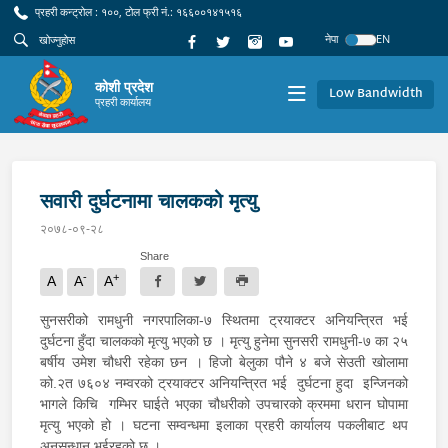
प्रहरी कन्ट्रोल : १००, टोल फ्री नं.: १६६००१४१५१६
नेपा
EN
कोशी प्रदेश
Low Bandwidth
प्रहरी कार्यालय
सवारी दुर्घटनामा चालकको मृत्यु
२०७८-०९-२८
Share
-
+
A
A
A
सुनसरीको रामधुनी नगरपालिका-७ स्थितमा ट्रयाक्टर अनियन्त्रित भई
दुर्घटना हुँदा चालकको मृत्यु भएको छ । मृत्यु हुनेमा सुनसरी रामधुनी-७ का २५
बर्षीय उमेश चौधरी रहेका छन । हिजो बेलुका पौने ४ बजे सेउती खोलामा
को.२त ७६०४ नम्वरको ट्रयाक्टर अनियन्त्रित भई दुर्घटना हुदा इन्जिनको
भागले किचि गम्भिर घाईते भएका चौधरीको उपचारको क्रममा धरान घोपामा
मृत्यु भएको हो । घटना सम्वन्धमा इलाका प्रहरी कार्यालय पकलीबाट थप
अनुसन्धान भईरहको छ ।