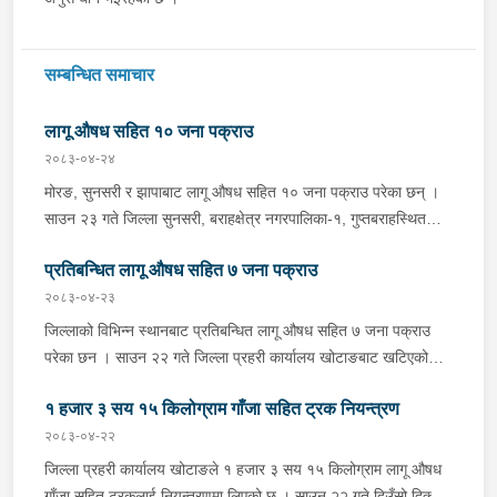
सम्बन्धित समाचार
लागू औषध सहित १० जना पक्राउ
२०८३-०४-२४
मोरङ, सुनसरी र झापाबाट लागू औषध सहित १० जना पक्राउ परेका छन् ।
साउन २३ गते जिल्ला सुनसरी, बराहक्षेत्र नगरपालिका-१, गुप्तबराहस्थित
इलाका प्रहरी कार्यालय महेन्द्रनगरबाट खटिएको प्रहरी टोलीले बराहक्षेत्रबाट
प्रतिबन्धित लागू औषध सहित ७ जना पक्राउ
चतरातर्फ आउँदै गरेको प्र.१-०२-००२ च ४८५१ नम्बरको कार र को ११ प
५६०१ नम्बरको मोटरसाइकललाई चेकजाँच गर्दा उक्त कारभित्र २२ वटा
२०८३-०४-२३
प्लाष्टिकका पोकामा लुकाई राखेको ४१८ किलो गाँजा फेला पारी कार चालक
जिल्लाको विभिन्न स्थानबाट प्रतिबन्धित लागू औषध सहित ७ जना पक्राउ
जिल्ला सुनसरी, धरान उपमहानगरपालिका-१३ का ३४ वर्षीय थमन राई, सोही
परेका छन । साउन २२ गते जिल्ला प्रहरी कार्यालय खोटाङबाट खटिएको
कारमा सवार जिल्ला ओखलढुङ्गा, मानेभञ्ज्याङ गाउँपालिका-५ का २२ वर्षीया
प्रहरी टोलीले खोटाङको दिक्तेल रुपाकोट मझुवागढी नगरपालिका-७ वालिङ
जिवनी राई, मोटरसाइकल चालक जिल्ला मोरङ, कटहरी गाउँपालिका-३ का
१ हजार ३ सय १५ किलोग्राम गाँजा सहित ट्रक नियन्त्रण
स्थित मध्यपहाडी लोकमार्गको जंगलमा शंकास्पद अवस्थामा रोकिराखेको
२६ वर्षीय अमर कामत र मोटरसाइकलमा पछाडि सवार सोही स्थानका ३८
प्र.१-०२-००२ ख ००८३ नम्बरको ट्रक चेकजाँच गर्दा चालक बस्ने भाग र
२०८३-०४-२२
वर्षीय शंकर चौधरीलाई पक्राउ गरिएको छ भने जिल्ला सुनसरी, धरान
पछाडिको डालाको बिचमा फल्स बटम बनाई लुकाई छिपाई राखेको अवस्थामा
जिल्ला प्रहरी कार्यालय खोटाङले १ हजार ३ सय १५ किलोग्राम लागू औषध
उपमहानगरपालिका-११ स्थित रिटिङ टोलमा अस्थायी प्रहरी चौकी रेल्वेबाट
१३ सय १५ किलो गाँजा फेला पारी ट्रक नियन्त्रणमा लिएको छ । त्यसैगरी
गाँजा सहित ट्रकलाई नियन्त्रणमा लिएको छ । साउन २२ गते दिउँसो दिक्तेल