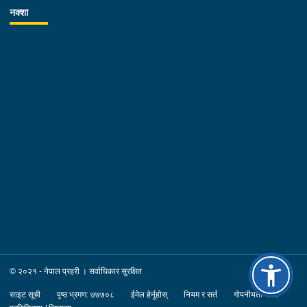
अवस्थाको बारेमा अवगत गराउनु भएको थियो । कार्यक्रममा कोशी प्रदेश
नक्शा
प्रहरी कार्यालयका प्रहरी उपरीक्षक नारायण प्रसाद चिमरिया, सिनियर तथा
जुनियर प्रहरी अधिकृतहरु, मोरङ र सुनसरी जिल्लामा ट्राफिक व्यवस्थापनमा
खटिने ट्राफिक प्रहरी अधिकृतका साथै ट्राफिक प्रहरी कर्मचारीहरुको
उपस्थिती रहेको थियो ।
© २०२१ - नेपाल प्रहरी । सर्वाधिकार सुरक्षित
साइट सूची
पृष्ठ भ्रमण: ७७७०८
ईमेल हेर्नुहोस्
नियम र सर्त
गोपनीयता नीति