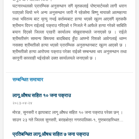
घटनास्थलको प्रारम्भिक अनुसन्धान संगै मृतकलाई पोष्टमार्टमको लागी धरान
पठाएको थियो भने अन्य अनुसन्धान जारी नै रहेकोमा बिष्णु मायाको आत्महत्या
तथा भवितव्य ‍बाट मृत्यु नभई कर्तब्यबाट हत्या भएको खुल्न आएसंगै मृतककै
श्रीमान दिपन राईलाई पक्राउ गरिएको र निजले नै आफैले हत्या गरेको साबिति
बयान दिएको जिल्ला प्रहरी कार्यालय संखुवासभाले जनाएको छ । राईले
श्रीमतीसंग सामान्य बिषयमा बादबिबाद हुँदा आफ्नो रिशको आवेगलाई थाम्न
नसक्दा श्रीमतीको हत्या भएको प्रारम्भिक अनुसन्धानबाट खुल्न आएको छ ।
श्रीमतीको हत्या आरोपमा पक्राउ परेका राईको सम्बन्धमा थप अनुसन्धान तथा
कानूनी कारवाही भईरहेको उक्त कार्यालयले जनाएको छ ।
सम्बन्धित समाचार
लागू औषध सहित १० जना पक्राउ
२०८३-०४-२४
मोरङ, सुनसरी र झापाबाट लागू औषध सहित १० जना पक्राउ परेका छन् ।
साउन २३ गते जिल्ला सुनसरी, बराहक्षेत्र नगरपालिका-१, गुप्तबराहस्थित
इलाका प्रहरी कार्यालय महेन्द्रनगरबाट खटिएको प्रहरी टोलीले बराहक्षेत्रबाट
प्रतिबन्धित लागू औषध सहित ७ जना पक्राउ
चतरातर्फ आउँदै गरेको प्र.१-०२-००२ च ४८५१ नम्बरको कार र को ११ प