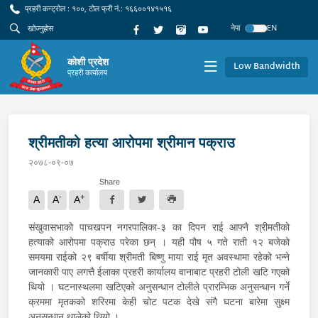
प्रहरी कन्ट्रोल : १००, टोल फ्री नं.: १६६००१४१५१६
नेपा
EN
कोशी प्रदेश
Low Bandwidth
प्रहरी कार्यालय
श्रीमतीको हत्या आरोपमा श्रीमान पक्राउ
२०७८-०९-०७
Share
-
+
A
A
A
संखुवासभाको पाचखपन नगरपालिका-३ का दिपन राई आफ्नै श्रीमतीको
हत्याको आरोपमा पक्राउ परेका छन् । यही पौष ५ गते राती १२ बजेको
समयमा राईको २९ बर्षीया श्रीमती बिष्णु माया राई मृत अवस्थामा रहेको भन्ने
जानकारी पाए लगत्तै ईलाका प्रहरी कार्यालय वानाबाट प्रहरी टोली खटि गएको
थियो । घटनास्थलमा खटिएको अनुसन्धान टोलीले प्रारम्भिक अनुसन्धान गर्ने
क्रममा मृतकको शरिरमा केही चोट पटक देखे संगै घटना बारेमा सुक्ष्म
अनुसन्धान थालेको थियो ।