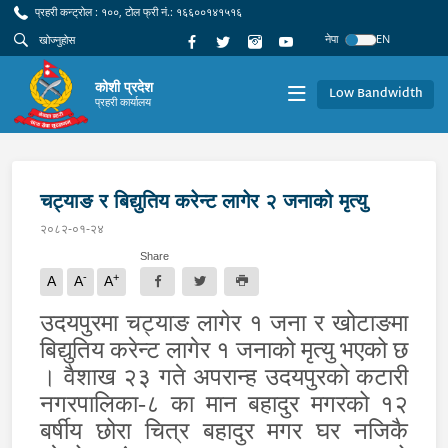
प्रहरी कन्ट्रोल : १००, टोल फ्री नं.: १६६००१४१५१६
नेपा
EN
कोशी प्रदेश
Low Bandwidth
प्रहरी कार्यालय
चट्याङ र बिद्युतिय करेन्ट लागेर २ जनाको मृत्यु
२०८२-०१-२४
Share
-
+
A
A
A
उदयपुरमा चट्याङ लागेर १ जना र खोटाङमा
बिद्युतिय करेन्ट लागेर १ जनाको मृत्यु भएको छ
। वैशाख २३ गते अपरान्ह उदयपुरको कटारी
नगरपालिका-८ का मान बहादुर मगरको १२
बर्षीय छोरा चित्र बहादुर मगर घर नजिकै