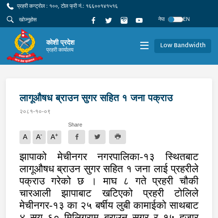
प्रहरी कन्ट्रोल : १००, टोल फ्री नं.: १६६००१४१५१६
नेपा
EN
कोशी प्रदेश
Low Bandwidth
प्रहरी कार्यालय
लागूऔषध ब्राउन सुगर सहित १ जना पक्राउ
२०८१-१०-०९
Share
-
+
A
A
A
झापाको मेचीनगर नगरपालिका-१३ स्थितबाट
लागूऔषध ब्राउन सुगर सहित १ जना लाई प्रहरीले
पक्राउ गरेको छ । माघ ८ गते प्रहरी चौकी
चारआली झापाबाट खटिएको प्रहरी टोलिले
मेचीनगर-१३ का २५ बर्षीय लुबी कामाईको साथबाट
४ सय ६० मिलिग्राम ब्राउन सुगर र १५ हजार