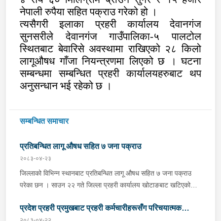
नेपाली रुपैया सहित पक्राउ गरेको हो ।
त्यसैगरी इलाका प्रहरी कार्यालय देवानगंज
सुनसरीले देवानगंज गाउँपालिका-५ पालटोल
स्थितबाट बेवारिसे अवस्थामा राखिएको २८ किलो
लागूऔषध गाँजा नियन्त्रणमा लिएको छ । घटना
सम्बन्धमा सम्बन्धित प्रहरी कार्यालयहरुबाट थप
अनुसन्धान भई रहेको छ ।
सम्बन्धित समाचार
प्रतिबन्धित लागू औषध सहित ७ जना पक्राउ
२०८३-०४-२३
जिल्लाको विभिन्न स्थानबाट प्रतिबन्धित लागू औषध सहित ७ जना पक्राउ
परेका छन । साउन २२ गते जिल्ला प्रहरी कार्यालय खोटाङबाट खटिएको
प्रहरी टोलीले खोटाङको दिक्तेल रुपाकोट मझुवागढी नगरपालिका-७ वालिङ
प्रदेश प्रहरी प्रमुखबाट प्रहरी कर्मचारीहरूसँग परिचयात्मक
स्थित मध्यपहाडी लोकमार्गको जंगलमा शंकास्पद अवस्थामा रोकिराखेको
प्र.१-०२-००२ ख ००८३ नम्बरको ट्रक चेकजाँच गर्दा चालक बस्ने भाग र
२०८३-०४-२२