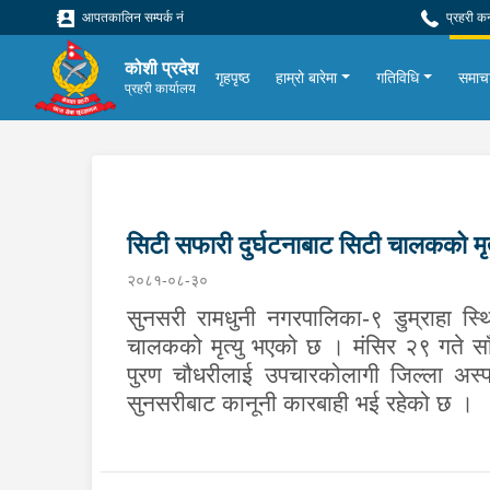
आपतकालिन सम्पर्क नं
प्रहरी क
कोशी प्रदेश
गृहपृष्ठ
हाम्रो बारेमा
गतिविधि
समाच
प्रहरी कार्यालय
सिटी सफारी दुर्घटनाबाट सिटी चालकको मृत
२०८१-०८-३०
सुनसरी रामधुनी नगरपालिका-९ डुम्राहा स
चालकको मृत्यु भएको छ । मंसिर २९ गते साँ
पुरण चौधरीलाई उपचारकोलागी जिल्ला अस्पता
सुनसरीबाट कानूनी कारबाही भई रहेको छ ।