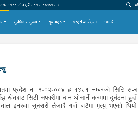
न्ट्रोल : १००, टोल फ्री नं.: १६६००१४१५१६
ार
सुरक्षित र सुरक्षा
सूचनाहरु
प्रहरी कार्यक्रम
ग्यालरी
्यु
्थितमा प्रदेश न. १-०२-००४ ह १४८१ नम्बरको सिटि सफारी 
झ खेतबाट सिटी सफारीमा धान ओसार्ने क्रममा दुर्घटना हुदा
ल इनरुवा सुनसरी लैजादै गर्दा बाटैमा मृत्यु भएको थियो