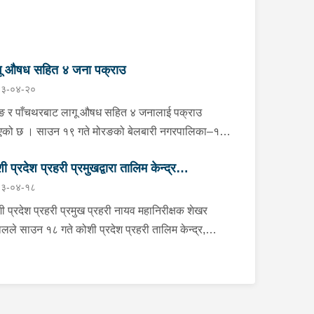
गू औषध सहित ४ जना पक्राउ
३-०४-२०
ङ र पाँचथरबाट लागू औषध सहित ४ जनालाई पक्राउ
एको छ । साउन १९ गते मोरङको बेलबारी नगरपालिका–१
ौली स्थितबाट इलाका प्रहरी कार्यालय बेलबारी मोरङको
ी प्रदेश प्रहरी प्रमुखद्वारा तालिम केन्द्र
हरी टोलीले बेलबारी नगरपालिका–१ का २४ वर्षीय विकास
३-०४-१८
ियारलाई प्रतिबन्धित औषधि ट्रामाडोल ४९ ट्याब्लेट र
ाटनगरको निरीक्षण, व्यावसायिक प्रहरी उत्पादनमा
ास्पेन ५० ट्याब्लेट सहित पक्राउ गरेको छ । यसैगरी
ड
ी प्रदेश प्रहरी प्रमुख प्रहरी नायव महानिरीक्षक शेखर
चथरको फिदिम नगरपालिका–१ बरडाँडास्थितबाट जिल्ला
लले साउन १८ गते कोशी प्रदेश प्रहरी तालिम केन्द्र,
हरी कार्यालय पाँचथरको प्रहरी टोलीले फिदिम नगरपालिका–
ाटनगरको निरीक्षण अनुगमनको क्रममा संगठनको आवश्यकता
ा ३१ वर्षीय निराजन खतिवडा, २१ वर्षीय एलन नेङबाङ र २६
रूप दक्ष, अनुशासित, सेवामुखी र व्यावसायिक प्रहरी
षीय दिलबहादुर राईलाई ४० मिलिग्राम ब्राउन सुगर सहित
क्ति उत्पादनलाई उच्च प्राथमिकता दिन निर्देशन दिनु भएको
राउ गरेको छ । पक्राउ परेका उनीहरूको थप अनुसन्धान
विभिन्न शाखा,