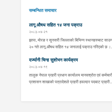
सम्बन्धित समाचार
लागू औषध सहित १४ जना पक्राउ
२०८३-०४-२१
झापा, मोरङ र सुनसरी जिल्लाको बिभिन्न स्थानहरुबाट साउ
२० गते लागू औषध सहित १४ जनालाई पक्राउ गरिएको छ ।
झापाको झापा गाउँपालिका–१ स्थितबाट इलाका प्रहरी कार्य
दर्ज्यानी चिन्ह सुशोभन कार्यक्रम
कुमरखोद झापाले काभ्रेपलाञ्चोक घर भई हाल शिवसताक्षी
२०८३-०४-१९
नगरपालिका–९ दुधे बस्ने ३० वर्षीय बिराज भुजेललाई १ ग्रा
मिलिग्राम ब्राउन सुगर सहित, इलाका प्रहरी कार्यालय
तालुक नेपाल प्रहरी प्रधान कार्यालय मानवश्रोत एवं कर्मचार
काँकरभिट्टा र लागू औषध नियन्त्रण ब्यूरो काँकरभिट्टाको
प्रशासन शाखाको पत्रादेशले प्रहरी हवल्दार पदबाट प्रहरी
संयुक्त टोलीले इलामको सूर्योदय नगरपालिका–४ का २६ वर्ष
वरिष्ठ हवल्दार पदमा पदोन्नती हुनुभएका दिलिप शिवाकोटीला
सलमान थापालाई २ ग्राम ४९० मिलिग्राम ब्राउन सुगर सहि
कोशी प्रदेश प्रहरी प्रमुख प्रहरी नायव महानिरीक्षक शेखर
पक्राउ गरेको छ । त्यसैगरी मोरङको विराटनगर
खनालले दर्ज्यानी चिन्हद्वारा सुशोभन गर्नुभएको छ । साउन १
महानगरपालिका–१५ स्थितबाट इलाका प्रहरी कार्यालय रानी
गते आयोजित कार्यक्रममा प्रदेश प्रहरी प्रमुख प्रहरी नायव