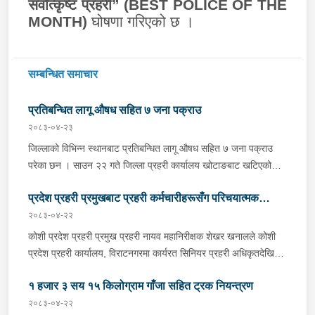
सर्वोत्कृष्ट प्रहरी” (
BEST POLICE OF THE
MONTH)
घोषणा गरिएको छ ।
सम्बन्धित समाचार
प्रतिबन्धित लागू औषध सहित ७ जना पक्राउ
२०८३-०४-२३
जिल्लाको विभिन्न स्थानबाट प्रतिबन्धित लागू औषध सहित ७ जना पक्राउ
परेका छन । साउन २२ गते जिल्ला प्रहरी कार्यालय खोटाङबाट खटिएको
प्रहरी टोलीले खोटाङको दिक्तेल रुपाकोट मझुवागढी नगरपालिका-७ वालिङ
प्रदेश प्रहरी प्रमुखबाट प्रहरी कर्मचारीहरूसँग परिचयात्मक
स्थित मध्यपहाडी लोकमार्गको जंगलमा शंकास्पद अवस्थामा रोकिराखेको
प्र.१-०२-००२ ख ००८३ नम्बरको ट्रक चेकजाँच गर्दा चालक बस्ने भाग र
२०८३-०४-२२
भेटघाट तथा अन्तरक्रिया
पछाडिको डालाको बिचमा फल्स बटम बनाई लुकाई छिपाई राखेको अवस्थामा
कोशी प्रदेश प्रहरी प्रमुख प्रहरी नायव महानिरीक्षक शेखर खनालले कोशी
१३ सय १५ किलो गाँजा फेला पारी ट्रक नियन्त्रणमा लिएको छ । त्यसैगरी
प्रदेश प्रहरी कार्यालय, विराटनगरमा कार्यरत सिनियर प्रहरी अधिकृतदेखि
इलाका प्रहरी कार्यालय रानी र लागू औषध नियन्त्रण ब्युरो विराटनगरको
आधारभूत तहसम्मका प्रहरी कर्मचारीहरूसँग परिचयात्मक भेटघाट तथा
संयुक्त टोलीले मोरङको विराटनगर महानगरपालिका-१५ सुनसरी आयल्स
१ हजार ३ सय १५ किलोग्राम गाँजा सहित ट्रक नियन्त्रण
अन्तरक्रिया गर्नुभएको छ । साउन २२ गते कोशी प्रदेश प्रहरी कार्यालयको
ट्रेडर्स अगाडिबाट भारत बिहार अररिया जिल्ला जोगवनी बस्ने २२ वर्षीय
सभाहलमा आयोजित कार्यक्रममा उहाँले अन्तरक्रियाका क्रममा प्रहरी
२०८३-०४-२२