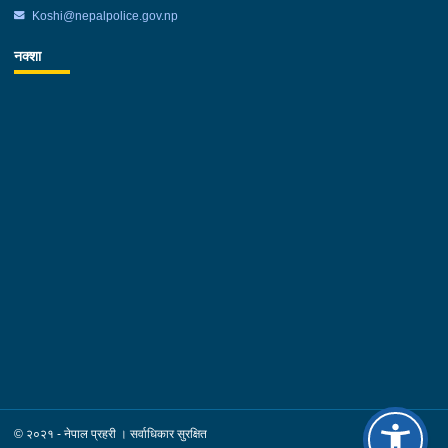
उपस्थिती रहेको थियो ।
Koshi@nepalpolice.gov.np
नक्शा
© २०२१ - नेपाल प्रहरी । सर्वाधिकार सुरक्षित