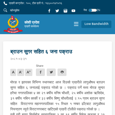
प्रहरी कन्ट्रोल : १००, टोल फ्री नं.: १६६००१४१५१६
नेपा
EN
कोशी प्रदेश
Low Bandwidth
प्रहरी कार्यालय
ब्राउन सुगर सहित ६ जना पक्राउ
२०८१-०३-३१
Share
-
+
A
A
A
मोरङ र झापाका विभिन्न स्थानबाट आज दिउसो प्रहरीले लागुऔषध ब्राउन
सुगर सहित ६ जनालाई पक्राउ गरेको छ । पक्राउ पर्ने मध्य मोरङ सुन्दर
हरैचा नगरपालिका ४ का २१ बर्षीय मनिष चौधरी, २५ बर्षीय अशोक ऋसिदेब,
३१ बर्षीय नबिन कार्की र ३२ बर्षीय बिष्णु चौधरीलाई २.१५ ग्राम ब्राउन सुगर
सहित विराटनगर महानगरपालिका १५ स्थित १ नम्बर ढाँटबाट लागुऔषध
नियन्त्रण व्युरो विराटनगरबाट खटिएको प्रहरी टोलीले पक्राउ गरेको छ ।
यसै गरी झापा बिर्तामोड नगरपालिका ३ का १९ बर्षीय बिबेक खड्का र २१