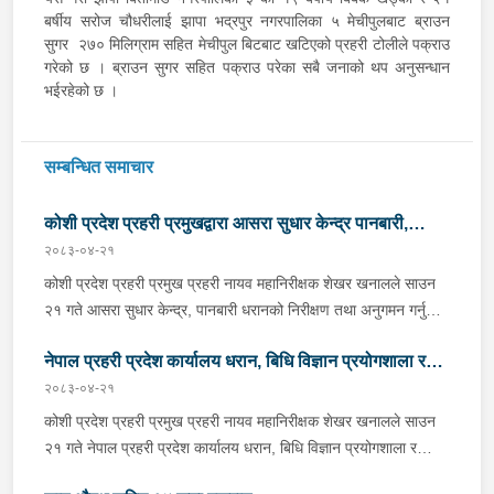
बर्षीय सरोज चौधरीलाई झापा भद्रपुर नगरपालिका ५ मेचीपुलबाट ब्राउन
सुगर २७० मिलिग्राम सहित मेचीपुल बिटबाट खटिएको प्रहरी टोलीले पक्राउ
गरेको छ । ब्राउन सुगर सहित पक्राउ परेका सबै जनाको थप अनुसन्धान
भईरहेको छ ।
सम्बन्धित समाचार
कोशी प्रदेश प्रहरी प्रमुखद्वारा आसरा सुधार केन्द्र पानबारी,
२०८३-०४-२१
धरानको निरीक्षण
कोशी प्रदेश प्रहरी प्रमुख प्रहरी नायव महानिरीक्षक शेखर खनालले साउन
२१ गते आसरा सुधार केन्द्र, पानबारी धरानको निरीक्षण तथा अनुगमन गर्नुको
साथै कार्यरत प्रहरी कर्मचारीहरुलाई आवश्यक निर्देशन दिनु भएको छ ।
नेपाल प्रहरी प्रदेश कार्यालय धरान, बिधि विज्ञान प्रयोगशाला र
निर्देशनको क्रममा वँहाले मानवीय, मर्यादित, सम्मानजनक र सहानुभूतिपूर्ण
व्यवहारले उपचार पद्दतिलाई सहज बनाई समाजमा पुनःस्थापनाको बातावरण
२०८३-०४-२१
केनाईन शाखाको निरीक्षण तथा अनुगमन
श्रृजना गर्न महत्वपूर्ण भुमिका निर्वाह गर्ने हुँदा सुधार केन्द्रमा रहेका
कोशी प्रदेश प्रहरी प्रमुख प्रहरी नायव महानिरीक्षक शेखर खनालले साउन
सुधारार्थीहरुको शारीरिक तथा मानसिक तन्दुरुस्ती राख्न बिभिन्न खेलकुदका
२१ गते नेपाल प्रहरी प्रदेश कार्यालय धरान, बिधि विज्ञान प्रयोगशाला र
क्रृयाकलापहरुमा सहभागी गराउनका साथै व्यावसायिक तथा सीपमूलक
केनाईन शाखाको निरीक्षण तथा अनुगमन गर्नुका साथै कार्यरत प्रहरी