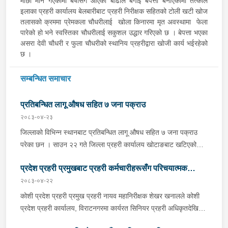
माछा मार्न गएकोमा बर्षासंगै आएको बाढीले बगाई बेपत्ता बनाएकोमा तत्काल
इलाका प्रहरी कार्यालय बेलबारीबाट प्रहरी निरीक्षक सहितको टोली खटी खोज
तलासको क्रममा प्रेमकला चौधरीलाई खोला किनारमा मृत अवस्थामा फेला
पारेको हो भने स्वस्तिका चौधरीलाई सकुशल उद्धार गरिएको छ । बेपत्ता भएका
असरा देवी चौधरी र फुला चौधरीको स्थानिय प्रहरीद्वारा खोजी कार्य भईरहेको
छ ।
सम्बन्धित समाचार
प्रतिबन्धित लागू औषध सहित ७ जना पक्राउ
२०८३-०४-२३
जिल्लाको विभिन्न स्थानबाट प्रतिबन्धित लागू औषध सहित ७ जना पक्राउ
परेका छन । साउन २२ गते जिल्ला प्रहरी कार्यालय खोटाङबाट खटिएको
प्रहरी टोलीले खोटाङको दिक्तेल रुपाकोट मझुवागढी नगरपालिका-७ वालिङ
प्रदेश प्रहरी प्रमुखबाट प्रहरी कर्मचारीहरूसँग परिचयात्मक
स्थित मध्यपहाडी लोकमार्गको जंगलमा शंकास्पद अवस्थामा रोकिराखेको
प्र.१-०२-००२ ख ००८३ नम्बरको ट्रक चेकजाँच गर्दा चालक बस्ने भाग र
२०८३-०४-२२
भेटघाट तथा अन्तरक्रिया
पछाडिको डालाको बिचमा फल्स बटम बनाई लुकाई छिपाई राखेको अवस्थामा
कोशी प्रदेश प्रहरी प्रमुख प्रहरी नायव महानिरीक्षक शेखर खनालले कोशी
१३ सय १५ किलो गाँजा फेला पारी ट्रक नियन्त्रणमा लिएको छ । त्यसैगरी
प्रदेश प्रहरी कार्यालय, विराटनगरमा कार्यरत सिनियर प्रहरी अधिकृतदेखि
इलाका प्रहरी कार्यालय रानी र लागू औषध नियन्त्रण ब्युरो विराटनगरको
आधारभूत तहसम्मका प्रहरी कर्मचारीहरूसँग परिचयात्मक भेटघाट तथा