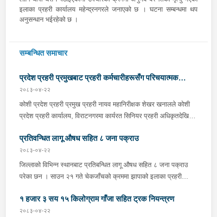
इलाका प्रहरी कार्यालय महेन्द्रनगरले जनाएको छ । घटना सम्बन्धमा थप
अनुसन्धान भईरहेको छ ।
सम्बन्धित समाचार
प्रदेश प्रहरी प्रमुखबाट प्रहरी कर्मचारीहरूसँग परिचयात्मक
२०८३-०४-२२
भेटघाट तथा अन्तरक्रिया
कोशी प्रदेश प्रहरी प्रमुख प्रहरी नायव महानिरीक्षक शेखर खनालले कोशी
प्रदेश प्रहरी कार्यालय, विराटनगरमा कार्यरत सिनियर प्रहरी अधिकृतदेखि
आधारभूत तहसम्मका प्रहरी कर्मचारीहरूसँग परिचयात्मक भेटघाट तथा
प्रतिवन्धित लागू औषध सहित ८ जना पक्राउ
अन्तरक्रिया गर्नुभएको छ । साउन २२ गते कोशी प्रदेश प्रहरी कार्यालयको
सभाहलमा आयोजित कार्यक्रममा उहाँले अन्तरक्रियाका क्रममा प्रहरी
२०८३-०४-२२
कर्मचारीहरूले उठाएका समस्या, गुनासा, जिज्ञासा तथा सुझावहरूलाई
जिल्लाको विभिन्न स्थानबाट प्रतिबन्धित लागू औषध सहित ८ जना पक्राउ
गम्भीरतापूर्वक सुनुवाई गर्नुका साथै संगठनको नीति, कानुनी व्यवस्था र उपलब्ध
परेका छन । साउन २१ गते चेकजाँचको क्रममा झापाको इलाका प्रहरी
स्रोत–साधनको आधारमा यथोचित सम्बोधन गर्ने प्रतिबद्धता व्यक्त गर्नुभयो ।
कार्यालय सुरुङ्गाले कनकाई नगरपालिका-४ का मिलन गुरुङलाई ३८०
उहाँले संगठनभित्र अनुशासन, व्यावसायिकता, पारदर्शिता, जवाफदेहिता र
१ हजार ३ सय १५ किलोग्राम गाँजा सहित ट्रक नियन्त्रण
मिलिग्राम ब्राउन सुगर सहित र इलाका प्रहरी कार्यालय अनारमनीले बिर्तामोड
सेवामुखी कार्यशैलीलाई थप सुदृढ बनाउन तथा आफ्नो व्यक्तिगत सुरक्षा,
नगरपालिका-५ का इकवाल अन्सारी, बाह्रदशी गाउँपालिका-४ का मनोज
२०८३-०४-२२