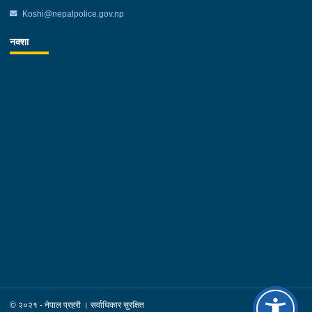
उपस्थिती रहेको थियो ।
Koshi@nepalpolice.gov.np
स्थापित गर्न सदैव क्रियाशिल रहने बताउनु भयो ।
नक्शा
© २०२१ - नेपाल प्रहरी । सर्वाधिकार सुरक्षित