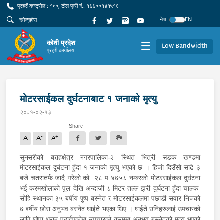
प्रहरी कन्ट्रोल : १००, टोल फ्री नं.: १६६००१४१५१६
नेपा
EN
कोशी प्रदेश
Low Bandwidth
प्रहरी कार्यालय
मोटरसाईकल दुर्घटनाबाट १ जनाको मृत्यु
२०८१-०२-१३
Share
-
+
A
A
A
सुनसरीको बराहक्षेत्र नगरपालिका-२ स्थित भित्री सडक खण्डमा
मोटरसाईकल दुर्घटना हुँदा १ जनाको मृत्यु भएको छ । हिजो दिउँसो साढे ३
बजे चतरातर्फ जादै गरेको को. २८ प ४७५८ नम्बरको मोटरसाईकल दुर्घटना
भई करमखोलाको पुल देखि अन्दाजी ८ मिटर तल्ल झरी दुर्घटना हुँदा चालक
सोहि स्थानका ३५ बर्षीय पुष्प बस्नेत र मोटरसाईकलमा पछाडी सवार निजको
७ बर्षीय छोरा अनुभव बस्नेत घाईते भएका थिए । घाईते उनिहरुलाई उपचारको
लागि घोपा धरान पठाईएकोमा उपचारको क्रममा अनुभव बस्नेतको मृत्यु भएको