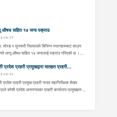
गू औषध सहित १४ जना पक्राउ
३-०४-२१
ा, मोरङ र सुनसरी जिल्लाको बिभिन्न स्थानहरुबाट साउन
गते लागू औषध सहित १४ जनालाई पक्राउ गरिएको छ ।
ाको झापा गाउँपालिका–१ स्थितबाट इलाका प्रहरी कार्यालय
ी प्रदेश प्रहरी प्रमुखद्वारा मातहत प्रहरी
रखोद झापाले काभ्रेपलाञ्चोक घर भई हाल शिवसताक्षी
३-०४-२०
पालिका–९ दुधे बस्ने ३० वर्षीय बिराज भुजेललाई १ ग्राम ६७
मुखहरुलाई निर्देशन
िग्राम ब्राउन सुगर सहित, इलाका प्रहरी कार्यालय
ी प्रदेश प्रहरी प्रमुख प्रहरी नायव महानिरीक्षक शेखर
करभिट्टा र लागू औषध नियन्त्रण ब्यूरो काँकरभिट्टाको
लले कोशी प्रदेश अन्तरगतका प्रहरी कार्यालय प्रमुखहरु
ुक्त टोलीले इलामको सूर्योदय नगरपालिका–४ का २६ वर्षीय
 “क” स्तर सम्मका प्रहरी इकाई प्रमुखहरुलाई साउन २० गते
ान थापालाई २ ग्राम ४९० मिलिग्राम ब्राउन सुगर सहित
ual माध्यमद्धारा भर्चुवल माध्यमद्वारा आवश्यक निर्देशन दिनु
रेको छ । त्यसैगरी मोरङको विराटनगर
को क्रममा उहाँले प्रहरीले आ-आफ्नो पदीय
नगरपालिका–१५ स्थितबाट इलाका प्रहरी कार्यालय रानी र