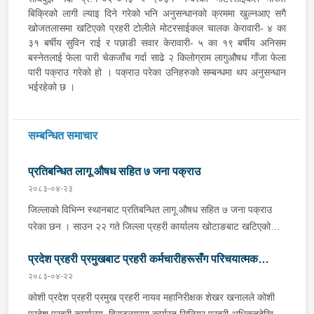
बिक्रिको लागी ल्याइ दिने गरेको भनि अनुसन्धानको क्रममा खुल्नआए सगै
खोजतलासमा खटिएको प्रहरी टोलीले मोटरसाईकल चालक केरावारी- ४ का
३१ बर्षीय सुविन राई र पछाडी सवार केरावारी- ५ का १९ बर्षीय अनिसम
बस्नेतलाई फेला पारी चेकजाँच गर्दा साढे २ किलोग्राम लागुऔषध गाँजा फेला
पारी पक्राउ गरेको हो । पक्राउ परेका उनिहरुको सम्बन्धमा थप अनुसन्धान
भईरहेको छ ।
सम्बन्धित समाचार
प्रतिबन्धित लागू औषध सहित ७ जना पक्राउ
२०८३-०४-२३
जिल्लाको विभिन्न स्थानबाट प्रतिबन्धित लागू औषध सहित ७ जना पक्राउ
परेका छन । साउन २२ गते जिल्ला प्रहरी कार्यालय खोटाङबाट खटिएको
प्रहरी टोलीले खोटाङको दिक्तेल रुपाकोट मझुवागढी नगरपालिका-७ वालिङ
प्रदेश प्रहरी प्रमुखबाट प्रहरी कर्मचारीहरूसँग परिचयात्मक
स्थित मध्यपहाडी लोकमार्गको जंगलमा शंकास्पद अवस्थामा रोकिराखेको
प्र.१-०२-००२ ख ००८३ नम्बरको ट्रक चेकजाँच गर्दा चालक बस्ने भाग र
२०८३-०४-२२
भेटघाट तथा अन्तरक्रिया
पछाडिको डालाको बिचमा फल्स बटम बनाई लुकाई छिपाई राखेको अवस्थामा
कोशी प्रदेश प्रहरी प्रमुख प्रहरी नायव महानिरीक्षक शेखर खनालले कोशी
१३ सय १५ किलो गाँजा फेला पारी ट्रक नियन्त्रणमा लिएको छ । त्यसैगरी
प्रदेश प्रहरी कार्यालय, विराटनगरमा कार्यरत सिनियर प्रहरी अधिकृतदेखि