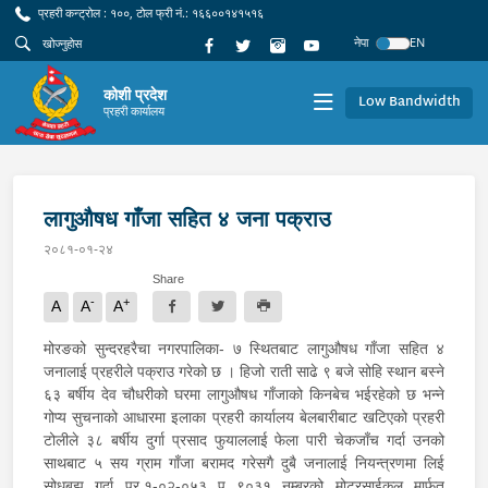
प्रहरी कन्ट्रोल : १००, टोल फ्री नं.: १६६००१४१५१६
नेपा
EN
कोशी प्रदेश
Low Bandwidth
प्रहरी कार्यालय
लागुऔषध गाँजा सहित ४ जना पक्राउ
२०८१-०१-२४
Share
-
+
A
A
A
मोरङको सुन्दरहरैचा नगरपालिका- ७ स्थितबाट लागुऔषध गाँजा सहित ४
जनालाई प्रहरीले पक्राउ गरेको छ । हिजो राती साढे ९ बजे सोहि स्थान बस्ने
६३ बर्षीय देव चौधरीको घरमा लागुऔषध गाँजाको किनबेच भईरहेको छ भन्ने
गोप्य सुचनाको आधारमा इलाका प्रहरी कार्यालय बेलबारीबाट खटिएको प्रहरी
टोलीले ३८ बर्षीय दुर्गा प्रसाद फुयाललाई फेला पारी चेकजाँच गर्दा उनको
साथबाट ५ सय ग्राम गाँजा बरामद गरेसगै दुबै जनालाई नियन्त्रणमा लिई
सोधबुझ गर्दा प्र.१-०२-०५३ प ९०३१ नम्बरको मोटरसाईकल मार्फत