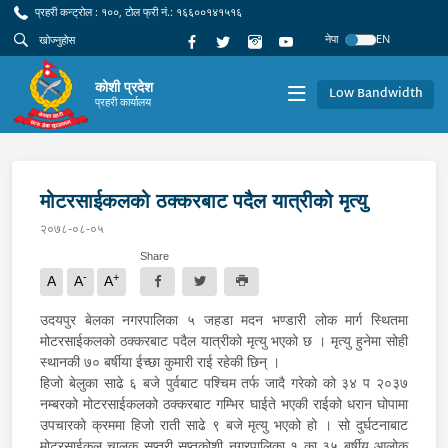
प्रहरी कन्ट्रोल : १००, टोल फ्री नं.: १६६००१४१५१६
नेपा
EN
कोशी प्रदेश
Low Bandwidth
प्रहरी कार्यालय
मोटरसाईकलको ठक्करबाट पदैल यात्रीको मृत्यु
२०७८-०८-०५
Share
-
+
A
A
A
उदयपुर बेलका नगरपालिका ५ जहडा मदन भण्डारी लोक मार्ग स्थितमा
मोटरसाईकलको ठक्करबाट पदैल यात्रीको मृत्यु भएको छ । मृत्यु हुनेमा सोही
स्थानकी ७० बर्षीया ईच्छा कुमारी राई रहेकी छिन् ।
हिजो बेलुका साढे ६ बजे पुर्वबाट पश्चिम तर्फ जादै गरेको को ३४ प २०३७
नम्बरको मोटरसाईकलको ठक्करबाट गम्भिर घाईते भएकी राईको धरान घोपामा
उपचारको क्रममा हिजो राती साढे ९ बजे मृत्यु भएको हो । सो दुर्घटनाबाट
मोटरसाईकल चालक सप्तरी सप्तकोशी नगरपालिका १ का ३५ बर्षीय आलोक