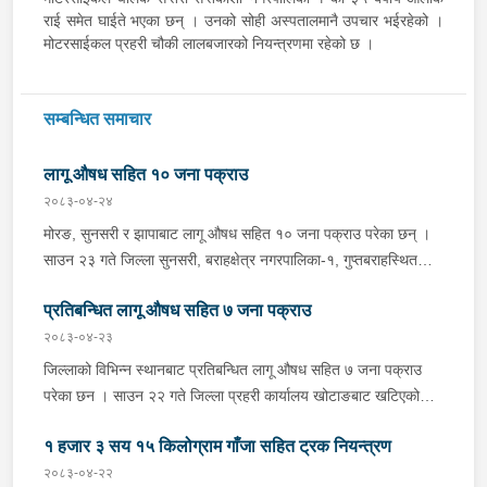
राई समेत घाईते भएका छन् । उनको सोही अस्पतालमानै उपचार भईरहेको ।
मोटरसाईकल प्रहरी चौकी लालबजारको नियन्त्रणमा रहेको छ ।
सम्बन्धित समाचार
लागू औषध सहित १० जना पक्राउ
२०८३-०४-२४
मोरङ, सुनसरी र झापाबाट लागू औषध सहित १० जना पक्राउ परेका छन् ।
साउन २३ गते जिल्ला सुनसरी, बराहक्षेत्र नगरपालिका-१, गुप्तबराहस्थित
इलाका प्रहरी कार्यालय महेन्द्रनगरबाट खटिएको प्रहरी टोलीले बराहक्षेत्रबाट
प्रतिबन्धित लागू औषध सहित ७ जना पक्राउ
चतरातर्फ आउँदै गरेको प्र.१-०२-००२ च ४८५१ नम्बरको कार र को ११ प
५६०१ नम्बरको मोटरसाइकललाई चेकजाँच गर्दा उक्त कारभित्र २२ वटा
२०८३-०४-२३
प्लाष्टिकका पोकामा लुकाई राखेको ४१८ किलो गाँजा फेला पारी कार चालक
जिल्लाको विभिन्न स्थानबाट प्रतिबन्धित लागू औषध सहित ७ जना पक्राउ
जिल्ला सुनसरी, धरान उपमहानगरपालिका-१३ का ३४ वर्षीय थमन राई, सोही
परेका छन । साउन २२ गते जिल्ला प्रहरी कार्यालय खोटाङबाट खटिएको
कारमा सवार जिल्ला ओखलढुङ्गा, मानेभञ्ज्याङ गाउँपालिका-५ का २२ वर्षीया
प्रहरी टोलीले खोटाङको दिक्तेल रुपाकोट मझुवागढी नगरपालिका-७ वालिङ
जिवनी राई, मोटरसाइकल चालक जिल्ला मोरङ, कटहरी गाउँपालिका-३ का
१ हजार ३ सय १५ किलोग्राम गाँजा सहित ट्रक नियन्त्रण
स्थित मध्यपहाडी लोकमार्गको जंगलमा शंकास्पद अवस्थामा रोकिराखेको
२६ वर्षीय अमर कामत र मोटरसाइकलमा पछाडि सवार सोही स्थानका ३८
प्र.१-०२-००२ ख ००८३ नम्बरको ट्रक चेकजाँच गर्दा चालक बस्ने भाग र
२०८३-०४-२२