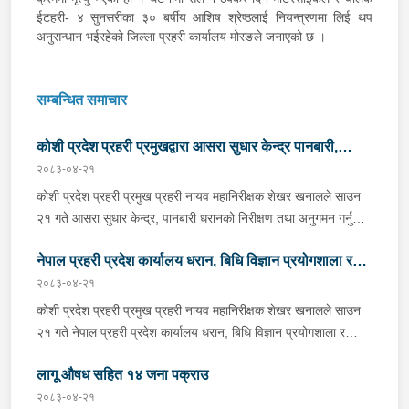
ईटहरी- ४ सुनसरीका ३० बर्षीय आशिष श्रेष्ठलाई नियन्त्रणमा लिई थप
अनुसन्धान भईरहेको जिल्ला प्रहरी कार्यालय मोरङले जनाएको छ ।
सम्बन्धित समाचार
कोशी प्रदेश प्रहरी प्रमुखद्वारा आसरा सुधार केन्द्र पानबारी,
२०८३-०४-२१
धरानको निरीक्षण
कोशी प्रदेश प्रहरी प्रमुख प्रहरी नायव महानिरीक्षक शेखर खनालले साउन
२१ गते आसरा सुधार केन्द्र, पानबारी धरानको निरीक्षण तथा अनुगमन गर्नुको
साथै कार्यरत प्रहरी कर्मचारीहरुलाई आवश्यक निर्देशन दिनु भएको छ ।
नेपाल प्रहरी प्रदेश कार्यालय धरान, बिधि विज्ञान प्रयोगशाला र
निर्देशनको क्रममा वँहाले मानवीय, मर्यादित, सम्मानजनक र सहानुभूतिपूर्ण
व्यवहारले उपचार पद्दतिलाई सहज बनाई समाजमा पुनःस्थापनाको बातावरण
२०८३-०४-२१
केनाईन शाखाको निरीक्षण तथा अनुगमन
श्रृजना गर्न महत्वपूर्ण भुमिका निर्वाह गर्ने हुँदा सुधार केन्द्रमा रहेका
कोशी प्रदेश प्रहरी प्रमुख प्रहरी नायव महानिरीक्षक शेखर खनालले साउन
सुधारार्थीहरुको शारीरिक तथा मानसिक तन्दुरुस्ती राख्न बिभिन्न खेलकुदका
२१ गते नेपाल प्रहरी प्रदेश कार्यालय धरान, बिधि विज्ञान प्रयोगशाला र
क्रृयाकलापहरुमा सहभागी गराउनका साथै व्यावसायिक तथा सीपमूलक
केनाईन शाखाको निरीक्षण तथा अनुगमन गर्नुका साथै कार्यरत प्रहरी
तालिमहरूको व्यवस्था मिलाउन निर्देशन दिनु भएको छ । उहाँले सुधार केन्द्रको
लागू औषध सहित १४ जना पक्राउ
कर्मचारीहरुलाई आवश्यक निर्देशन दिनुभएको छ । निर्देशनको क्रममा उहाँले
चौतर्फी सुरक्षा व्यवस्थालाई मजबुत बनाउन तथा अभिलेख व्यवस्थापनलाई
समाजमा घट्ने बिभिन्न आपराधिक घटनाहरुमा अनुसन्धान कार्यको सुपरीवेक्षण,
२०८३-०४-२१