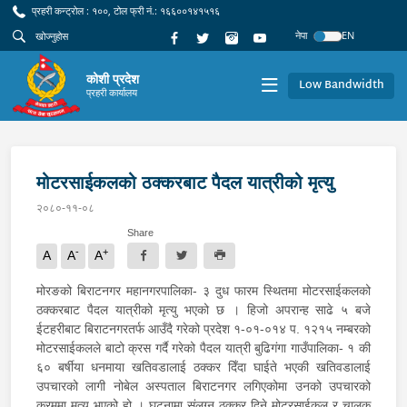
प्रहरी कन्ट्रोल : १००, टोल फ्री नं.: १६६००१४१५१६
नेपा
EN
कोशी प्रदेश
Low Bandwidth
प्रहरी कार्यालय
मोटरसाईकलको ठक्करबाट पैदल यात्रीको मृत्यु
२०८०-११-०८
Share
-
+
A
A
A
मोरङको बिराटनगर महानगरपालिका- ३ दुध फारम स्थितमा मोटरसाईकलको
ठक्करबाट पैदल यात्रीको मृत्यु भएको छ । हिजो अपरान्ह साढे ५ बजे
ईटहरीबाट बिराटनगरतर्फ आउँदै गरेको प्रदेश १-०१-०१४ प. १२१५ नम्बरको
मोटरसाईकलले बाटो क्रस गर्दै गरेको पैदल यात्री बुढिगंगा गाउँपालिका- १ की
६० बर्षीया धनमाया खतिवडालाई ठक्कर दिँदा घाईते भएकी खतिवडालाई
उपचारको लागी नोबेल अस्पताल बिराटनगर लगिएकोमा उनको उपचारको
क्रममा मृत्यु भएको हो । घटनामा संलग्न ठक्कर दिने मोटरसाईकल र चालक