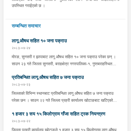
उपस्थित गराईएको छ ।
सम्बन्धित समाचार
लागू औषध सहित १० जना पक्राउ
२०८३-०४-२४
मोरङ, सुनसरी र झापाबाट लागू औषध सहित १० जना पक्राउ परेका छन् ।
साउन २३ गते जिल्ला सुनसरी, बराहक्षेत्र नगरपालिका-१, गुप्तबराहस्थित
इलाका प्रहरी कार्यालय महेन्द्रनगरबाट खटिएको प्रहरी टोलीले बराहक्षेत्रबाट
प्रतिबन्धित लागू औषध सहित ७ जना पक्राउ
चतरातर्फ आउँदै गरेको प्र.१-०२-००२ च ४८५१ नम्बरको कार र को ११ प
५६०१ नम्बरको मोटरसाइकललाई चेकजाँच गर्दा उक्त कारभित्र २२ वटा
२०८३-०४-२३
प्लाष्टिकका पोकामा लुकाई राखेको ४१८ किलो गाँजा फेला पारी कार चालक
जिल्लाको विभिन्न स्थानबाट प्रतिबन्धित लागू औषध सहित ७ जना पक्राउ
जिल्ला सुनसरी, धरान उपमहानगरपालिका-१३ का ३४ वर्षीय थमन राई, सोही
परेका छन । साउन २२ गते जिल्ला प्रहरी कार्यालय खोटाङबाट खटिएको
कारमा सवार जिल्ला ओखलढुङ्गा, मानेभञ्ज्याङ गाउँपालिका-५ का २२ वर्षीया
प्रहरी टोलीले खोटाङको दिक्तेल रुपाकोट मझुवागढी नगरपालिका-७ वालिङ
जिवनी राई, मोटरसाइकल चालक जिल्ला मोरङ, कटहरी गाउँपालिका-३ का
१ हजार ३ सय १५ किलोग्राम गाँजा सहित ट्रक नियन्त्रण
स्थित मध्यपहाडी लोकमार्गको जंगलमा शंकास्पद अवस्थामा रोकिराखेको
२६ वर्षीय अमर कामत र मोटरसाइकलमा पछाडि सवार सोही स्थानका ३८
प्र.१-०२-००२ ख ००८३ नम्बरको ट्रक चेकजाँच गर्दा चालक बस्ने भाग र
२०८३-०४-२२
वर्षीय शंकर चौधरीलाई पक्राउ गरिएको छ भने जिल्ला सुनसरी, धरान
पछाडिको डालाको बिचमा फल्स बटम बनाई लुकाई छिपाई राखेको अवस्थामा
जिल्ला प्रहरी कार्यालय खोटाङले १ हजार ३ सय १५ किलोग्राम लागू औषध