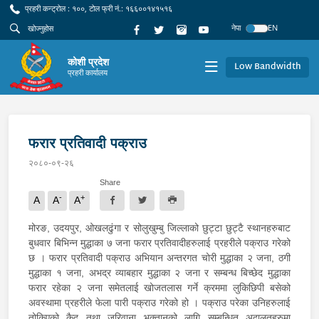
प्रहरी कन्ट्रोल : १००, टोल फ्री नं.: १६६००१४१५१६
नेपा
EN
कोशी प्रदेश
Low Bandwidth
प्रहरी कार्यालय
फरार प्रतिवादी पक्राउ
२०८०-०९-२६
Share
-
+
A
A
A
मोरङ, उदयपुर, ओखलढुंगा र सोलुखुम्बु जिल्लाको छुट्टा छुट्टै स्थानहरुबाट
बुधवार बिभिन्न मुद्धाका ७ जना फरार प्रतिवादीहरुलाई प्रहरीले पक्राउ गरेको
छ । फरार प्रतिवादी पक्राउ अभियान अन्तरगत चोरी मुद्धाका २ जना, ठगी
मुद्धाका १ जना, अभद्र व्याबहार मुद्धाका २ जना र सम्बन्ध बिच्छेद मुद्धाका
फरार रहेका २ जना समेतलाई खोजतलास गर्ने क्रममा लुकिछिपी बसेको
अवस्थामा प्रहरीले फेला पारी पक्राउ गरेको हो । पक्राउ परेका उनिहरुलाई
तोकिएको कैद तथा जरिवाना भुक्तानको लागि सम्बन्धित अदालतहरुमा