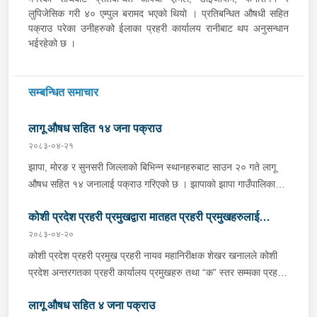
लुपिजेसिक गरी ४० एम्पुल बरामद भएको थियो । प्रतिबन्धित औषधी सहित
पक्राउ परेका उनीहरुको ईलाका प्रहरी कार्यालय रानीबाट थप अनुसन्धान
भईरहेको छ ।
सम्बन्धित समाचार
लागू औषध सहित १४ जना पक्राउ
२०८३-०४-२१
झापा, मोरङ र सुनसरी जिल्लाको बिभिन्न स्थानहरुबाट साउन २० गते लागू
औषध सहित १४ जनालाई पक्राउ गरिएको छ । झापाको झापा गाउँपालिका–१
स्थितबाट इलाका प्रहरी कार्यालय कुमरखोद झापाले काभ्रेपलाञ्चोक घर भई
कोशी प्रदेश प्रहरी प्रमुखद्वारा मातहत प्रहरी प्रमुखहरुलाई
हाल शिवसताक्षी नगरपालिका–९ दुधे बस्ने ३० वर्षीय बिराज भुजेललाई १ ग्राम
६७ मिलिग्राम ब्राउन सुगर सहित, इलाका प्रहरी कार्यालय काँकरभिट्टा र
२०८३-०४-२०
निर्देशन
लागू औषध नियन्त्रण ब्यूरो काँकरभिट्टाको संयुक्त टोलीले इलामको सूर्योदय
कोशी प्रदेश प्रहरी प्रमुख प्रहरी नायव महानिरीक्षक शेखर खनालले कोशी
नगरपालिका–४ का २६ वर्षीय सलमान थापालाई २ ग्राम ४९० मिलिग्राम
प्रदेश अन्तरगतका प्रहरी कार्यालय प्रमुखहरु तथा “क” स्तर सम्मका प्रहरी
ब्राउन सुगर सहित पक्राउ गरेको छ । त्यसैगरी मोरङको विराटनगर
इकाई प्रमुखहरुलाई साउन २० गते Virtual माध्यमद्धारा भर्चुवल माध्यमद्वारा
महानगरपालिका–१५ स्थितबाट इलाका प्रहरी कार्यालय रानी र लागू औषध
लागू औषध सहित ४ जना पक्राउ
आवश्यक निर्देशन दिनु भएको छ । v निर्देशनको क्रममा उहाँले प्रहरीले आ-