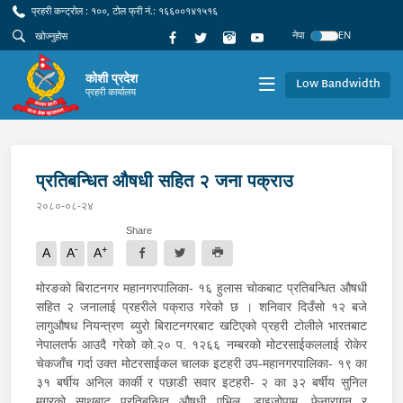
प्रहरी कन्ट्रोल : १००, टोल फ्री नं.: १६६००१४१५१६
नेपा
EN
कोशी प्रदेश
Low Bandwidth
प्रहरी कार्यालय
प्रतिबन्धित औषधी सहित २ जना पक्राउ
२०८०-०८-२४
Share
-
+
A
A
A
मोरङको बिराटनगर महानगरपालिका- १६ हुलास चोकबाट प्रतिबन्धित औषधी
सहित २ जनालाई प्रहरीले पक्राउ गरेको छ । शनिवार दिउँसो १२ बजे
लागुऔषध नियन्त्रण ब्युरो बिराटनगरबाट खटिएको प्रहरी टोलीले भारतबाट
नेपालतर्फ आउदै गरेको को.२० प. १२६६ नम्बरको मोटरसाईकललाई रोकेर
चेकजाँच गर्दा उक्त मोटरसाईकल चालक इटहरी उप-महानगरपालिका- १९ का
३१ बर्षीय अनिल कार्की र पछाडी सवार इटहरी- २ का ३२ बर्षीय सुनिल
मगरको साथबाट प्रतिबन्धित औषधी एभिल, डाइजोपाम, फेनारागन र