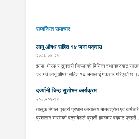
सम्बन्धित समाचार
लागू औषध सहित १४ जना पक्राउ
२०८३-०४-२१
झापा, मोरङ र सुनसरी जिल्लाको बिभिन्न स्थानहरुबाट साउ
२० गते लागू औषध सहित १४ जनालाई पक्राउ गरिएको छ ।
झापाको झापा गाउँपालिका–१ स्थितबाट इलाका प्रहरी कार्य
दर्ज्यानी चिन्ह सुशोभन कार्यक्रम
कुमरखोद झापाले काभ्रेपलाञ्चोक घर भई हाल शिवसताक्षी
२०८३-०४-१९
नगरपालिका–९ दुधे बस्ने ३० वर्षीय बिराज भुजेललाई १ ग्रा
मिलिग्राम ब्राउन सुगर सहित, इलाका प्रहरी कार्यालय
तालुक नेपाल प्रहरी प्रधान कार्यालय मानवश्रोत एवं कर्मचार
काँकरभिट्टा र लागू औषध नियन्त्रण ब्यूरो काँकरभिट्टाको
प्रशासन शाखाको पत्रादेशले प्रहरी हवल्दार पदबाट प्रहरी
संयुक्त टोलीले इलामको सूर्योदय नगरपालिका–४ का २६ वर्ष
वरिष्ठ हवल्दार पदमा पदोन्नती हुनुभएका दिलिप शिवाकोटीला
सलमान थापालाई २ ग्राम ४९० मिलिग्राम ब्राउन सुगर सहि
कोशी प्रदेश प्रहरी प्रमुख प्रहरी नायव महानिरीक्षक शेखर