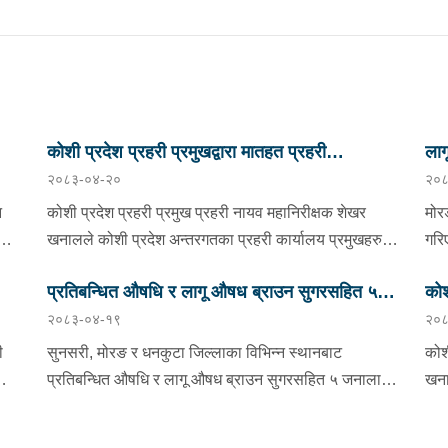
कोशी प्रदेश प्रहरी प्रमुखद्वारा मातहत प्रहरी
ला
२०८३-०४-२०
२०८
प्रमुखहरुलाई निर्देशन
न
कोशी प्रदेश प्रहरी प्रमुख प्रहरी नायव महानिरीक्षक शेखर
मोर
खनालले कोशी प्रदेश अन्तरगतका प्रहरी कार्यालय प्रमुखहरु
गरि
ालय
तथा “क” स्तर सम्मका प्रहरी इकाई प्रमुखहरुलाई साउन २० गते
सिस
प्रतिबन्धित औषधि र लागू औषध ब्राउन सुगरसहित ५
कोश
Virtual माध्यमद्धारा भर्चुवल माध्यमद्वारा आवश्यक निर्देशन दिनु
प्र
२०८३-०४-१९
२०८
म ६७
भएको छ । v निर्देशनको क्रममा उहाँले प्रहरीले आ-आफ्नो पदीय
जना पक्राउ
रौन
विर
दायित्व अनुसार त्रृटीरहित तवरबाट कार्य सम्पादन गर्न र आईपर्ने
स्प
जो
ी
सुनसरी, मोरङ र धनकुटा जिल्लाका विभिन्न स्थानबाट
कोश
चुनौतीहरूलाई व्यावसायीक तवरबाट सामना गर्दै एक निर्भिक,
पाँ
प्रतिबन्धित औषधि र लागू औषध ब्राउन सुगरसहित ५ जनालाई
खना
ीय
ईमानदार र वफादार राष्ट्र सेवककोरूपमा खटिन, नागरिकको
प्र
ई
पक्राउ गरिएको छ । साउन १८ गते सुनसरीको धरान
विर
त
अपेक्षा बमोजिम छिटो, शिष्ट, सभ्य र पिढित मैत्री वातावरणमा
१ क
उपमहानगरपालिका–११ बानडाँडा लाइनस्थितबाट इलाका प्रहरी
अनु