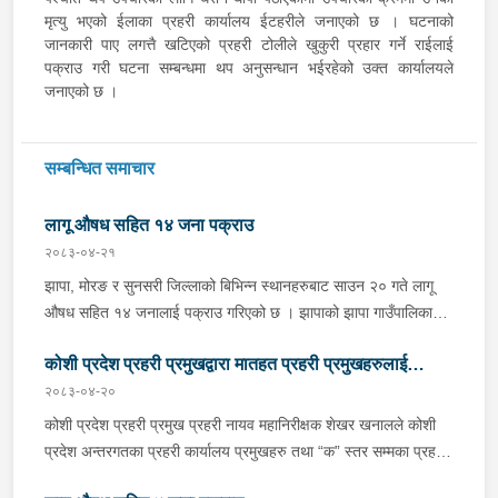
मृत्यु भएको ईलाका प्रहरी कार्यालय ईटहरीले जनाएको छ । घटनाको
जानकारी पाए लगत्तै खटिएको प्रहरी टोलीले खुकुरी प्रहार गर्ने राईलाई
पक्राउ गरी घटना सम्बन्धमा थप अनुसन्धान भईरहेको उक्त कार्यालयले
जनाएको छ ।
सम्बन्धित समाचार
लागू औषध सहित १४ जना पक्राउ
२०८३-०४-२१
झापा, मोरङ र सुनसरी जिल्लाको बिभिन्न स्थानहरुबाट साउन २० गते लागू
औषध सहित १४ जनालाई पक्राउ गरिएको छ । झापाको झापा गाउँपालिका–१
स्थितबाट इलाका प्रहरी कार्यालय कुमरखोद झापाले काभ्रेपलाञ्चोक घर भई
कोशी प्रदेश प्रहरी प्रमुखद्वारा मातहत प्रहरी प्रमुखहरुलाई
हाल शिवसताक्षी नगरपालिका–९ दुधे बस्ने ३० वर्षीय बिराज भुजेललाई १ ग्राम
६७ मिलिग्राम ब्राउन सुगर सहित, इलाका प्रहरी कार्यालय काँकरभिट्टा र
२०८३-०४-२०
निर्देशन
लागू औषध नियन्त्रण ब्यूरो काँकरभिट्टाको संयुक्त टोलीले इलामको सूर्योदय
कोशी प्रदेश प्रहरी प्रमुख प्रहरी नायव महानिरीक्षक शेखर खनालले कोशी
नगरपालिका–४ का २६ वर्षीय सलमान थापालाई २ ग्राम ४९० मिलिग्राम
प्रदेश अन्तरगतका प्रहरी कार्यालय प्रमुखहरु तथा “क” स्तर सम्मका प्रहरी
ब्राउन सुगर सहित पक्राउ गरेको छ । त्यसैगरी मोरङको विराटनगर
इकाई प्रमुखहरुलाई साउन २० गते Virtual माध्यमद्धारा भर्चुवल माध्यमद्वारा