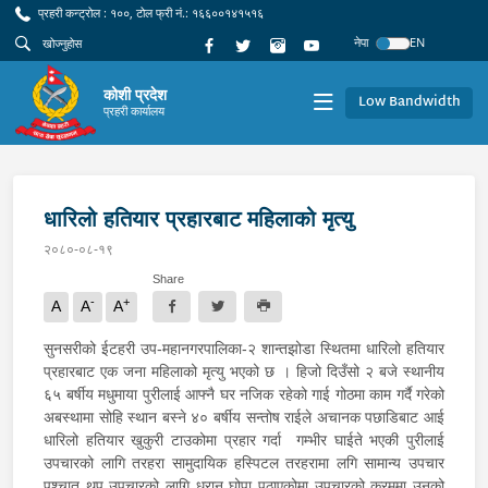
प्रहरी कन्ट्रोल : १००, टोल फ्री नं.: १६६००१४१५१६
नेपा
EN
कोशी प्रदेश
Low Bandwidth
प्रहरी कार्यालय
धारिलो हतियार प्रहारबाट महिलाको मृत्यु
२०८०-०८-१९
Share
-
+
A
A
A
सुनसरीको ईटहरी उप-महानगरपालिका-२ शान्तझोडा स्थितमा धारिलो हतियार
प्रहारबाट एक जना महिलाको मृत्यु भएको छ । हिजो दिउँसो २ बजे स्थानीय
६५ बर्षीय मधुमाया पुरीलाई आफ्नै घर नजिक रहेको गाई गोठमा काम गर्दै गरेको
अबस्थामा सोहि स्थान बस्ने ४० बर्षीय सन्तोष राईले अचानक पछाडिबाट आई
धारिलो हतियार खुकुरी टाउकोमा प्रहार गर्दा गम्भीर घाईते भएकी पुरीलाई
उपचारको लागि तरहरा सामुदायिक हस्पिटल तरहरामा लगि सामान्य उपचार
पश्चात थप उपचारको लागि धरान घोपा पठाएकोमा उपचारको क्रममा उनको