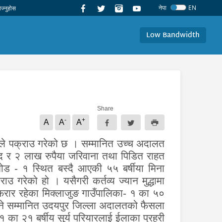
नेपा
EN
Low Bandwidth
Share
-
+
A
A
A
रीले पक्राउ गरेको छ ।
सम्मानित उच्च अदालत
 र २ लाख रुपैया जरिवाना तथा पिडित राहत
ामोड - १ स्थित बस्दै आएक
५५ बर्षीया मिना
्राउ गरेको हो ।
यसैगरी कर्तव्य ज्यान मुद्धामा
रार रहेका मिक्लाजुङ गाउँपालिका- १ का
५०
 भने सम्मानित उदयपुर जिल्ला अदालतको फैसला
 का २१ बर्षीय सुर्य परियारलाई ईलाका प्रहरी