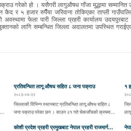
े पक्राउ गरेको हो । यसैगरी लागुऔषध गाँजा मुद्धामा सम्म
ैद र ५ हजार रुपैँया जरिवाना तोकिएका ताप्ली गाउँपालिका
अवस्थामा फेला पारी जिल्ला प्रहरी कार्यालय उदयपुरबाट
भुक्तानको लागि सम्बन्धित जिल्ला अदालतमा उपस्थित गराईए
प्रतिवन्धित लागू औषध सहित ८ जना पक्राउ
१ ह
२०८३-०४-२२
२०८
निय
जिल्लाको विभिन्न स्थानबाट प्रतिबन्धित लागू औषध सहित ८
जिल
जना पक्राउ परेका छन । साउन २१ गते चेकजाँचको क्रममा
लाग
झापाको इलाका प्रहरी कार्यालय सुरुङ्गाले कनकाई
साउ
कोशी प्रदेश प्रहरी प्रमुखबाट नेपाल प्रहरी राजमार्ग
नेप
भएको
नगरपालिका-४ का मिलन गुरुङलाई ३८० मिलिग्राम ब्राउन सुगर
स्थ