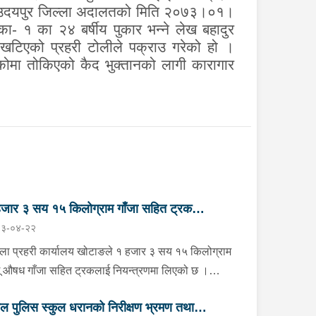
ानित उदयपुर जिल्ला अदालतको मिति २०७३।०१।
- १ का २४ बर्षीय पुकार भन्ने लेख बहादुर
 खटिएको प्रहरी टोलीले पक्राउ गरेको हो ।
कोमा तोकिएको कैद भुक्तानको लागी कारागार
जार ३ सय १५ किलोग्राम गाँजा सहित ट्रक
३-०४-२२
न्त्रण
्ला प्रहरी कार्यालय खोटाङले १ हजार ३ सय १५ किलोग्राम
ू औषध गाँजा सहित ट्रकलाई नियन्त्रणमा लिएको छ ।
न २२ गते दिउँसो दिक्तेल रुपाकोट मझुवागढी नगरपालिका-७
ाल पुलिस स्कुल धरानको निरीक्षण भ्रमण तथा
ित मध्यपहाडी लोकमार्गको जंगलमा प्र.१-०२-००२ ख ००८३