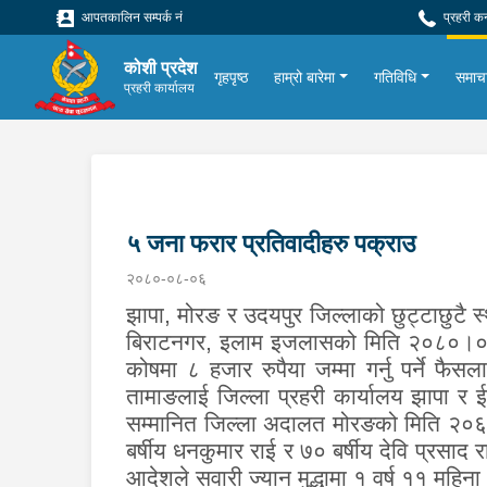
आपतकालिन सम्पर्क नं
प्रहरी क
कोशी प्रदेश
गृहपृष्ठ
हाम्रो बारेमा
गतिविधि
समाच
प्रहरी कार्यालय
५ जना फरार प्रतिवादीहरु पक्राउ
२०८०-०८-०६
झापा, मोरङ र उदयपुर जिल्लाको छुट्टाछुटै स
बिराटनगर, इलाम इजलासको मिति २०८०।०२।१
कोषमा ८ हजार रुपैया जम्मा गर्नु पर्ने 
तामाङलाई जिल्ला प्रहरी कार्यालय झापा र 
सम्मानित जिल्ला अदालत मोरङको मिति २०६७
बर्षीय धनकुमार राई र
७० बर्षीय देवि प्रसाद
आदेशले सवारी ज्यान मुद्धामा १ वर्ष ११ महि