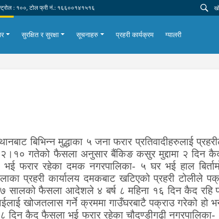
न्ट्रोल : १००, टोल फ्री नं.: १६६००१४१५१६
ार
सुरक्षित र सुरक्षा
सूचनाहरु
प्रहरी कार्यक्रम
ग्यालरी
्थानबाट बिभिन्न मुद्धाका ५ जना फरार प्रतिवादीहरुलाई प्रह
० गतेको फैसला अनुसार बैंकिङ कसुर मुद्दामा २ दिन कैद
फैसला भई फरार रहेका दमक नगरपालिका- ५ घर भई हाल बिर्त
ईलाका प्रहरी कार्यालय दमकबाट खटिएको प्रहरी टोलीले पक
 सालको फैसला आदेशले ४ बर्ष ८ महिना १६ दिन कैद रहि फ
 राईलाई खोजतलास गर्ने क्रममा गाउँघरबाटै पक्राउ गरेको हो
ना ८ दिन कैद फैसला भई फरार रहेका चौदण्डीगढी नगरपालिका- १