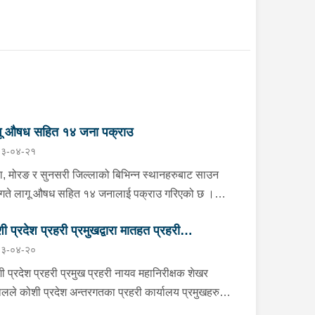
गू औषध सहित १४ जना पक्राउ
३-०४-२१
ा, मोरङ र सुनसरी जिल्लाको बिभिन्न स्थानहरुबाट साउन
गते लागू औषध सहित १४ जनालाई पक्राउ गरिएको छ ।
ाको झापा गाउँपालिका–१ स्थितबाट इलाका प्रहरी कार्यालय
ी प्रदेश प्रहरी प्रमुखद्वारा मातहत प्रहरी
रखोद झापाले काभ्रेपलाञ्चोक घर भई हाल शिवसताक्षी
३-०४-२०
पालिका–९ दुधे बस्ने ३० वर्षीय बिराज भुजेललाई १ ग्राम ६७
मुखहरुलाई निर्देशन
िग्राम ब्राउन सुगर सहित, इलाका प्रहरी कार्यालय
ी प्रदेश प्रहरी प्रमुख प्रहरी नायव महानिरीक्षक शेखर
करभिट्टा र लागू औषध नियन्त्रण ब्यूरो काँकरभिट्टाको
लले कोशी प्रदेश अन्तरगतका प्रहरी कार्यालय प्रमुखहरु
ुक्त टोलीले इलामको सूर्योदय नगरपालिका–४ का २६ वर्षीय
 “क” स्तर सम्मका प्रहरी इकाई प्रमुखहरुलाई साउन २० गते