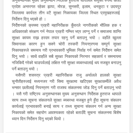
अनुसन्धानका मुख्य अनुसन्धान निर्देशक हुतराज थापालेले संयुक्त रुपमा कोशी
प्रदेश अन्तरगत रहेका झापा, मोरङ, सुनसरी, इलाम, धनकुटा र उदयपुर
जिल्लामा कार्यरत तीन वटै सुरक्षा निकायका जिल्ला स्थित प्रमुखहरुलाई
निर्देशन दिनु भएको हो ।
निर्देशनको क्रममा प्रहरी महानिरीक्षक कुँवरले नागरीकको मौलिक हक र
अधिकारको संरक्षण गर्न नेपाल प्रहरी गम्भिर भएर लाग्नु पर्ने र समाजमा शान्ति
सुरक्षा कायम राख्न हरदम तयार रहनु पर्ने बताउनु भयो । वहाँले खुल्ला
सिमानाका कारण हुन सक्ने चोरी तस्करी नियन्त्रणमा सम्पुर्ण सुरक्षा
निकायहरुले समन्वय गरी प्रभावकारी भुमिका निर्वाह गर्न समेत निर्देशन समेत
दिनु भयो । साथै वाहाँले सबै सुरक्षा निकायको निरन्तर सहकार्य र समन्वयमा
नजिकिदै गरेको चाडपर्वलाई लक्षित गरी सुरक्षा ब्यबस्थालाई थप मजबुत बनाउनु
पर्ने बताउनु भयो ।
यसैगरी शसस्त्र प्रहरी महानिरीक्षक राजु अर्यालले हालको सुरक्षा
चुनौतीहरुलाई मध्यनजर गरी सिमा सुरक्षामा खटिएका सुरक्षाकर्मीले अवैध
भन्सार छलीलाई नियन्त्रण गरी राजश्व संकलनमा जोड दिनु पर्ने बताउनु भयो
। यसै गरी राष्ट्रिय अनुसन्धानका मुख्य अनुसन्धान निर्देशक हुतराज थापाले
सत्य तथ्य सूचना संकलनले सुरक्षा ब्यबस्था मजबुत हुने हुँदा सूचना संकलन
कार्यलाई प्रभावकारी बनाई सत्य र तथ्य सुचाना संकलन गर्न अन्य सुरक्षा
निकायको समेत सहयोग आवश्यकता रहेको बताउँदै सुचना संकलनमा बिशेष
ध्यान दिन निर्देशन दिनु भएको थियो ।