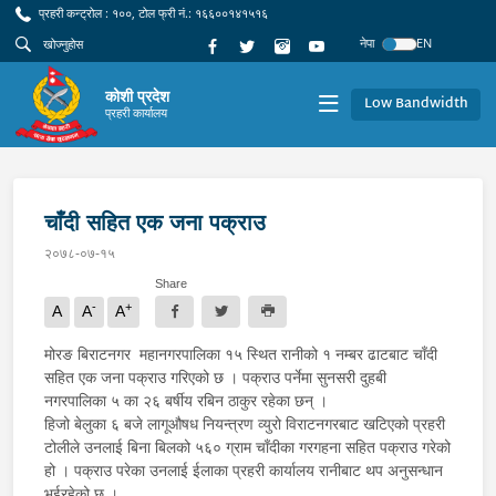
प्रहरी कन्ट्रोल : १००, टोल फ्री नं.: १६६००१४१५१६
नेपा
EN
कोशी प्रदेश
Low Bandwidth
प्रहरी कार्यालय
चाँदी सहित एक जना पक्राउ
२०७८-०७-१५
Share
-
+
A
A
A
मोरङ बिराटनगर महानगरपालिका १५ स्थित रानीको १ नम्बर ढाटबाट चाँदी
सहित एक जना पक्राउ गरिएको छ । पक्राउ पर्नेमा सुनसरी दुहबी
नगरपालिका ५ का २६ बर्षीय रबिन ठाकुर रहेका छन् ।
हिजो बेलुका ६ बजे लागूऔषध नियन्त्रण व्युरो विराटनगरबाट खटिएको प्रहरी
टोलीले उनलाई बिना बिलको ५६० ग्राम चाँदीका गरगहना सहित पक्राउ गरेको
हो । पक्राउ परेका उनलाई ईलाका प्रहरी कार्यालय रानीबाट थप अनुसन्धान
भईरहेको छ ।