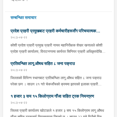
सम्बन्धित समाचार
प्रदेश प्रहरी प्रमुखबाट प्रहरी कर्मचारीहरूसँग परिचयात्मक
२०८३-०४-२२
भेटघाट तथा अन्तरक्रिया
कोशी प्रदेश प्रहरी प्रमुख प्रहरी नायव महानिरीक्षक शेखर खनालले कोशी
प्रदेश प्रहरी कार्यालय, विराटनगरमा कार्यरत सिनियर प्रहरी अधिकृतदेखि
आधारभूत तहसम्मका प्रहरी कर्मचारीहरूसँग परिचयात्मक भेटघाट तथा
प्रतिवन्धित लागू औषध सहित ८ जना पक्राउ
अन्तरक्रिया गर्नुभएको छ । साउन २२ गते कोशी प्रदेश प्रहरी कार्यालयको
सभाहलमा आयोजित कार्यक्रममा उहाँले अन्तरक्रियाका क्रममा प्रहरी
२०८३-०४-२२
कर्मचारीहरूले उठाएका समस्या, गुनासा, जिज्ञासा तथा सुझावहरूलाई
जिल्लाको विभिन्न स्थानबाट प्रतिबन्धित लागू औषध सहित ८ जना पक्राउ
गम्भीरतापूर्वक सुनुवाई गर्नुका साथै संगठनको नीति, कानुनी व्यवस्था र उपलब्ध
परेका छन । साउन २१ गते चेकजाँचको क्रममा झापाको इलाका प्रहरी
स्रोत–साधनको आधारमा यथोचित सम्बोधन गर्ने प्रतिबद्धता व्यक्त गर्नुभयो ।
कार्यालय सुरुङ्गाले कनकाई नगरपालिका-४ का मिलन गुरुङलाई ३८०
उहाँले संगठनभित्र अनुशासन, व्यावसायिकता, पारदर्शिता, जवाफदेहिता र
१ हजार ३ सय १५ किलोग्राम गाँजा सहित ट्रक नियन्त्रण
मिलिग्राम ब्राउन सुगर सहित र इलाका प्रहरी कार्यालय अनारमनीले बिर्तामोड
सेवामुखी कार्यशैलीलाई थप सुदृढ बनाउन तथा आफ्नो व्यक्तिगत सुरक्षा,
नगरपालिका-५ का इकवाल अन्सारी, बाह्रदशी गाउँपालिका-४ का मनोज
२०८३-०४-२२
स्वास्थ्यमा सदैव ध्यान दिन सम्पुर्ण प्रहरी कर्मचारीलाई निर्देशन दिनुभयो ।
राजवंशी र बाह्रदशी गाउँपालिका-३ की धनकुमारी राजवंशीलाई १९० मिलिग्राम
जिल्ला प्रहरी कार्यालय खोटाङले १ हजार ३ सय १५ किलोग्राम लागू औषध
प्रदेश प्रहरी प्रमुख खनालले नागरिकको विश्वास जित्ने आधार भनेकै
ब्राउन सुगर सहित पक्राउ गरेको छ । त्यसैगरी मोरङको इलाका प्रहरी
गाँजा सहित ट्रकलाई नियन्त्रणमा लिएको छ । साउन २२ गते दिउँसो दिक्तेल