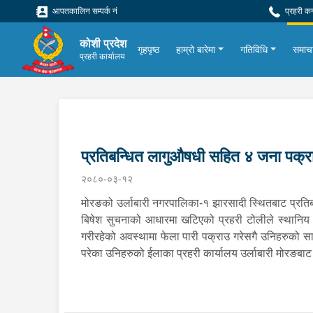
आपतकालिन सम्पर्क नं
प्रहरी क
कोशी प्रदेश
गृहपृष्ठ
हाम्रो बारेमा
गतिविधि
समाच
प्रहरी कार्यालय
प्रतिबन्धित लागुऔषधी सहित ४ जना पक्र
२०८०-०३-१२
मोरङको उर्लाबारी नगरपालिका-१ झारसादी स्थितबाट प्रति
बिषेश सुचनाको आधारमा खटिएको प्रहरी टोलीले स्थानिय २१ 
गरीरहेको अवस्थामा फेला पारी पक्राउ गरेसगै उनिहरु
परेका उनिहरुको ईलाका प्रहरी कार्यालय उर्लाबारी मोरङब