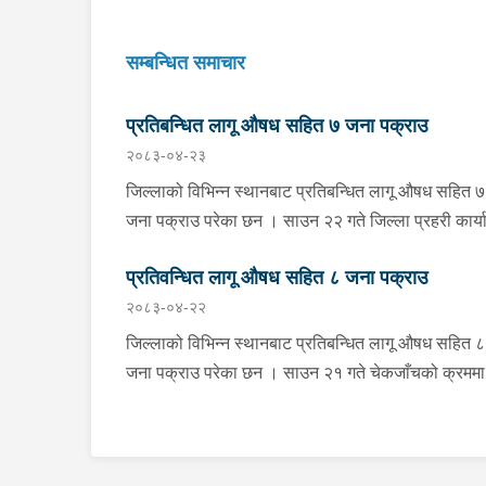
सम्बन्धित समाचार
प्रतिबन्धित लागू औषध सहित ७ जना पक्राउ
२०८३-०४-२३
जिल्लाको विभिन्न स्थानबाट प्रतिबन्धित लागू औषध सहित ७
जना पक्राउ परेका छन । साउन २२ गते जिल्ला प्रहरी कार्यालय
खोटाङबाट खटिएको प्रहरी टोलीले खोटाङको दिक्तेल रुपा
प्रतिवन्धित लागू औषध सहित ८ जना पक्राउ
मझुवागढी नगरपालिका-७ वालिङ स्थित मध्यपहाडी लोकमार्ग
२०८३-०४-२२
जंगलमा शंकास्पद अवस्थामा रोकिराखेको प्र.१-०२-००२ ख
००८३ नम्बरको ट्रक चेकजाँच गर्दा चालक बस्ने भाग र पछा
जिल्लाको विभिन्न स्थानबाट प्रतिबन्धित लागू औषध सहित ८
डालाको बिचमा फल्स बटम बनाई लुकाई छिपाई राखेको अवस्
जना पक्राउ परेका छन । साउन २१ गते चेकजाँचको क्रममा
१३ सय १५ किलो गाँजा फेला पारी ट्रक नियन्त्रणमा लिएक
झापाको इलाका प्रहरी कार्यालय सुरुङ्गाले कनकाई
। त्यसैगरी इलाका प्रहरी कार्यालय रानी र लागू औषध नियन्त्रण
नगरपालिका-४ का मिलन गुरुङलाई ३८० मिलिग्राम ब्राउन 
ब्युरो विराटनगरको संयुक्त टोलीले मोरङको विराटनगर
सहित र इलाका प्रहरी कार्यालय अनारमनीले बिर्तामोड
महानगरपालिका-१५ सुनसरी आयल्स ट्रेडर्स अगाडिबाट भार