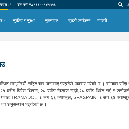
न्ट्रोल : १००, टोल फ्री नं.: १६६००१४१५१६
ार
सुरक्षित र सुरक्षा
सूचनाहरु
प्रहरी कार्यक्रम
ग्यालरी
ाउ
बन्धित लागुऔषधी सहित चार जनालाई प्रहरीले पक्राउ गरेको छ । सोमबार साँझ ७
बर्षीय दिपेश धिलाम, २० बर्षीय मेघराज माझी,२० बर्षीय धिरेन राई र उर्लाबा
को साथबाट TRAMADOL- ३ सय ६६ क्याप्सुल, SPASPAIN- ३ सय ६६ क्याप्सुल 
ाट थप अनुसन्धान भईरहेको छ ।