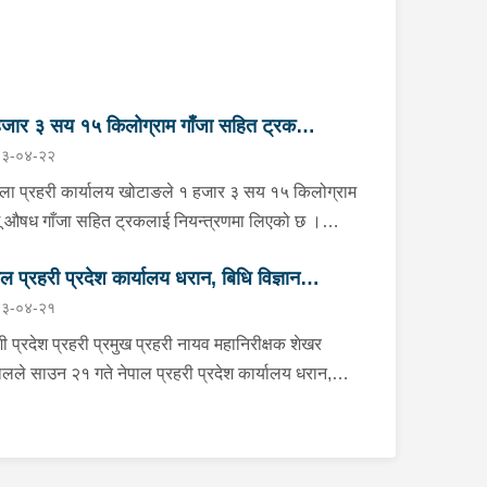
जार ३ सय १५ किलोग्राम गाँजा सहित ट्रक
३-०४-२२
न्त्रण
्ला प्रहरी कार्यालय खोटाङले १ हजार ३ सय १५ किलोग्राम
ू औषध गाँजा सहित ट्रकलाई नियन्त्रणमा लिएको छ ।
न २२ गते दिउँसो दिक्तेल रुपाकोट मझुवागढी नगरपालिका-७
ाल प्रहरी प्रदेश कार्यालय धरान, बिधि विज्ञान
ित मध्यपहाडी लोकमार्गको जंगलमा प्र.१-०२-००२ ख ००८३
३-०४-२१
बरको ट्रक शंकास्पद अबस्थामा रोकेर राखेको छ भन्ने बिशेष
योगशाला र केनाईन शाखाको निरीक्षण तथा अनुगमन
नाको आधारमा जिल्ला प्रहरी कार्यालय खोटाङबाट खटिएको
ी प्रदेश प्रहरी प्रमुख प्रहरी नायव महानिरीक्षक शेखर
हरी टोलीले उक्त ट्रकलाई चेकजाँच गर्ने क्रममा चालक बस्ने
लले साउन २१ गते नेपाल प्रहरी प्रदेश कार्यालय धरान,
ाविनमा फल्स बटम लगाई लुकाई छिपाई राखेको अवस्थामा १
ि विज्ञान प्रयोगशाला र केनाईन शाखाको निरीक्षण तथा
र ३ सय १५ किलोग्राम गाँजा बरामद गरेको हो । गाँजा
गमन गर्नुका साथै कार्यरत प्रहरी कर्मचारीहरुलाई आवश्यक
मद भएसँगै उक्त ट्रकलाई नियन्त्रणमा लिई ओसार पसारमा
्देशन दिनुभएको छ । निर्देशनको क्रममा उहाँले समाजमा घट्ने
ग्न ब्यक्तिहरुको खोजी कार्य भईरहेको छ ।