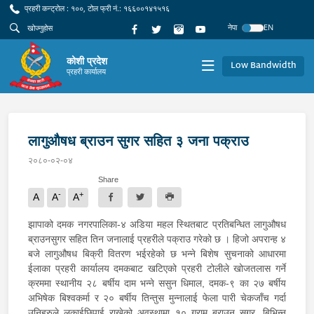
प्रहरी कन्ट्रोल : १००, टोल फ्री नं.: १६६००१४१५१६
नेपा
EN
कोशी प्रदेश
Low Bandwidth
प्रहरी कार्यालय
लागुऔषध ब्राउन सुगर सहित ३ जना पक्राउ
२०८०-०२-०४
Share
-
+
A
A
A
झापाको दमक नगरपालिका-४ अडिया महल स्थितबाट प्रतिबन्धित लागुऔषध
ब्राउनसुगर सहित तिन जनालाई प्रहरीले पक्राउ गरेको छ । हिजो अपरान्ह ४
बजे लागुऔषध बिक्री वितरण भईरहेको छ भन्ने बिशेष सुचनाको आधारमा
ईलाका प्रहरी कार्यालय दमकबाट खटिएको प्रहरी टोलीले खोजतलास गर्ने
क्रममा स्थानीय २८ बर्षीय दाम भन्ने ससुन धिमाल, दमक-९ का २७ बर्षीय
अभिषेक बिश्वकर्मा र २० बर्षीय तिन्तुस मुन्नालाई फेला पारी चेकजाँच गर्दा
उनिहरुले लकाईछिपाई राखेको अवस्थामा १० ग्राम ब्राउन सुगर, बिभिन्न