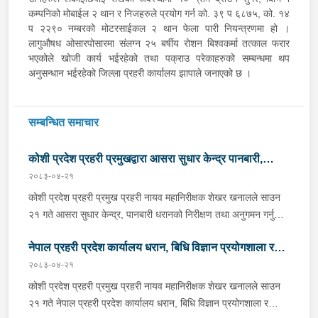
कम्पनिको मोबाईल २ थान र निजहरुले प्रयोग गर्न को. ३९ प ६८७५, को. १४
प २२९० नम्बरको मोटरसाईकल २ थान फेला पारी नियन्त्रणमा हो ।
लागुऔषध ओसारपोसारमा संलग्न २५ बर्षीय रोशन बिश्वकर्मा तत्काल फरार
भएकोले खोजी कार्य भईरहेको तथा पक्राउ परेकाहरुको सम्बन्धमा थप
अनुसन्धान भईरहेको जिल्ला प्रहरी कार्यालय झापाले जनाएको छ ।
सम्बन्धित समाचार
कोशी प्रदेश प्रहरी प्रमुखद्वारा आसरा सुधार केन्द्र पानबारी,
२०८३-०४-२१
धरानको निरीक्षण
कोशी प्रदेश प्रहरी प्रमुख प्रहरी नायव महानिरीक्षक शेखर खनालले साउन
२१ गते आसरा सुधार केन्द्र, पानबारी धरानको निरीक्षण तथा अनुगमन गर्नुको
साथै कार्यरत प्रहरी कर्मचारीहरुलाई आवश्यक निर्देशन दिनु भएको छ ।
नेपाल प्रहरी प्रदेश कार्यालय धरान, बिधि विज्ञान प्रयोगशाला र
निर्देशनको क्रममा वँहाले मानवीय, मर्यादित, सम्मानजनक र सहानुभूतिपूर्ण
व्यवहारले उपचार पद्दतिलाई सहज बनाई समाजमा पुनःस्थापनाको बातावरण
२०८३-०४-२१
केनाईन शाखाको निरीक्षण तथा अनुगमन
श्रृजना गर्न महत्वपूर्ण भुमिका निर्वाह गर्ने हुँदा सुधार केन्द्रमा रहेका
कोशी प्रदेश प्रहरी प्रमुख प्रहरी नायव महानिरीक्षक शेखर खनालले साउन
सुधारार्थीहरुको शारीरिक तथा मानसिक तन्दुरुस्ती राख्न बिभिन्न खेलकुदका
२१ गते नेपाल प्रहरी प्रदेश कार्यालय धरान, बिधि विज्ञान प्रयोगशाला र
क्रृयाकलापहरुमा सहभागी गराउनका साथै व्यावसायिक तथा सीपमूलक