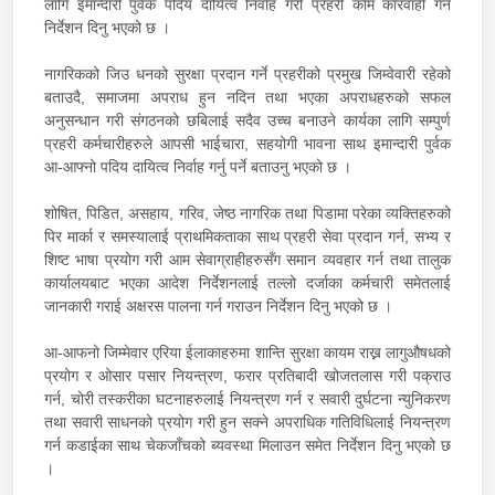
लागि इमान्दारी पुर्वक पदिय दायित्व निर्वाह गरी प्रहरी काम कारवाही गर्न
निर्देशन दिनु भएको छ ।
नागरिकको जिउ धनको सुरक्षा प्रदान गर्ने प्रहरीको प्रमुख जिम्वेवारी रहेको
बताउदै, समाजमा अपराध हुन नदिन तथा भएका अपराधहरुको सफल
अनुसन्धान गरी संगठनको छबिलाई सदैव उच्च बनाउने कार्यका लागि सम्पुर्ण
प्रहरी कर्मचारीहरुले आपसी भाईचारा, सहयोगी भावना साथ इमान्दारी पुर्वक
आ-आफ्नो पदिय दायित्व निर्वाह गर्नु पर्ने बताउनु भएको छ ।
शोषित, पिडित, असहाय, गरिव, जेष्ठ नागरिक तथा पिडामा परेका व्यक्तिहरुको
पिर मार्का र समस्यालाई प्राथमिकताका साथ प्रहरी सेवा प्रदान गर्न, सभ्य र
शिष्ट भाषा प्रयोग गरी आम सेवाग्राहीहरुसँग समान व्यवहार गर्न तथा तालुक
कार्यालयबाट भएका आदेश निर्देशनलाई तल्लो दर्जाका कर्मचारी समेतलाई
जानकारी गराई अक्षरस पालना गर्न गराउन निर्देशन दिनु भएको छ ।
आ-आफनो जिम्मेवार एरिया ईलाकाहरुमा शान्ति सुरक्षा कायम राख्न लागुऔषधको
प्रयोग र ओसार पसार नियन्त्रण, फरार प्रतिबादी खोजतलास गरी पक्राउ
गर्न, चोरी तस्करीका घटनाहरुलाई नियन्त्रण गर्न र सवारी दुर्घटना न्युनिकरण
तथा सवारी साधनको प्रयोग गरी हुन सक्ने अपराधिक गतिविधिलाई नियन्त्रण
गर्न कडाईका साथ चेकजाँचको ब्यवस्था मिलाउन समेत निर्देशन दिनु भएको छ
।