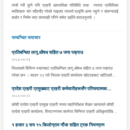
त्यसै गरी कुनै पनि प्रहरी आपराधिक गतिबिधि तथा त्यस्ता प्रवितिका
ब्यक्तिहरु संग साँठगाँठ गरेको पाइएमा त्यस्तो प्रवृत्ति क्षम्य नहुने र संलग्नलाई
कठोर र निर्मम भएर कारवाही गरिने समेत उहाँले बताउनुभयो ।
सम्बन्धित समाचार
प्रतिबन्धित लागू औषध सहित ७ जना पक्राउ
२०८३-०४-२३
जिल्लाको विभिन्न स्थानबाट प्रतिबन्धित लागू औषध सहित ७ जना पक्राउ
परेका छन । साउन २२ गते जिल्ला प्रहरी कार्यालय खोटाङबाट खटिएको
प्रहरी टोलीले खोटाङको दिक्तेल रुपाकोट मझुवागढी नगरपालिका-७ वालिङ
प्रदेश प्रहरी प्रमुखबाट प्रहरी कर्मचारीहरूसँग परिचयात्मक
स्थित मध्यपहाडी लोकमार्गको जंगलमा शंकास्पद अवस्थामा रोकिराखेको
प्र.१-०२-००२ ख ००८३ नम्बरको ट्रक चेकजाँच गर्दा चालक बस्ने भाग र
२०८३-०४-२२
भेटघाट तथा अन्तरक्रिया
पछाडिको डालाको बिचमा फल्स बटम बनाई लुकाई छिपाई राखेको अवस्थामा
कोशी प्रदेश प्रहरी प्रमुख प्रहरी नायव महानिरीक्षक शेखर खनालले कोशी
१३ सय १५ किलो गाँजा फेला पारी ट्रक नियन्त्रणमा लिएको छ । त्यसैगरी
प्रदेश प्रहरी कार्यालय, विराटनगरमा कार्यरत सिनियर प्रहरी अधिकृतदेखि
इलाका प्रहरी कार्यालय रानी र लागू औषध नियन्त्रण ब्युरो विराटनगरको
आधारभूत तहसम्मका प्रहरी कर्मचारीहरूसँग परिचयात्मक भेटघाट तथा
संयुक्त टोलीले मोरङको विराटनगर महानगरपालिका-१५ सुनसरी आयल्स
१ हजार ३ सय १५ किलोग्राम गाँजा सहित ट्रक नियन्त्रण
अन्तरक्रिया गर्नुभएको छ । साउन २२ गते कोशी प्रदेश प्रहरी कार्यालयको