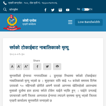
प्रहरी कन्ट्रोल : १००, टोल फ्री नं.: १६६००१४१५१६
नेपा
EN
कोशी प्रदेश
Low Bandwidth
प्रहरी कार्यालय
सर्पको टोकाईबाट नाबालिकाको मृत्यु
२०८०-०१-३०
Share
-
+
A
A
A
सुनसरीको ईनरुवा नगरपालिका ८ डुम्राहा स्थितमा सर्पको टोकाईबाट
नाबालिकाको मृत्यु भएको छ । शुक्रबार राति साढे १० बजेको समयमा दिनेश
उरावको १० महिनाकी छोरीले आफ्नै घरको आगनमा खेलिरहेको अवस्थामा
मुसाको दुलोमा हात हाल्दा सर्पले टोकेर घाईते भएकि हुन् । घाईते उनलाई
उपचारको लागी जिल्ला अस्पताल ईनरुवा ल्याउने क्रममा मृत्यू भएको जिल्ला
प्रहरी कार्यालय सुनसरीले जनाएको छ