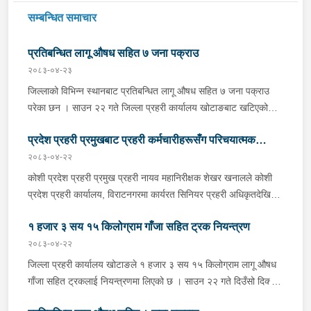
सम्बन्धित समाचार
प्रतिबन्धित लागू औषध सहित ७ जना पक्राउ
२०८३-०४-२३
जिल्लाको विभिन्न स्थानबाट प्रतिबन्धित लागू औषध सहित ७ जना पक्राउ
परेका छन । साउन २२ गते जिल्ला प्रहरी कार्यालय खोटाङबाट खटिएको
प्रहरी टोलीले खोटाङको दिक्तेल रुपाकोट मझुवागढी नगरपालिका-७ वालिङ
प्रदेश प्रहरी प्रमुखबाट प्रहरी कर्मचारीहरूसँग परिचयात्मक
स्थित मध्यपहाडी लोकमार्गको जंगलमा शंकास्पद अवस्थामा रोकिराखेको
प्र.१-०२-००२ ख ००८३ नम्बरको ट्रक चेकजाँच गर्दा चालक बस्ने भाग र
२०८३-०४-२२
भेटघाट तथा अन्तरक्रिया
पछाडिको डालाको बिचमा फल्स बटम बनाई लुकाई छिपाई राखेको अवस्थामा
कोशी प्रदेश प्रहरी प्रमुख प्रहरी नायव महानिरीक्षक शेखर खनालले कोशी
१३ सय १५ किलो गाँजा फेला पारी ट्रक नियन्त्रणमा लिएको छ । त्यसैगरी
प्रदेश प्रहरी कार्यालय, विराटनगरमा कार्यरत सिनियर प्रहरी अधिकृतदेखि
इलाका प्रहरी कार्यालय रानी र लागू औषध नियन्त्रण ब्युरो विराटनगरको
आधारभूत तहसम्मका प्रहरी कर्मचारीहरूसँग परिचयात्मक भेटघाट तथा
संयुक्त टोलीले मोरङको विराटनगर महानगरपालिका-१५ सुनसरी आयल्स
१ हजार ३ सय १५ किलोग्राम गाँजा सहित ट्रक नियन्त्रण
अन्तरक्रिया गर्नुभएको छ । साउन २२ गते कोशी प्रदेश प्रहरी कार्यालयको
ट्रेडर्स अगाडिबाट भारत बिहार अररिया जिल्ला जोगवनी बस्ने २२ वर्षीय
सभाहलमा आयोजित कार्यक्रममा उहाँले अन्तरक्रियाका क्रममा प्रहरी
२०८३-०४-२२
साहिल पाण्डे र मोरङ बेलबारी नगरपालिका-११ बस्ने ५३ वर्षीय प्रकाश
कर्मचारीहरूले उठाएका समस्या, गुनासा, जिज्ञासा तथा सुझावहरूलाई
जिल्ला प्रहरी कार्यालय खोटाङले १ हजार ३ सय १५ किलोग्राम लागू औषध
राईलाई १४ ग्राम २७० मिलिग्राम ब्राउन सुगर सहित नियन्त्रणमा लिएको छ
गम्भीरतापूर्वक सुनुवाई गर्नुका साथै संगठनको नीति, कानुनी व्यवस्था र उपलब्ध
गाँजा सहित ट्रकलाई नियन्त्रणमा लिएको छ । साउन २२ गते दिउँसो दिक्तेल
। त्यसैगरी सुनसरीको इनरुवा नगरपालिका-३ गुद्री लाइनबाट जिल्ला प्रहरी
स्रोत–साधनको आधारमा यथोचित सम्बोधन गर्ने प्रतिबद्धता व्यक्त गर्नुभयो ।
रुपाकोट मझुवागढी नगरपालिका-७ स्थित मध्यपहाडी लोकमार्गको जंगलमा
कार्यालय सुनसरी र लागू औषध नियन्त्रण ब्युरो विराटनगरको संयुक्त टोलीले
उहाँले संगठनभित्र अनुशासन, व्यावसायिकता, पारदर्शिता, जवाफदेहिता र