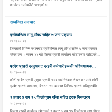
कार्यालय उर्लावारीले जनाएको छ ।
सम्बन्धित समाचार
प्रतिबन्धित लागू औषध सहित ७ जना पक्राउ
२०८३-०४-२३
जिल्लाको विभिन्न स्थानबाट प्रतिबन्धित लागू औषध सहित ७ जना पक्राउ
परेका छन । साउन २२ गते जिल्ला प्रहरी कार्यालय खोटाङबाट खटिएको
प्रहरी टोलीले खोटाङको दिक्तेल रुपाकोट मझुवागढी नगरपालिका-७ वालिङ
प्रदेश प्रहरी प्रमुखबाट प्रहरी कर्मचारीहरूसँग परिचयात्मक
स्थित मध्यपहाडी लोकमार्गको जंगलमा शंकास्पद अवस्थामा रोकिराखेको
प्र.१-०२-००२ ख ००८३ नम्बरको ट्रक चेकजाँच गर्दा चालक बस्ने भाग र
२०८३-०४-२२
भेटघाट तथा अन्तरक्रिया
पछाडिको डालाको बिचमा फल्स बटम बनाई लुकाई छिपाई राखेको अवस्थामा
कोशी प्रदेश प्रहरी प्रमुख प्रहरी नायव महानिरीक्षक शेखर खनालले कोशी
१३ सय १५ किलो गाँजा फेला पारी ट्रक नियन्त्रणमा लिएको छ । त्यसैगरी
प्रदेश प्रहरी कार्यालय, विराटनगरमा कार्यरत सिनियर प्रहरी अधिकृतदेखि
इलाका प्रहरी कार्यालय रानी र लागू औषध नियन्त्रण ब्युरो विराटनगरको
आधारभूत तहसम्मका प्रहरी कर्मचारीहरूसँग परिचयात्मक भेटघाट तथा
संयुक्त टोलीले मोरङको विराटनगर महानगरपालिका-१५ सुनसरी आयल्स
१ हजार ३ सय १५ किलोग्राम गाँजा सहित ट्रक नियन्त्रण
अन्तरक्रिया गर्नुभएको छ । साउन २२ गते कोशी प्रदेश प्रहरी कार्यालयको
ट्रेडर्स अगाडिबाट भारत बिहार अररिया जिल्ला जोगवनी बस्ने २२ वर्षीय
सभाहलमा आयोजित कार्यक्रममा उहाँले अन्तरक्रियाका क्रममा प्रहरी
२०८३-०४-२२
साहिल पाण्डे र मोरङ बेलबारी नगरपालिका-११ बस्ने ५३ वर्षीय प्रकाश
कर्मचारीहरूले उठाएका समस्या, गुनासा, जिज्ञासा तथा सुझावहरूलाई
जिल्ला प्रहरी कार्यालय खोटाङले १ हजार ३ सय १५ किलोग्राम लागू औषध