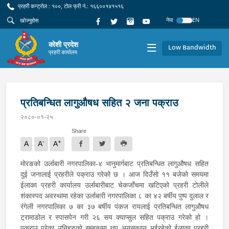
प्रहरी कन्ट्रोल : १००, टोल फ्री नं.: १६६००१४१५१६
नेपा
EN
कोशी प्रदेश
Low Bandwidth
प्रहरी कार्यालय
प्रतिबन्धित लागुऔषध सहित २ जना पक्राउ
२०८०-०१-२५
Share
-
+
A
A
A
मोरङको उर्लाबारी नगरपालिका-४ भानुमार्गबाट प्रतिबन्धित लागुऔषध सहित
दुई जनालाई प्रहरीले पक्राउ गरेको छ । आज दिउँसो ११ बजेको समयमा
ईलाका प्रहरी कार्यालय उर्लाबारीबाट चेकजाँचमा खटिएको प्रहरी टोलीले
शंकास्पद अवस्थामा रहेका उर्लाबारी नगरपालिका ८ का ४२ बर्षीय पुष्प दुलाल र
रंगेली नगरपालिका ७ का ३७ बर्षीय पंकज रायलाई प्रतिबन्धित लागुऔषध
ट्रामाडोल र स्पासपेन गरी २६ सय क्याप्सुल सहित पक्राउ गरेको हो ।
पक्राउ परेका उनिहरुको सम्बन्धमा थप अनुसन्धान भईरहेको ईलाका प्रहरी