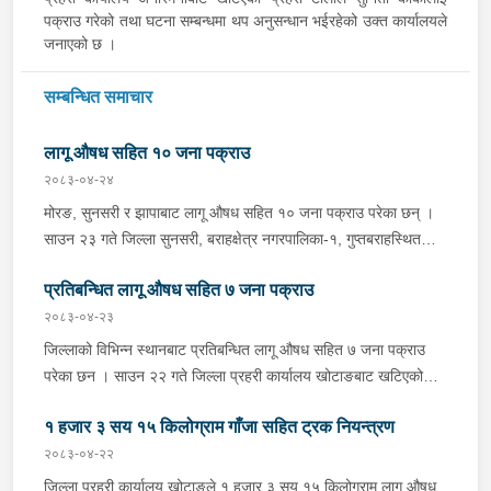
पक्राउ गरेको तथा घटना सम्बन्धमा थप अनुसन्धान भईरहेको उक्त कार्यालयले
जनाएको छ ।
सम्बन्धित समाचार
लागू औषध सहित १० जना पक्राउ
२०८३-०४-२४
मोरङ, सुनसरी र झापाबाट लागू औषध सहित १० जना पक्राउ परेका छन् ।
साउन २३ गते जिल्ला सुनसरी, बराहक्षेत्र नगरपालिका-१, गुप्तबराहस्थित
इलाका प्रहरी कार्यालय महेन्द्रनगरबाट खटिएको प्रहरी टोलीले बराहक्षेत्रबाट
प्रतिबन्धित लागू औषध सहित ७ जना पक्राउ
चतरातर्फ आउँदै गरेको प्र.१-०२-००२ च ४८५१ नम्बरको कार र को ११ प
५६०१ नम्बरको मोटरसाइकललाई चेकजाँच गर्दा उक्त कारभित्र २२ वटा
२०८३-०४-२३
प्लाष्टिकका पोकामा लुकाई राखेको ४१८ किलो गाँजा फेला पारी कार चालक
जिल्लाको विभिन्न स्थानबाट प्रतिबन्धित लागू औषध सहित ७ जना पक्राउ
जिल्ला सुनसरी, धरान उपमहानगरपालिका-१३ का ३४ वर्षीय थमन राई, सोही
परेका छन । साउन २२ गते जिल्ला प्रहरी कार्यालय खोटाङबाट खटिएको
कारमा सवार जिल्ला ओखलढुङ्गा, मानेभञ्ज्याङ गाउँपालिका-५ का २२ वर्षीया
प्रहरी टोलीले खोटाङको दिक्तेल रुपाकोट मझुवागढी नगरपालिका-७ वालिङ
जिवनी राई, मोटरसाइकल चालक जिल्ला मोरङ, कटहरी गाउँपालिका-३ का
१ हजार ३ सय १५ किलोग्राम गाँजा सहित ट्रक नियन्त्रण
स्थित मध्यपहाडी लोकमार्गको जंगलमा शंकास्पद अवस्थामा रोकिराखेको
२६ वर्षीय अमर कामत र मोटरसाइकलमा पछाडि सवार सोही स्थानका ३८
प्र.१-०२-००२ ख ००८३ नम्बरको ट्रक चेकजाँच गर्दा चालक बस्ने भाग र
२०८३-०४-२२
वर्षीय शंकर चौधरीलाई पक्राउ गरिएको छ भने जिल्ला सुनसरी, धरान
पछाडिको डालाको बिचमा फल्स बटम बनाई लुकाई छिपाई राखेको अवस्थामा
जिल्ला प्रहरी कार्यालय खोटाङले १ हजार ३ सय १५ किलोग्राम लागू औषध