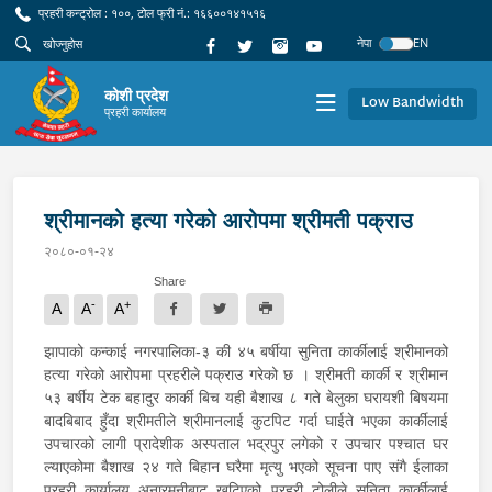
प्रहरी कन्ट्रोल : १००, टोल फ्री नं.: १६६००१४१५१६
नेपा
EN
कोशी प्रदेश
Low Bandwidth
प्रहरी कार्यालय
श्रीमानको हत्या गरेको आरोपमा श्रीमती पक्राउ
२०८०-०१-२४
Share
-
+
A
A
A
झापाको कन्काई नगरपालिका-३ की ४५ बर्षीया सुनिता कार्कीलाई श्रीमानको
हत्या गरेको आरोपमा प्रहरीले पक्राउ गरेको छ । श्रीमती कार्की र श्रीमान
५३ बर्षीय टेक बहादुर कार्की बिच यही बैशाख ८ गते बेलुका घरायशी बिषयमा
बादबिबाद हुँदा श्रीमतीले श्रीमानलाई कुटपिट गर्दा घाईते भएका कार्कीलाई
उपचारको लागी प्रादेशीक अस्पताल भद्रपुर लगेको र उपचार पश्चात घर
ल्याएकोमा बैशाख २४ गते बिहान घरैमा मृत्यु भएको सूचना पाए संगै ईलाका
प्रहरी कार्यालय अनारमनीबाट खटिएको प्रहरी टोलीले सुनिता कार्कीलाई