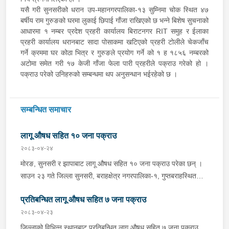
यसै गरी सुनसरीको धरान उप-महानगरपालिका-१३ सुम्निमा चोक स्थित ४७
बर्षीय राम गुरुङको घरमा लुकाई छिपाई गाँजा राखिएको छ भन्ने बिशेष सुचनाको
आधारमा १ नम्बर प्रदेश प्रहरी कार्यालय बिराटनगर RIT समुह र ईलाका
प्रहरी कार्यालय धरानबाट सादा पोसाकमा खटिएको प्रहरी टोलीले चेकजाँच
गर्ने क्रममा घर कोठा भित्र र गुरुङले प्रयोग गर्ने को १ ह १८५६ नम्बरको
अटोमा समेत गरी १७ केजी गाँजा फेला पारी प्रहरीले पक्राउ गरेको हो ।
पक्राउ परेको उनिहरुको सम्बन्धमा थप अनुसन्धान भईरहेको छ ।
सम्बन्धित समाचार
लागू औषध सहित १० जना पक्राउ
२०८३-०४-२४
मोरङ, सुनसरी र झापाबाट लागू औषध सहित १० जना पक्राउ परेका छन् ।
साउन २३ गते जिल्ला सुनसरी, बराहक्षेत्र नगरपालिका-१, गुप्तबराहस्थित
इलाका प्रहरी कार्यालय महेन्द्रनगरबाट खटिएको प्रहरी टोलीले बराहक्षेत्रबाट
प्रतिबन्धित लागू औषध सहित ७ जना पक्राउ
चतरातर्फ आउँदै गरेको प्र.१-०२-००२ च ४८५१ नम्बरको कार र को ११ प
५६०१ नम्बरको मोटरसाइकललाई चेकजाँच गर्दा उक्त कारभित्र २२ वटा
२०८३-०४-२३
प्लाष्टिकका पोकामा लुकाई राखेको ४१८ किलो गाँजा फेला पारी कार चालक
जिल्लाको विभिन्न स्थानबाट प्रतिबन्धित लागू औषध सहित ७ जना पक्राउ