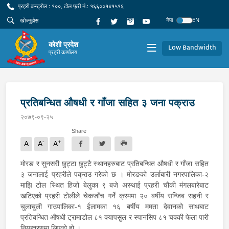
प्रहरी कन्ट्रोल : १००, टोल फ्री नं.: १६६००१४१५१६
नेपा
EN
कोशी प्रदेश
Low Bandwidth
प्रहरी कार्यालय
प्रतिबन्धित औषधी र गाँजा सहित ३ जना पक्राउ
२०७९-०९-२५
Share
-
+
A
A
A
मोरङ र सुनसरी छुट्टा छुट्टै स्थानहरुबाट प्रतिबन्धित औषधी र गाँजा सहित
३ जनालाई प्रहरीले पक्राउ गरेको छ । मोरङको उर्लाबारी नगरपालिका-२
माझि टोल स्थित हिजो बेलुका ९ बजे अस्थाई प्रहरी चौकी मंगलबारेबाट
खटिएको प्रहरी टोलीले चेकजाँच गर्ने क्रममा २० बर्षीय सन्जिब सहनी र
चुलाचुली गाउपालिका-१ ईलामका १६ बर्षीय ममता देवानको साथबाट
प्रतिबन्धित औषधी ट्रामाडोल ८१ क्यापसुल र स्पानसिप ८१ चक्की फेला पारी
नियन्त्रणमा लिएको हो ।