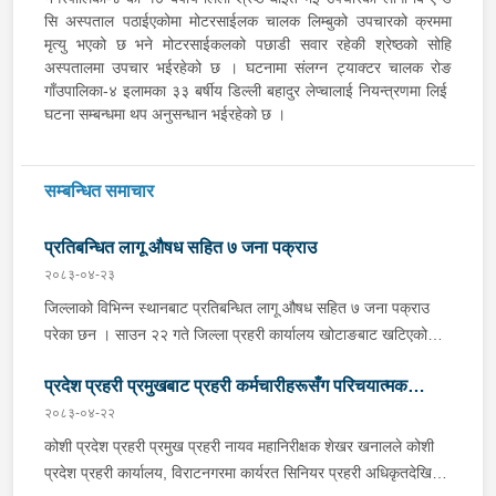
सि अस्पताल पठाईएकोमा मोटरसाईलक चालक लिम्बुको उपचारको क्रममा
मृत्यु भएको छ भने मोटरसाईकलको पछाडी सवार रहेकी श्रेष्ठको सोहि
अस्पतालमा उपचार भईरहेको छ । घटनामा संलग्न ट्याक्टर चालक रोङ
गाँउपालिका-४ इलामका ३३ बर्षीय डिल्ली बहादुर लेप्चालाई नियन्त्रणमा लिई
घटना सम्बन्धमा थप अनुसन्धान भईरहेको छ ।
सम्बन्धित समाचार
प्रतिबन्धित लागू औषध सहित ७ जना पक्राउ
२०८३-०४-२३
जिल्लाको विभिन्न स्थानबाट प्रतिबन्धित लागू औषध सहित ७ जना पक्राउ
परेका छन । साउन २२ गते जिल्ला प्रहरी कार्यालय खोटाङबाट खटिएको
प्रहरी टोलीले खोटाङको दिक्तेल रुपाकोट मझुवागढी नगरपालिका-७ वालिङ
प्रदेश प्रहरी प्रमुखबाट प्रहरी कर्मचारीहरूसँग परिचयात्मक
स्थित मध्यपहाडी लोकमार्गको जंगलमा शंकास्पद अवस्थामा रोकिराखेको
प्र.१-०२-००२ ख ००८३ नम्बरको ट्रक चेकजाँच गर्दा चालक बस्ने भाग र
२०८३-०४-२२
भेटघाट तथा अन्तरक्रिया
पछाडिको डालाको बिचमा फल्स बटम बनाई लुकाई छिपाई राखेको अवस्थामा
कोशी प्रदेश प्रहरी प्रमुख प्रहरी नायव महानिरीक्षक शेखर खनालले कोशी
१३ सय १५ किलो गाँजा फेला पारी ट्रक नियन्त्रणमा लिएको छ । त्यसैगरी
प्रदेश प्रहरी कार्यालय, विराटनगरमा कार्यरत सिनियर प्रहरी अधिकृतदेखि
इलाका प्रहरी कार्यालय रानी र लागू औषध नियन्त्रण ब्युरो विराटनगरको