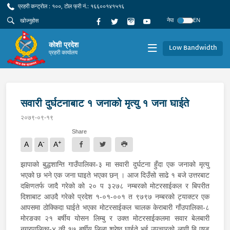
प्रहरी कन्ट्रोल : १००, टोल फ्री नं.: १६६००१४१५१६
नेपा
EN
कोशी प्रदेश
Low Bandwidth
प्रहरी कार्यालय
सवारी दुर्घटनाबाट १ जनाको मृत्यु १ जना घाईते
२०७९-०९-१९
Share
-
+
A
A
A
झापाको बुद्धशान्ति गाउँपालिका-३ मा सवारी दुर्घटना हुँदा एक जनाको मृत्यु
भएको छ भने एक जना घाइते भएका छन् । आज दिउँसो साढे १ बजे उत्तरबाट
दक्षिणतर्फ जादै गरेको को २० प ३२७८ नम्बरको मोटरसाईकल र बिपरीत
दिशाबाट आउदै गरेको प्रदेश १-०१-००१ त ९७९७ नम्बरको ट्याक्टर एक
आपसमा ठोक्किदा घाईते भएका मोटरसाईकल चालक केराबारी गाँउपालिका-८
मोरङका २१ बर्षीय योसन लिम्बु र उक्त मोटरसाईकलमा सवार बेलबारी
नगरपालिका-४ की १७ बर्षीय लिला श्रेष्ठ घाईते भई उपचारको लागी बि एण्ड