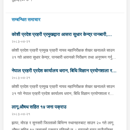
सम्बन्धित समाचार
कोशी प्रदेश प्रहरी प्रमुखद्वारा आसरा सुधार केन्द्र पानबारी,
२०८३-०४-२१
धरानको निरीक्षण
कोशी प्रदेश प्रहरी प्रमुख प्रहरी नायव महानिरीक्षक शेखर खनालले साउन
२१ गते आसरा सुधार केन्द्र, पानबारी धरानको निरीक्षण तथा अनुगमन गर्नुको
साथै कार्यरत प्रहरी कर्मचारीहरुलाई आवश्यक निर्देशन दिनु भएको छ ।
नेपाल प्रहरी प्रदेश कार्यालय धरान, बिधि विज्ञान प्रयोगशाला र
निर्देशनको क्रममा वँहाले मानवीय, मर्यादित, सम्मानजनक र सहानुभूतिपूर्ण
व्यवहारले उपचार पद्दतिलाई सहज बनाई समाजमा पुनःस्थापनाको बातावरण
२०८३-०४-२१
केनाईन शाखाको निरीक्षण तथा अनुगमन
श्रृजना गर्न महत्वपूर्ण भुमिका निर्वाह गर्ने हुँदा सुधार केन्द्रमा रहेका
कोशी प्रदेश प्रहरी प्रमुख प्रहरी नायव महानिरीक्षक शेखर खनालले साउन
सुधारार्थीहरुको शारीरिक तथा मानसिक तन्दुरुस्ती राख्न बिभिन्न खेलकुदका
२१ गते नेपाल प्रहरी प्रदेश कार्यालय धरान, बिधि विज्ञान प्रयोगशाला र
क्रृयाकलापहरुमा सहभागी गराउनका साथै व्यावसायिक तथा सीपमूलक
केनाईन शाखाको निरीक्षण तथा अनुगमन गर्नुका साथै कार्यरत प्रहरी
तालिमहरूको व्यवस्था मिलाउन निर्देशन दिनु भएको छ । उहाँले सुधार केन्द्रको
लागू औषध सहित १४ जना पक्राउ
कर्मचारीहरुलाई आवश्यक निर्देशन दिनुभएको छ । निर्देशनको क्रममा उहाँले
चौतर्फी सुरक्षा व्यवस्थालाई मजबुत बनाउन तथा अभिलेख व्यवस्थापनलाई
समाजमा घट्ने बिभिन्न आपराधिक घटनाहरुमा अनुसन्धान कार्यको सुपरीवेक्षण,
२०८३-०४-२१
व्यवस्थित बनाई सुधार केन्द्रलाई जिम्मेवार, सुरक्षित र प्रभावकारी सेवा
समिक्षा गर्न प्रहरीको विशेष प्राविधिक टोली परिचालन गरी अनुसन्धान
झापा, मोरङ र सुनसरी जिल्लाको बिभिन्न स्थानहरुबाट साउन २० गते लागू
केन्द्रका रूपमा सञ्चालन गर्न समेत निर्देशन दिनु भयो । साथै प्रदेश प्रहरी
कार्यलाई सफल बनाउन र जिल्ला प्रहरी कार्यालयहरूबाट हुने अपराध
औषध सहित १४ जनालाई पक्राउ गरिएको छ । झापाको झापा गाउँपालिका–१