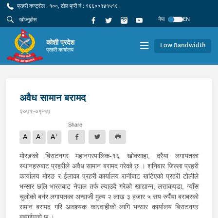
प्रहरी कन्ट्रोल : १००, टोल फ्री नं.: १६६००१४१५१६
नेपा
EN
कोशी प्रदेश
Low Bandwidth
प्रहरी कार्यालय
अवैध सामान बरामद
२०७९-०९-१७
Share
-
+
A
A
A
मोरङको बिराटनगर महानगरपालिक-१६ खोक्साहा, दरैया लगायतका
स्थानहरुबाट प्रहरीले अवैध सामान बरामद गरेको छ । शनिबार जिल्ला प्रहरी
कार्यालय मोरङ र ईलाका प्रहरी कार्यालय रानीबाट खटिएको प्रहरी टोलीले
भन्सार छलि भारतबाट नेपाल तर्फ ल्याउदै गरेको खाद्यान्न, लत्ताकपडा, ग्याँस
चुलोको बर्नर लगायतका अन्दाजी मुल्य २ लाख ३ हजार ५ सय रुपैँया बराबरको
समान बरामद गरि आवश्यक कारवाहीको लागि भन्सार कार्यालय बिराटनगर
बुझाईएको छ ।