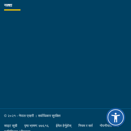
ढाँचा (Automation) को लक्ष्य हासिल हुने गरी दैनिकरुपमा प्रहरी कार्यलाई
नक्शा
व्यवस्थित र प्रभावकारीरुपमा कार्यान्वयन गर्न निर्देशन दिनु भएको छ ।
निर्देशनको क्रममा कोशी प्रदेश प्रहरी तालिम केन्द्रका समादेशक प्रहरी
वरिष्ठ उपरीक्षक शिव कुमार श्रेष्ठ, कोशी प्रदेश प्रहरी कार्यालय विराटनगरका
प्रहरी वरिष्ठ उपरीक्षक योगेन्द्र सिंह थापा सहित सिनियर तथा जुनियर प्रहरी
अधिकृतहरु लगायत प्रहरी कर्मचारीहरुको उपस्थिति रहेको थियो ।
© २०२१ - नेपाल प्रहरी । सर्वाधिकार सुरक्षित
साइट सूची
पृष्ठ भ्रमण: ७७६१६
ईमेल हेर्नुहोस्
नियम र सर्त
गोपनीयता नीति