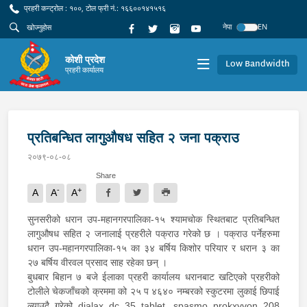
प्रहरी कन्ट्रोल : १००, टोल फ्री नं.: १६६००१४१५१६
नेपा
EN
कोशी प्रदेश
Low Bandwidth
प्रहरी कार्यालय
प्रतिबन्धित लागुऔषध सहित २ जना पक्राउ
२०७९-०८-०८
Share
-
+
A
A
A
सुनसरीको धरान उप-महानगरपालिका-१५ श्यामचोक स्थितबाट प्रतिबन्धित
लागुऔषध सहित २ जनालाई प्रहरीले पक्राउ गरेको छ । पक्राउ पर्नेहरुमा
धरान उप-महानगरपालिका-१५ का ३४ बर्षिय किशोर परियार र धरान ३ का
२७ बर्षिय वीरवल प्रसाद साह रहेका छन् ।
बुधबार बिहान ७ बजे ईलाका प्रहरी कार्यालय धरानबाट खटिएको प्रहरीको
टोलीले चेकजाँचको क्रममा को २५ प ४६४० नम्बरको स्कुटरमा लुकाई छिपाई
ल्याउदै गरेको dialax dc 35 tablet, spasmo prokxyvon 208