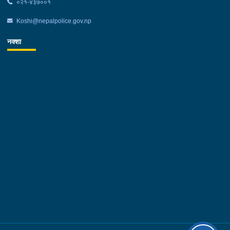
०२१-४३७००१
Koshi@nepalpolice.gov.np
नक्शा