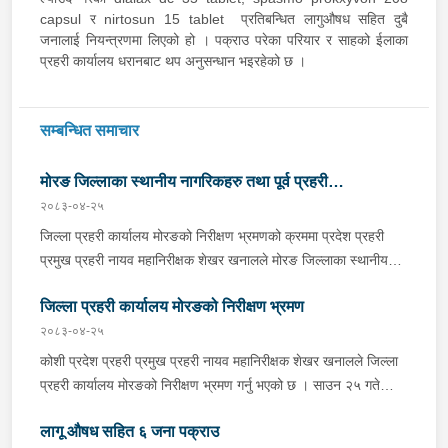
capsul र nirtosun 15 tablet प्रतिबन्धित लागुऔषध सहित दुबै
जनालाई नियन्त्रणमा लिएको हो । पक्राउ परेका परियार र साहको ईलाका
प्रहरी कार्यालय धरानबाट थप अनुसन्धान भइरहेको छ ।
सम्बन्धित समाचार
मोरङ जिल्लाका स्थानीय नागरिकहरु तथा पूर्व प्रहरी
२०८३-०४-२५
कर्मचारीहरुसंग भेटघाट तथा अन्तरकृया
जिल्ला प्रहरी कार्यालय मोरङको निरीक्षण भ्रमणको क्रममा प्रदेश प्रहरी
प्रमुख प्रहरी नायव महानिरीक्षक शेखर खनालले मोरङ जिल्लाका स्थानीय
नागरिकहरु तथा पूर्व प्रहरी कर्मचारीहरुसंग भेटघाट तथा अन्तरकृया गर्नु भएको
जिल्ला प्रहरी कार्यालय मोरङको निरीक्षण भ्रमण
छ । अन्तरक्रियाका क्रममा स्थानीय नागरिकहरु तथा पूर्व प्रहरी
कर्मचारीहरुले जिल्लाको शान्ति–सुरक्षा, ट्राफिक व्यवस्थापन, अपराध
२०८३-०४-२५
नियन्त्रण, प्रहरीको सेवा प्रवाह तथा समुदायसँग प्रहरीको सम्बन्धका विषयमा
कोशी प्रदेश प्रहरी प्रमुख प्रहरी नायव महानिरीक्षक शेखर खनालले जिल्ला
आफ्ना धारणा र सुझाव राख्नु भएको थियो । प्रदेश प्रहरी प्रमुख खनालले
प्रहरी कार्यालय मोरङको निरीक्षण भ्रमण गर्नु भएको छ । साउन २५ गते
यस्तो भेटघाट तथा अन्तरक्रियाले प्रहरी र समुदायबीचको सम्बन्ध अझ सुदृढ
निरीक्षण भ्रमणको क्रममा उहाँले कार्यालय तथा सम्पुर्ण शाखाहरुको निरीक्षण
हुनुका साथै नागरिकका वास्तविक समस्या तथा अपेक्षा बुझ्न सहयोग पुग्ने
लागू औषध सहित ६ जना पक्राउ
गर्नुका साथै जिल्ला प्रहरी कार्यालय तथा मातहत कार्यालयहरु समेतबाट