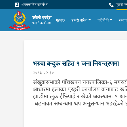
आपतकालिन सम्पर्क नं
प्रहरी क
कोशी प्रदेश
गृहपृष्ठ
हाम्रो बारेमा
गतिविधि
समाच
प्रहरी कार्यालय
भरुवा बन्दुक सहित १ जना नियन्त्रणमा
२०८३-०२-३०
संखुवासभाको पाँचखपन नगरपालिका-६ मगरटोल 
आधारमा इलाका प्रहरी कार्यालय वानाबाट खट
झाडीमा लुकाईछिपाई राखेको अवस्थामा १ थान 
घटनाका सम्बन्धमा थप अनुसन्धान भइरहेको