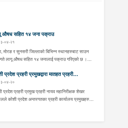
गू औषध सहित १४ जना पक्राउ
३-०४-२१
ा, मोरङ र सुनसरी जिल्लाको बिभिन्न स्थानहरुबाट साउन
गते लागू औषध सहित १४ जनालाई पक्राउ गरिएको छ ।
ाको झापा गाउँपालिका–१ स्थितबाट इलाका प्रहरी कार्यालय
ी प्रदेश प्रहरी प्रमुखद्वारा मातहत प्रहरी
रखोद झापाले काभ्रेपलाञ्चोक घर भई हाल शिवसताक्षी
३-०४-२०
पालिका–९ दुधे बस्ने ३० वर्षीय बिराज भुजेललाई १ ग्राम ६७
मुखहरुलाई निर्देशन
िग्राम ब्राउन सुगर सहित, इलाका प्रहरी कार्यालय
ी प्रदेश प्रहरी प्रमुख प्रहरी नायव महानिरीक्षक शेखर
करभिट्टा र लागू औषध नियन्त्रण ब्यूरो काँकरभिट्टाको
लले कोशी प्रदेश अन्तरगतका प्रहरी कार्यालय प्रमुखहरु
ुक्त टोलीले इलामको सूर्योदय नगरपालिका–४ का २६ वर्षीय
 “क” स्तर सम्मका प्रहरी इकाई प्रमुखहरुलाई साउन २० गते
ान थापालाई २ ग्राम ४९० मिलिग्राम ब्राउन सुगर सहित
ual माध्यमद्धारा भर्चुवल माध्यमद्वारा आवश्यक निर्देशन दिनु
रेको छ । त्यसैगरी मोरङको विराटनगर
को क्रममा उहाँले प्रहरीले आ-आफ्नो पदीय