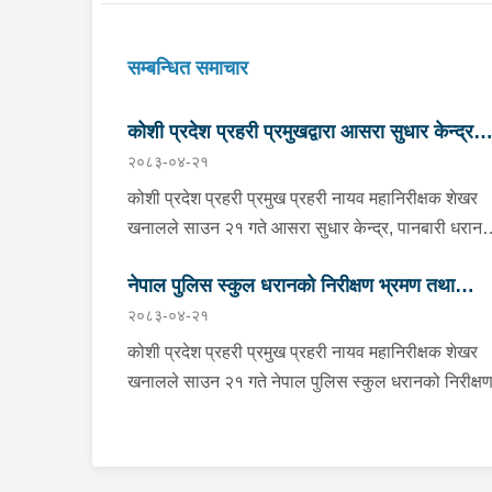
सम्बन्धित समाचार
कोशी प्रदेश प्रहरी प्रमुखद्वारा आसरा सुधार केन्द्र
२०८३-०४-२१
पानबारी, धरानको निरीक्षण
कोशी प्रदेश प्रहरी प्रमुख प्रहरी नायव महानिरीक्षक शेखर
खनालले साउन २१ गते आसरा सुधार केन्द्र, पानबारी धरान
निरीक्षण तथा अनुगमन गर्नुको साथै कार्यरत प्रहरी
नेपाल पुलिस स्कुल धरानको निरीक्षण भ्रमण तथा
कर्मचारीहरुलाई आवश्यक निर्देशन दिनु भएको छ । निर्देशनक
२०८३-०४-२१
क्रममा वँहाले मानवीय, मर्यादित, सम्मानजनक र सहानुभूतिपूर्
अवलोकन
व्यवहारले उपचार पद्दतिलाई सहज बनाई समाजमा पुनःस्थापन
कोशी प्रदेश प्रहरी प्रमुख प्रहरी नायव महानिरीक्षक शेखर
बातावरण श्रृजना गर्न महत्वपूर्ण भुमिका निर्वाह गर्ने हुँदा सुधार
खनालले साउन २१ गते नेपाल पुलिस स्कुल धरानको निरीक्ष
केन्द्रमा रहेका सुधारार्थीहरुको शारीरिक तथा मानसिक
भ्रमण तथा अवलोकनको क्रममा कार्यालयका भवन, क्यान्टि
तन्दुरुस्ती राख्न बिभिन्न खेलकुदका क्रृयाकलापहरुमा सहभाग
पुस्ताकलय, लगायत प्रशिक्षण कक्षा कोठाहरुको निरीक्षण गर्न
गराउनका साथै व्यावसायिक तथा सीपमूलक तालिमहरूको
साथै कार्यरत प्रहरी कर्मचारीहरुलाई आवश्यक निर्देशन समेत